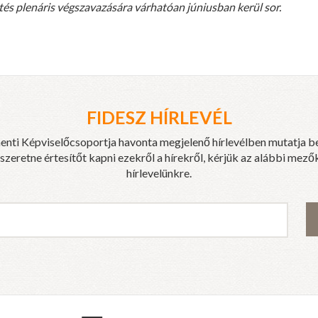
és plenáris végszavazására várhatóan júniusban kerül sor.
FIDESZ HÍRLEVÉL
enti Képviselőcsoportja havonta megjelenő hírlevélben mutatja b
eretne értesítőt kapni ezekről a hírekről, kérjük az alábbi mezők
hírlevelünkre.