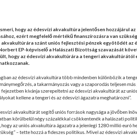
smeri, hogy az édesvízi akvakultúra jelentősen hozzájárul a
tásához, ezért megfelelő mértékű finanszírozásra van szükség
 akvakultúrára szánt uniós fejlesztési pénzek egyötödét az é
ős Norbert EP-képviselő a Halászati Bizottság szavazását kö
lt, hogy az édesvízi akvakultúrára a tengeri akvakultúrától 
onatkozzanak.
gban az édesvízi akvakultúra több mindenben különbözik a tengeri
ománymegőrzés, a takarmányozás vagy a szaporodás teljesen más g
ejezetben kívánja szerepeltetni az édesvízi akvakultúrát az uniós h
ályokat kellene a tengeri és az édesvízi ágazatra meghatározni”.
esvízi akvakultúrát segítő uniós források nagysága a jövőben lnöve
atban körülbelül négy százalékkal csökkentenék a halászati politik
ogy az uniós akvakultúra ágazatra a jelenlegi 1280 millió euró he
kség” – tette hozzá a fideszes politikus. Mivel az édesvízi akvaku