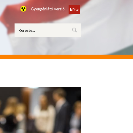
Gyengénlátó verzió
ENG