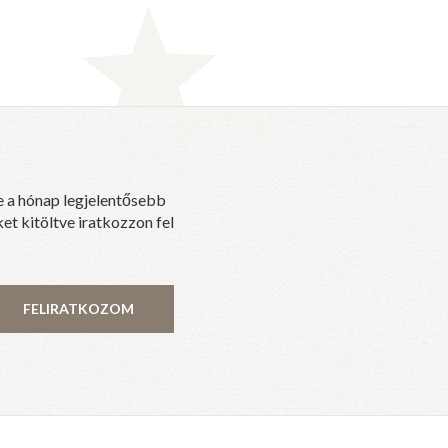
e a hónap legjelentősebb
et kitöltve iratkozzon fel
FELIRATKOZOM