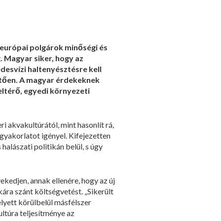
z európai polgárok minőségi és
. Magyar siker, hogy az
desvízi haltenyésztésre kell
vetően. A magyar érdekeknek
eltérő, egyedi környezeti
 akvakultúrától, mint hasonlít rá,
yakorlatot igényel. Kifejezetten
alászati politikán belül, s úgy
kedjen, annak ellenére, hogy az új
ára szánt költségvetést. „Sikerült
lyett körülbelül másfélszer
ltúra teljesítménye az