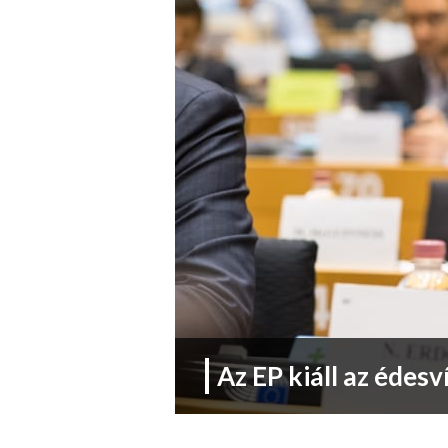
Az EP kiáll az édesv