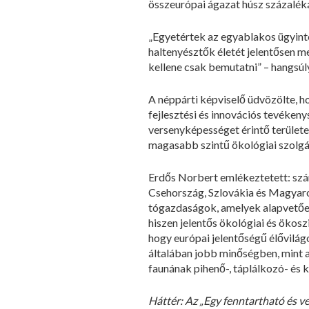
összeurópai ágazat húsz százaléká
„Egyetértek az egyablakos ügyinté
haltenyésztők életét jelentősen 
kellene csak bemutatni” – hangsú
A néppárti képviselő üdvözölte, h
fejlesztési és innovációs tevéken
versenyképességet érintő területek
magasabb szintű ökológiai szolgá
Erdős Norbert emlékeztetett: szá
Csehország, Szlovákia és Magyaror
tógazdaságok, amelyek alapvetően
hiszen jelentős ökológiai és öko
hogy európai jelentőségű élővilágo
általában jobb minőségben, mint am
faunának pihenő-, táplálkozó- és 
Háttér: Az „Egy fenntartható és ve