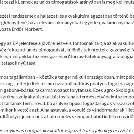
t teszi ki, ennek az uniós támogatások arányában is meg kell mut
zési rendszernek a halászati és akvakultúra ágazatban történő be
megkönnyítené, ha a releváns okmányokat egyetlen, valamennyi ha
lyozta Erdős Norbert.
ogy az EP jelentése a jövőre nézve is fontosnak tartja az akvakul
ység fokozott uniós támogatását, különös tekintettel a gazdasági
re, mint például az energia- és erőforrás-hatékonyság, a biológia
ltatások nyújtása.
mos tagállamban – köztük a tenger nélküli országokban, mint pél
szág – elterjedtek az extenzív polikultúrás pontyos tógazdaságok
 gabona-bázisú takarmányozást folytatnak. Ezek agro-ökológiai 
szisztéma szolgáltatásokat biztosítanak, természetvédelmi szempo
t tartanak fenn. Továbbá az ilyen típusú tógazdaságok visszaszolgá
ikor kivették azt. A halastavak, a vonuló és vándormadarak, illet
költőhelyet jelentenek a haltermelés szempontjából indifferens id
rsenyképes európai akvakultúra-ágazat felé: a jelenlegi helyzet és 