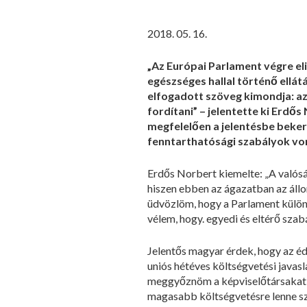
2018. 05. 16.
„Az Európai Parlament végre eli
egészséges hallal történő ellá
elfogadott szöveg kimondja: az
fordítani” – jelentette ki Erd
megfelelően a jelentésbe bekerü
fenntarthatósági szabályok v
Erdős Norbert kiemelte: „A valósá
hiszen ebben az ágazatban az áll
üdvözlöm, hogy a Parlament külön f
vélem, hogy. egyedi és eltérő szab
Jelentős magyar érdek, hogy az éd
uniós hétéves költségvetési javasl
meggyőznöm a képviselőtársakat, h
magasabb költségvetésre lenne szü