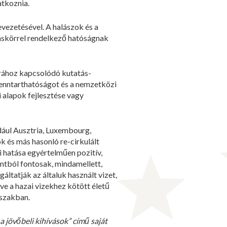
atkoznia.
vezetésével. A halászok és a
táskörrel rendelkező hatóságnak
túrához kapcsolódó kutatás-
 fenntarthatóságot és a nemzetközi
i alapok fejlesztése vagy
dául Ausztria, Luxembourg,
 és más hasonló re-cirkulált
hatása egyértelműen pozitív,
ntból fontosak, mindamellett,
ltatják az általuk használt vizet,
ve a hazai vizekhez kötött életű
őszakban.
a jövőbeli kihívások” című saját