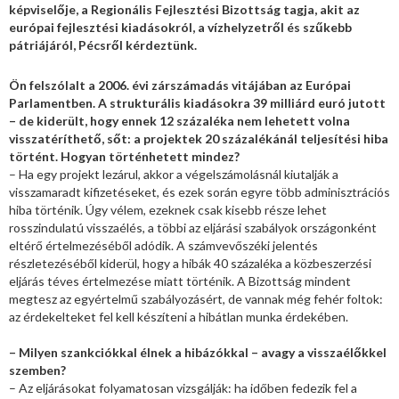
képviselője, a Regionális Fejlesztési Bizottság tagja, akit az
európai fejlesztési kiadásokról, a vízhelyzetről és szűkebb
pátriájáról, Pécsről kérdeztünk.
Ön felszólalt a 2006. évi zárszámadás vitájában az Európai
Parlamentben. A strukturális kiadásokra 39 milliárd euró jutott
– de kiderült, hogy ennek 12 százaléka nem lehetett volna
visszatéríthető, sőt: a projektek 20 százalékánál teljesítési hiba
történt. Hogyan történhetett mindez?
– Ha egy projekt lezárul, akkor a végelszámolásnál kiutalják a
visszamaradt kifizetéseket, és ezek során egyre több adminisztrációs
hiba történik. Úgy vélem, ezeknek csak kisebb része lehet
rosszindulatú visszaélés, a többi az eljárási szabályok országonként
eltérő értelmezéséből adódik. A számvevőszéki jelentés
részletezéséből kiderül, hogy a hibák 40 százaléka a közbeszerzési
eljárás téves értelmezése miatt történik. A Bizottság mindent
megtesz az egyértelmű szabályozásért, de vannak még fehér foltok:
az érdekelteket fel kell készíteni a hibátlan munka érdekében.
– Milyen szankciókkal élnek a hibázókkal – avagy a visszaélőkkel
szemben?
– Az eljárásokat folyamatosan vizsgálják: ha időben fedezik fel a