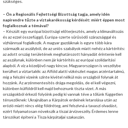
szükséges.
– Ön a Regionális Fejlettségi Bizottság tagja, amely idén
napirendre tűzte a víztakarékosság kérdését: miért éppen most
foglalkoznak a témával?
– Készült egy európai bizottsági előterjesztés, amely a klímaváltozás
és az ezzel összefüggő, Európa-szerte sűrűsödő szárazsággal és
vízhiánnyal foglalkozik. A magyar gazdáknak is egyre több kára
származik az aszályból, de az uniós szabályok miatt nehéz a kártérítés:
az adott ország területének meghatározott hányadát érintenie kell
az aszálynak, különben nem jár kártérítés az európai szolidaritási
alapból. A víz a közeljövő nagy kincse. Magyarországon is veszélybe
kerülhet a víztartalék: az Alföld alatti vízkészlet magas arzéntartalmú,
míg a felszíni vizeink szinte kivétel nélkül más országból folynak át
hozzánk. Az arzénmentesítés drága megoldás, de el kell végezni,
különben külföldről kell majd behoznunk tiszta vizet. A más
országokból érkező folyóink pedig ki vannak téve a tőlünk független
tényezőknek: Ukrajnában a Kárpátok erdeinek letarolása után az
erózió miatt nincs elég földréteg, ami felszívná a tavaszi olvadást,
ezért folyamatosan növekszik a tiszai árvízveszély. Érdemes lenne
tározókat építeni a Tisza kárpátaljai szakaszán.