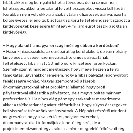
hibát, akkor még korrigálni lehet a tévedést; de ha ez már nem
lehetséges, akkor a jogtalanul felvett összegeket vissza kell fizetni.
Korábban nem volt ekkora a szabálytalan kifizetések aránya, ezért a
költségvetési ellenőrző bizottság szigorú feltételrendszert szabott a
kintlévőségek kezelésére (mintegy 4 milliárd eurót tesz ki a jogtalan
kintlévőség).
– Hogy alakult a magyarországi mérleg ebben a kérdésben?
– Hazánk hibaszázaléka az európai átlag körül alakult, de van néhány
kirívó eset: a csepeli szennyvíztisztító uniós pályázatának
feltételezett hibái miatt 50 millió euró kifizetése forog kockán.
Személy szerint mindent megteszek, hogy megérkezzen a fenti
támogatás, ugyanakkor remélem, hogy a hibás pályázat lebonyolítóit
felelősségre vonják. Magyar szempontból a kisebb
önkormányzatoknál lehet probléma: jellemző, hogy profi
pályázatíróval elkészítik a pályázatot, de a megvalósítás már nem
professzionális. Ha nincs elég pénz egy szakember menedzserre,
akkor a tájékozatlanság miatt előfordulhat, hogy súlyos összegeket
kell visszafizetnie az önkormányzatnak. A Néppárt részéről mindent
megteszünk, hogy a szakértőket, polgármestereket,
önkormányzatokat informáljuk a lehetőségekről, de a
projektmenedzsment egy szakma, amihez megfelelő felkészültség