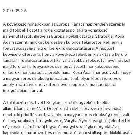
2010. 09. 29.
A következő hónapokban az Európai Tanács napirendjén szerepel
majd többek között a foglalkoztatáspolitikára vonatkozó
iránymutatások, illetve az Európai Foglalkoztatási Stratégia. Kósa
Ádám szerint mindkét kérdésben különös tekintettel kell lenni a
fogyatékossággal élő emberek foglalkoztatására. A néppárti
képviselő kitért arra, hogy a következő félévben kialakításra kerülő
tagállami foglalkoztatáspolitikai vállalásokban fokozott figyelmet kell
majd fordítani a fogyatékos és megváltozott munkaképességű
emberek munkaerőpiaci problémáira. Kósa Ádám hangsúlyozta, hogy
a magyar soros elnökség időszakára több olyan lépést is tervez,
amely a hátrányos helyzetben lévő csoportok munkaerőpiaci
integrációjára irányul.
A találkozón részt vett Belgium szociális ügyekért felelős
államtitkára, Jean-Marc Delizée, aki a civil szervezetek bevonását
emelte ki prioritásként, valamint a magyar soros elnökség rendkívüli
és meghatalmazott nagykövete, Vargha Ágnes. Vargha kijelentette:
céljuknak tekintik az új fogyatékosügyi stratégia elfogadásával
kapcsolatos határozott és előremutató tanácsi álláspont kialakítását.