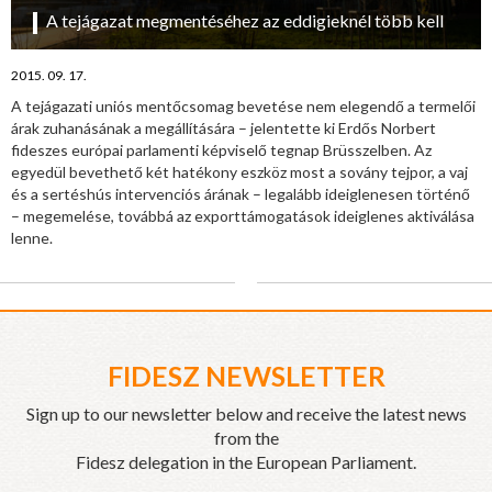
A tejágazat megmentéséhez az eddigieknél több kell
2015. 09. 17.
A tejágazati uniós mentőcsomag bevetése nem elegendő a termelői
árak zuhanásának a megállítására – jelentette ki Erdős Norbert
fideszes európai parlamenti képviselő tegnap Brüsszelben. Az
egyedül bevethető két hatékony eszköz most a sovány tejpor, a vaj
és a sertéshús intervenciós árának – legalább ideiglenesen történő
– megemelése, továbbá az exporttámogatások ideiglenes aktiválása
lenne.
FIDESZ NEWSLETTER
Sign up to our newsletter below and receive the latest news
from the
Fidesz delegation in the European Parliament.