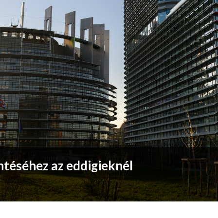
téséhez az eddigieknél