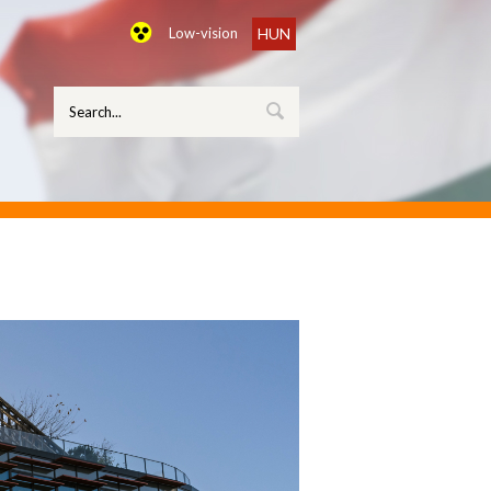
Low-vision
HUN