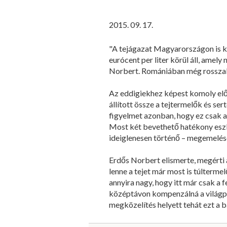
2015. 09. 17.
"A tejágazat Magyarországon is kom
eurócent per liter körül áll, amely
Norbert. Romániában még rosszabb 
Az eddigiekhez képest komoly elő
állított össze a tejtermelők és se
figyelmet azonban, hogy ez csak a 
Most két bevethető hatékony eszköz
ideiglenesen történő – megemelése
Erdős Norbert elismerte, megérti 
lenne a tejet már most is túlterm
annyira nagy, hogy itt már csak a
középtávon kompenzálná a világpia
megközelítés helyett tehát ezt a b