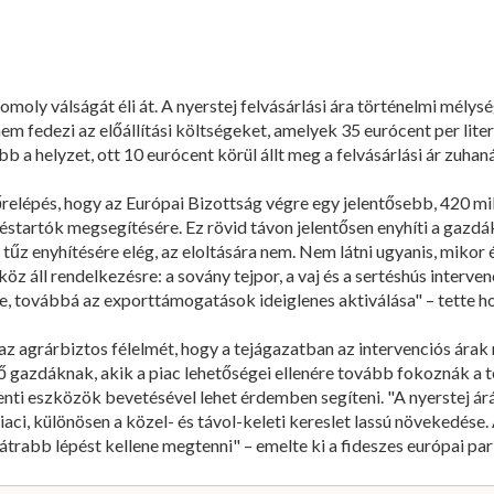
oly válságát éli át. A nyerstej felvásárlási ára történelmi mélys
 nem fedezi az előállítási költségeket, amelyek 35 eurócent per lit
a helyzet, ott 10 eurócent körül állt meg a felvásárlási ár zuhan
relépés, hogy az Európai Bizottság végre egy jelentősebb, 420 m
rtéstartók megsegítésére. Ez rövid távon jelentősen enyhíti a gazdák
tűz enyhítésére elég, az eloltására nem. Nem látni ugyanis, mikor 
 áll rendelkezésre: a sovány tejpor, a vaj és a sertéshús interve
, továbbá az exporttámogatások ideiglenes aktiválása" – tette ho
az agrárbiztos félelmét, hogy a tejágazatban az intervenciós árak
elő gazdáknak, akik a piac lehetőségei ellenére tovább fokoznák a
 fenti eszközök bevetésével lehet érdemben segíteni. "A nyerstej
ci, különösen a közel- és távol-keleti kereslet lassú növekedése.
átrabb lépést kellene megtenni" – emelte ki a fideszes európai par