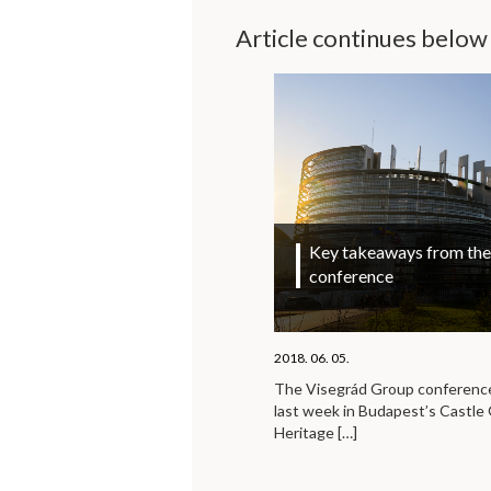
Article continues below
Key takeaways from the 
conference
2018. 06. 05.
The Visegrád Group conference 
last week in Budapest’s Castl
Heritage
[…]