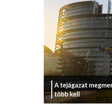
A tejágazat megmen
több kell