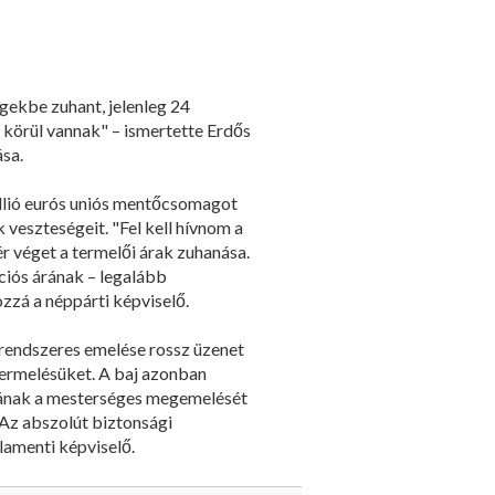
égekbe zuhant, jelenleg 24
er körül vannak" – ismertette Erdős
ása.
illió eurós uniós mentőcsomagot
 veszteségeit. "Fel kell hívnom a
ér véget a termelői árak zuhanása.
nciós árának – legalább
zzá a néppárti képviselő.
 rendszeres emelése rossz üzenet
 termelésüket. A baj azonban
 árának a mesterséges megemelését
 Az abszolút biztonsági
lamenti képviselő.