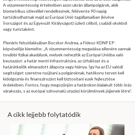
A vízummentesség értelmében azon ukrán állampolgárok, akik
biometrikus útlevéllel rendelkeznek, félévente 90 napig
tartózkodhatnak majd az Európai Unió tagállamaiban (kivéve
Írországot és az Egyesült Királyságot) üzleti célból, családi okokból
vagy turistaként.
Plenáris felszólalásában Bocskor Andrea, a Fidesz-KDNP EP-
képviselője kiemelte: „A vízummentesség megadása ellenére vannak
további fizikai akadályok, melyek nehezítik az Európai Unióba való
beutazást: a határ menti infrastruktúra, az úthálózat és a
határátkelők elmaradott állapota vagy hiánya. Így ha az EU valódi
segítséget szeretne nyújtani a polgároknak, hatékony tervet kell
kidolgoznia és finanszírozást kell biztosítani ezek fejlesztése
érdekében. Fontos, hogy megszűnjön a határokon kialakult több órás
várakozás, s az európai színvonalú utazási körülmények jöjjenek létre”.
A cikk lejjebb folytatódik