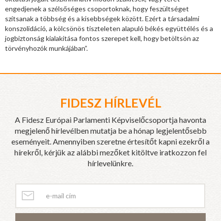
engedjenek a szélsőséges csoportoknak, hogy feszültséget
szítsanak a többség és a kisebbségek között. Ezért a társadalmi
konszolidáció, a kölcsönös tiszteleten alapuló békés együttélés és a
jogbiztonság kialakítása fontos szerepet kell, hogy betöltsön az
törvényhozók munkájában”.
FIDESZ HÍRLEVÉL
A Fidesz Európai Parlamenti Képviselőcsoportja havonta
megjelenő hírlevélben mutatja be a hónap legjelentősebb
eseményeit. Amennyiben szeretne értesítőt kapni ezekről a
hírekről, kérjük az alábbi mezőket kitöltve iratkozzon fel
hírlevelünkre.