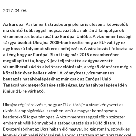
2017. 04. 06.
Az Európai Parlament strasbourgi plenáris ülésén a képviselők
ma döntő többséggel megszavazták az ukrán állampolgárok
vízummentes beutazását az Európai Unióba. A vízummentességi
tárgyalásokat Ukrajna 2008-ban kezdte meg az EU-val, így ez
egy hosszú folyamat sikeres befejezése. A várakozást fokozta az
a tény, hogy az Európai Bizottság már 2015 decemberében
megállapította, hogy Kijev teljesítette az úgynevezett
vízumliberalizációs akcióterv előírásait, a végső döntésre mégis
közel két évet kellett várni. A könnyített, vízummentes
beutazás hatálybalépéséhez már csak az Európai Unió
Tanácsának megerősítése szükséges, így hatályba lépése idén
június 11-re várható.
Ukrajna régi törekvése, hogy az EU eltörölje a vízumkényszert az
ukrán állampolgárokkal szemben, amit a magyar kormányzat a
kezdetektől fogva támogat. A vízummentességgel több százezer
embernek válik könnyebbé a szabad utazás és a külföldi tanulás.
Egyszerűsödhet az Ukrajnában élő magyar, bolgár, román, szlovák és
lengyel kisebbségi közösségek kapcsolattartása az anyaországokkal.