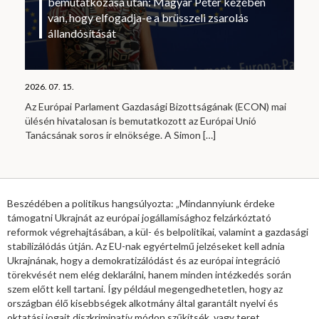
bemutatkozása után: Magyar Péter kezében
van, hogy elfogadja-e a brüsszeli zsarolás
állandósítását
2026. 07. 15.
Az Európai Parlament Gazdasági Bizottságának (ECON) mai
ülésén hivatalosan is bemutatkozott az Európai Unió
Tanácsának soros ír elnöksége. A Simon
[…]
Beszédében a politikus hangsúlyozta: „Mindannyiunk érdeke
támogatni Ukrajnát az európai jogállamisághoz felzárkóztató
reformok végrehajtásában, a kül- és belpolitikai, valamint a gazdasági
stabilizálódás útján. Az EU-nak egyértelmű jelzéseket kell adnia
Ukrajnának, hogy a demokratizálódást és az európai integráció
törekvését nem elég deklarálni, hanem minden intézkedés során
szem előtt kell tartani. Így például megengedhetetlen, hogy az
országban élő kisebbségek alkotmány által garantált nyelvi és
oktatási jogait diszkriminatív módon szűkítsék, vagy teret