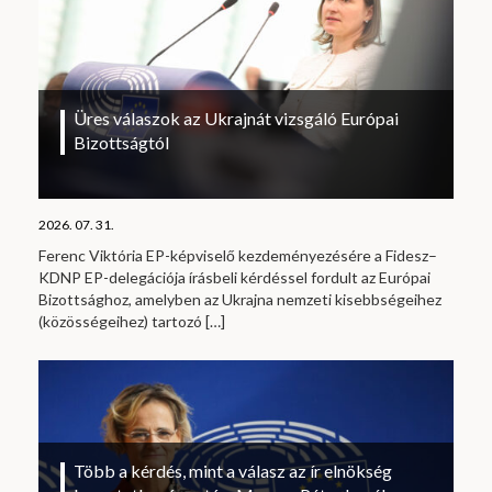
Üres válaszok az Ukrajnát vizsgáló Európai
Bizottságtól
2026. 07. 31.
Ferenc Viktória EP-képviselő kezdeményezésére a Fidesz–
KDNP EP-delegációja írásbeli kérdéssel fordult az Európai
Bizottsághoz, amelyben az Ukrajna nemzeti kisebbségeihez
(közösségeihez) tartozó
[…]
Több a kérdés, mint a válasz az ír elnökség