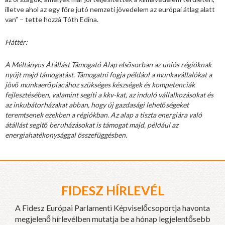
illetve ahol az egy főre jutó nemzeti jövedelem az európai átlag alatt
van” – tette hozzá Tóth Edina.
Háttér:
A Méltányos Átállást Támogató Alap elsősorban az uniós régióknak
nyújt majd támogatást. Támogatni fogja például a munkavállalókat a
jövő munkaerőpiacához szükséges készségek és kompetenciák
fejlesztésében, valamint segíti a kkv-kat, az induló vállalkozásokat és
az inkubátorházakat abban, hogy új gazdasági lehetőségeket
teremtsenek ezekben a régiókban. Az alap a tiszta energiára való
átállást segítő beruházásokat is támogat majd, például az
energiahatékonysággal összefüggésben.
FIDESZ HÍRLEVÉL
A Fidesz Európai Parlamenti Képviselőcsoportja havonta
megjelenő hírlevélben mutatja be a hónap legjelentősebb