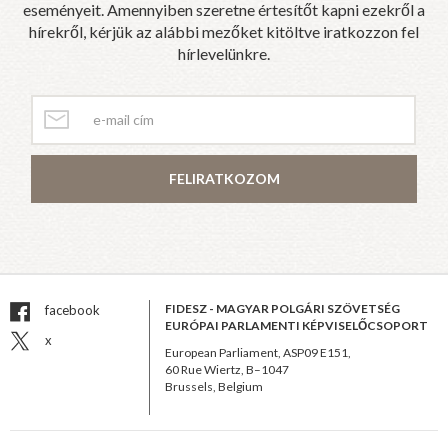
eseményeit. Amennyiben szeretne értesítőt kapni ezekről a
hírekről, kérjük az alábbi mezőket kitöltve iratkozzon fel
hírlevelünkre.
FELIRATKOZOM
FIDESZ - MAGYAR POLGÁRI SZÖVETSÉG
facebook
EURÓPAI PARLAMENTI KÉPVISELŐCSOPORT
x
European Parliament, ASP09 E151,
60 Rue Wiertz, B–1047
Brussels, Belgium