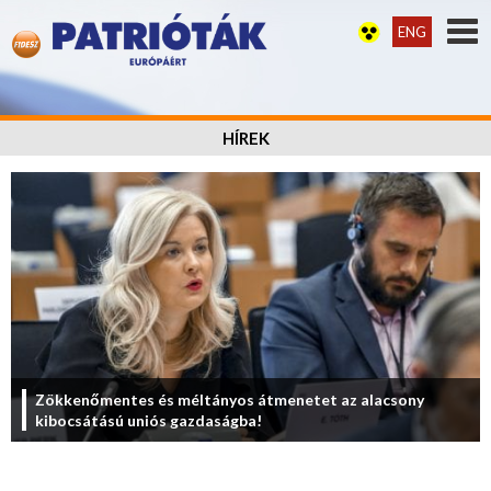
ENG
HÍREK
Zökkenőmentes és méltányos átmenetet az alacsony
kibocsátású uniós gazdaságba!