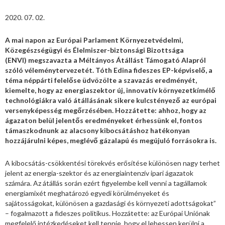
2020. 07. 02.
A mai napon az Európai Parlament Környezetvédelmi,
Közegészségügyi és Élelmiszer-biztonsági Bizottsága
(ENVI) megszavazta a Méltányos Átállást Támogató Alapról
szóló véleménytervezetét. Tóth Edina fideszes EP-képviselő, a
téma néppárti felelőse üdvözölte a szavazás eredményét,
kiemelte, hogy az energiaszektor új, innovatív környezetkímélő
technológiákra való átállásának sikere kulcstényező az európai
versenyképesség megőrzésében. Hozzátette: ahhoz, hogy az
ágazaton belül jelentős eredményeket érhessünk el, fontos
támaszkodnunk az alacsony kibocsátáshoz hatékonyan
hozzájárulni képes, meglévő gázalapú és megújuló forrásokra is.
A kibocsátás-csökkentési törekvés erősítése különösen nagy terhet
jelent az energia-szektor és az energiaintenzív ipari ágazatok
számára. Az átállás során ezért figyelembe kell venni a tagállamok
energiamixét meghatározó egyedi körülményeket és
sajátosságokat, különösen a gazdasági és környezeti adottságokat”
– fogalmazott a fideszes politikus. Hozzátette: az Európai Uniónak
megfelelő intézkedéseket kell tennie, hogy el lehessen kerülni a