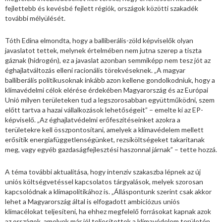
fejlettebb és kevésbé fejlett régiók, országok közötti szakadék
további mélyülését.
Tóth Edina elmondta, hogy a balliberális-zöld képviselők olyan
javaslatot tettek, melynek értelmében nem jutna szerep a tiszta
gáznak (hidrogén), ez a javaslat azonban semmiképp nem tesz jót az
éghajlatváltozás elleni racionális törekvéseknek. „A magyar
balliberális politikusoknak inkább azon kellene gondolkodniuk, hogy a
klímavédelmi célok elérése érdekében Magyarország és az Európai
Unió milyen területeken tud a legszorosabban együttműködni, szem
előtt tartva a hazai vállalkozások lehetőségeit” – emelte ki az EP-
képviselő. „Az éghajlatvédelmi erőfeszítéseinket azokra a
területekre kell összpontosítani, amelyek a klímavédelem mellett
erősítik energiafüggetlenségünket, rezsiköltségeket takarítanak
meg, vagy egyéb gazdaságfejlesztési haszonnal járnak” – tette hozzá.
A téma további aktualitása, hogy intenzív szakaszba lépnek az új
uniós költségvetéssel kapcsolatos tárgyalások, melyek szorosan
kapcsolódnak a klímapolitikához is. „Álláspontunk szerint csak akkor
lehet a Magyarország által is elfogadott ambiciózus uniós
klímacélokat teljesíteni, ha ehhez megfelelő forrásokat kapnak azok
az országok, amelyek már jól teljesítettek a klímavédelem területén,