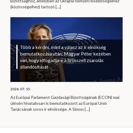
Bizottsághoz, amelyben az Ukrajna nemzeti kisebbségeihez
(közösségeihez) tartozó
[…]
Több a kérdés, mint a válasz az ír elnökség
bemutatkozása után: Magyar Péter kezében
van, hogy elfogadja-e a brüsszeli zsarolás
állandósítását
2026. 07. 15.
Az Európai Parlament Gazdasági Bizottságának (ECON) mai
ülésén hivatalosan is bemutatkozott az Európai Unió
Tanácsának soros ír elnöksége. A Simon
[…]