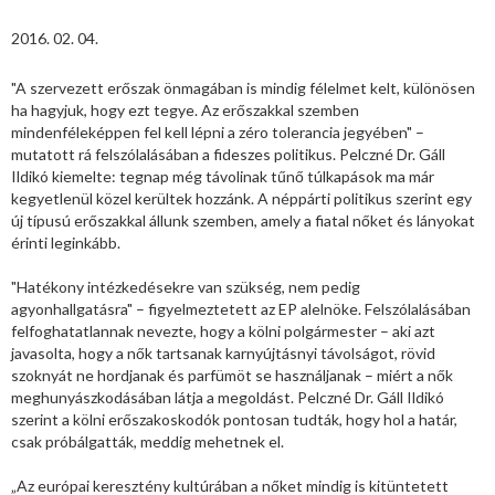
2016. 02. 04.
"A szervezett erőszak önmagában is mindig félelmet kelt, különösen
ha hagyjuk, hogy ezt tegye. Az erőszakkal szemben
mindenféleképpen fel kell lépni a zéro tolerancia jegyében" –
mutatott rá felszólalásában a fideszes politikus. Pelczné Dr. Gáll
Ildikó kiemelte: tegnap még távolinak tűnő túlkapások ma már
kegyetlenül közel kerültek hozzánk. A néppárti politikus szerint egy
új típusú erőszakkal állunk szemben, amely a fiatal nőket és lányokat
érinti leginkább.
"Hatékony intézkedésekre van szükség, nem pedig
agyonhallgatásra" – figyelmeztetett az EP alelnöke. Felszólalásában
felfoghatatlannak nevezte, hogy a kölni polgármester – aki azt
javasolta, hogy a nők tartsanak karnyújtásnyi távolságot, rövid
szoknyát ne hordjanak és parfümöt se használjanak – miért a nők
meghunyászkodásában látja a megoldást. Pelczné Dr. Gáll Ildikó
szerint a kölni erőszakoskodók pontosan tudták, hogy hol a határ,
csak próbálgatták, meddig mehetnek el.
„Az európai keresztény kultúrában a nőket mindig is kitüntetett