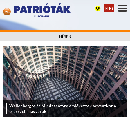
ENG
HÍREK
Wallenbergre és Mindszentyre emlékeztek adventkor a
brüsszeli magyarok