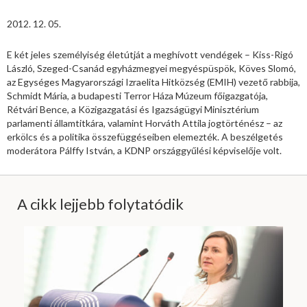
2012. 12. 05.
E két jeles személyiség életútját a meghívott vendégek – Kiss-Rigó
László, Szeged-Csanád egyházmegyei megyéspüspök, Köves Slomó,
az Egységes Magyarországi Izraelita Hitközség (EMIH) vezető rabbija,
Schmidt Mária, a budapesti Terror Háza Múzeum főigazgatója,
Rétvári Bence, a Közigazgatási és Igazságügyi Minisztérium
parlamenti államtitkára, valamint Horváth Attila jogtörténész – az
erkölcs és a politika összefüggéseiben elemezték. A beszélgetés
moderátora Pálffy István, a KDNP országgyűlési képviselője volt.
A cikk lejjebb folytatódik