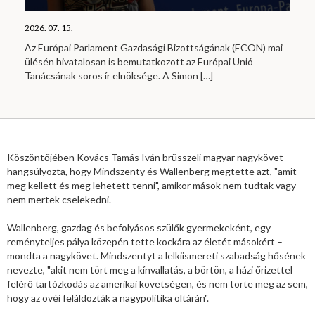
2026. 07. 15.
Az Európai Parlament Gazdasági Bizottságának (ECON) mai
ülésén hivatalosan is bemutatkozott az Európai Unió
Tanácsának soros ír elnöksége. A Simon
[…]
Köszöntőjében Kovács Tamás Iván brüsszeli magyar nagykövet
hangsúlyozta, hogy Mindszenty és Wallenberg megtette azt, "amit
meg kellett és meg lehetett tenni", amikor mások nem tudtak vagy
nem mertek cselekedni.
Wallenberg, gazdag és befolyásos szülők gyermekeként, egy
reményteljes pálya közepén tette kockára az életét másokért –
mondta a nagykövet. Mindszentyt a lelkiismereti szabadság hősének
nevezte, "akit nem tört meg a kínvallatás, a börtön, a házi őrizettel
felérő tartózkodás az amerikai követségen, és nem törte meg az sem,
hogy az övéi feláldozták a nagypolitika oltárán".