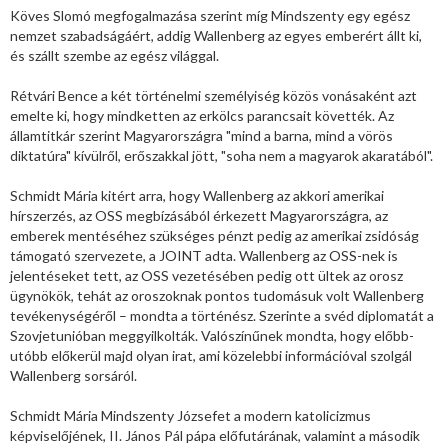
Köves Slomó megfogalmazása szerint míg Mindszenty egy egész
nemzet szabadságáért, addig Wallenberg az egyes emberért állt ki,
és szállt szembe az egész világgal.
Rétvári Bence a két történelmi személyiség közös vonásaként azt
emelte ki, hogy mindketten az erkölcs parancsait követték. Az
államtitkár szerint Magyarországra "mind a barna, mind a vörös
diktatúra" kívülről, erőszakkal jött, "soha nem a magyarok akaratából".
Schmidt Mária kitért arra, hogy Wallenberg az akkori amerikai
hírszerzés, az OSS megbízásából érkezett Magyarországra, az
emberek mentéséhez szükséges pénzt pedig az amerikai zsidóság
támogató szervezete, a JOINT adta. Wallenberg az OSS-nek is
jelentéseket tett, az OSS vezetésében pedig ott ültek az orosz
ügynökök, tehát az oroszoknak pontos tudomásuk volt Wallenberg
tevékenységéről – mondta a történész. Szerinte a svéd diplomatát a
Szovjetunióban meggyilkolták. Valószínűnek mondta, hogy előbb-
utóbb előkerül majd olyan irat, ami közelebbi információval szolgál
Wallenberg sorsáról.
Schmidt Mária Mindszenty Józsefet a modern katolicizmus
képviselőjének, II. János Pál pápa előfutárának, valamint a második