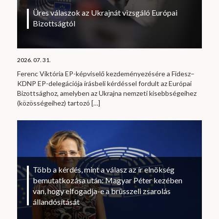
Üres válaszok az Ukrajnát vizsgáló Európai
Bizottságtól
2026. 07. 31.
Ferenc Viktória EP-képviselő kezdeményezésére a Fidesz–
KDNP EP-delegációja írásbeli kérdéssel fordult az Európai
Bizottsághoz, amelyben az Ukrajna nemzeti kisebbségeihez
(közösségeihez) tartozó
[…]
Több a kérdés, mint a válasz az ír elnökség
bemutatkozása után: Magyar Péter kezében
van, hogy elfogadja-e a brüsszeli zsarolás
állandósítását