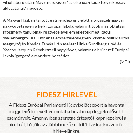
világháború utáni Magyarországon "az első igazi karaktergyilkosság
áldozatának" nevezte.
A Magyar Házban tartott esti rendezvény előtt a brüsszeli magyar
nagykövetségen a helyi Európai Iskola, valamint több más oktatási
intézmény tanulóinak részvételével emlékeztek meg Raoul
Wallenbergről. Az "Ember az embertelenségben" címmel nyílt kiállítás
megnyitóján Kovács Tamás Iván mellett Ulrika Sundberg svéd és
Yaacov Jacques Révah izraeli nagykövet, valamint a brüsszeli Európai
Iskola igazgatója mondott beszédet.
(MTI)
FIDESZ HÍRLEVÉL
A Fidesz Európai Parlamenti Képviselőcsoportja havonta
megjelenő hírlevélben mutatja be a hónap legjelentősebb
eseményeit. Amennyiben szeretne értesítőt kapni ezekről a
hírekről, kérjük az alábbi mezőket kitöltve iratkozzon fel
hírlevelünkre.