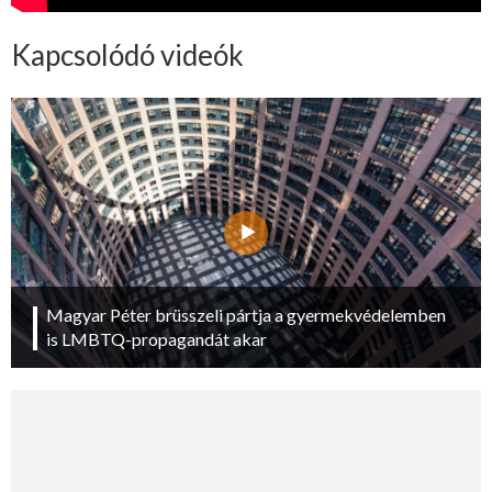
Kapcsolódó videók
Magyar Péter brüsszeli pártja a gyermekvédelemben
is LMBTQ-propagandát akar