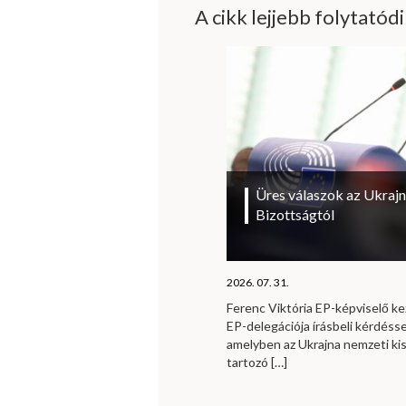
A cikk lejjebb folytatód
Üres válaszok az Ukrajn
Bizottságtól
2026. 07. 31.
Ferenc Viktória EP-képviselő 
EP-delegációja írásbeli kérdésse
amelyben az Ukrajna nemzeti ki
tartozó
[…]