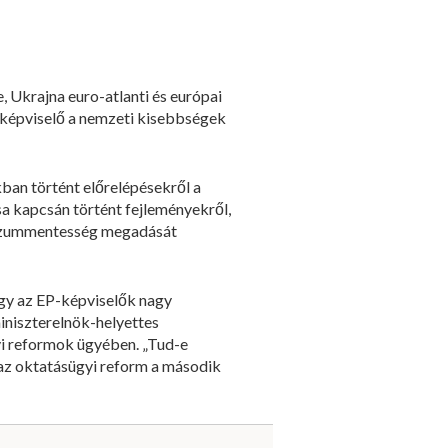
 Ukrajna euro-atlanti és európai
-képviselő a nemzeti kisebbségek
ban történt előrelépésekről a
sa kapcsán történt fejleményekről,
 vízummentesség megadását
gy az EP-képviselők nagy
niszterelnök-helyettes
yi reformok ügyében. „Tud-e
y az oktatásügyi reform a második