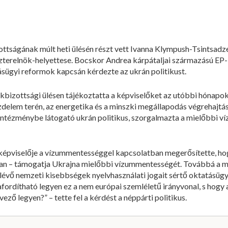
ttságának múlt heti ülésén részt vett Ivanna Klympush-Tsintsadze,
iszterelnök-helyettese. Bocskor Andrea kárpátaljai származású EP
tásügyi reformok kapcsán kérdezte az ukrán politikust.
bizottsági ülésen tájékoztatta a képviselőket az utóbbi hónapok
zdelem terén, az energetika és a minszki megállapodás végrehajtá
ós intézménybe látogató ukrán politikus, szorgalmazta a mielőbbi
épviselője a vízummentességgel kapcsolatban megerősítette, ho
an – támogatja Ukrajna mielőbbi vízummentességét. Továbbá a mi
 lévő nemzeti kisebbségek nyelvhasználati jogait sértő oktatásüg
zafordítható legyen ez a nem európai szemléletű irányvonal, s hog
ő legyen?” – tette fel a kérdést a néppárti politikus.