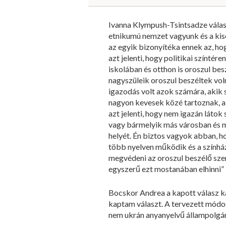
Ivanna Klympush-Tsintsadze válasz
etnikumú nemzet vagyunk és a kiseb
az egyik bizonyítéka ennek az, hog
azt jelenti, hogy politikai színtér
iskolában és otthon is oroszul bes
nagyszüleik oroszul beszéltek vol
igazodás volt azok számára, akik 
nagyon kevesek közé tartoznak, ak
azt jelenti, hogy nem igazán láto
vagy bármelyik más városban és m
helyét. Én biztos vagyok abban, ho
több nyelven működik és a színháza
megvédeni az oroszul beszélő sze
egyszerű ezt mostanában elhinni” –
Bocskor Andrea a kapott válasz k
kaptam választ. A tervezett módos
nem ukrán anyanyelvű állampolgá