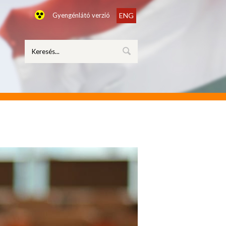
Gyengénlátó verzió
ENG