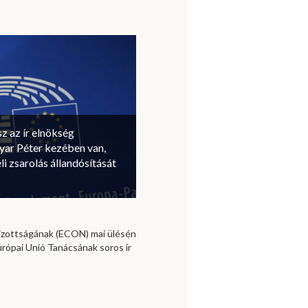
sz az ír elnökség
ar Péter kezében van,
li zsarolás állandósítását
izottságának (ECON) mai ülésén
urópai Unió Tanácsának soros ír