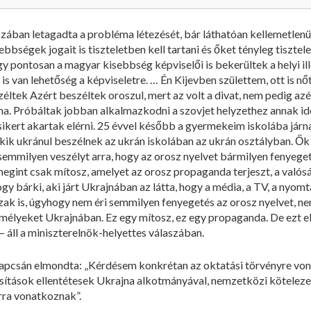
ában letagadta a probléma létezését, bár láthatóan kellemetlenül
bségek jogait is tiszteletben kell tartani és őket tényleg tiszte
y pontosan a magyar kisebbség képviselői is bekerültek a helyi ill
en is van lehetőség a képviseletre. … Én Kijevben születtem, ott is n
zéltek Azért beszéltek oroszul, mert az volt a divat, nem pedig azé
na. Próbáltak jobban alkalmazkodni a szovjet helyzethez annak id
sikert akartak elérni. 25 évvel később a gyermekeim iskolába jár
ik ukránul beszélnek az ukrán iskolában az ukrán osztályban. Ők
k semmilyen veszélyt arra, hogy az orosz nyelvet bármilyen fenyege
egint csak mítosz, amelyet az orosz propaganda terjeszt, a valós
gy bárki, aki járt Ukrajnában az látta, hogy a média, a TV, a nyomta
k is, úgyhogy nem éri semmilyen fenyegetés az orosz nyelvet, nem 
mélyeket Ukrajnában. Ez egy mítosz, ez egy propaganda. De ezt e
 áll a miniszterelnök-helyettes válaszában.
apcsán elmondta: „Kérdésem konkrétan az oktatási törvényre vo
ítások ellentétesek Ukrajna alkotmányával, nemzetközi kötelezet
rra vonatkoznak”.