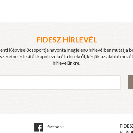
FIDESZ HÍRLEVÉL
enti Képviselőcsoportja havonta megjelenő hírlevélben mutatja b
eretne értesítőt kapni ezekről a hírekről, kérjük az alábbi mezők
hírlevelünkre.
FIDES
facebook
EURÓ