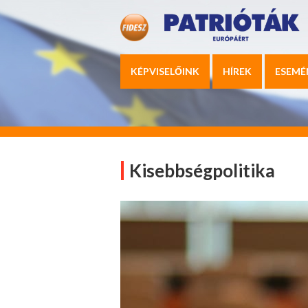
KÉPVISELŐINK
HÍREK
ESEMÉ
Kisebbségpolitika