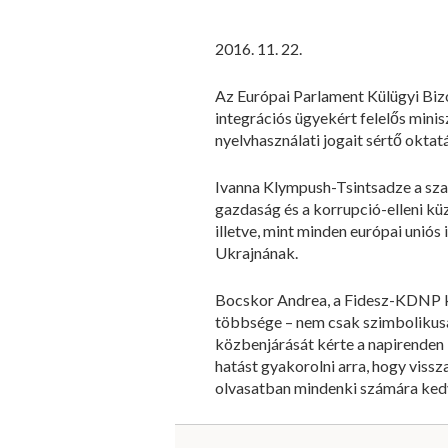
2016. 11. 22.
Az Európai Parlament Külügyi Bizo
integrációs ügyekért felelős min
nyelvhasználati jogait sértő okta
Ivanna Klympush-Tsintsadze a szak
gazdaság és a korrupció-elleni kü
illetve, mint minden európai uni
Ukrajnának.
Bocskor Andrea, a Fidesz-KDNP k
többsége – nem csak szimbolikus
közbenjárását kérte a napirenden
hatást gyakorolni arra, hogy viss
olvasatban mindenki számára kedvez