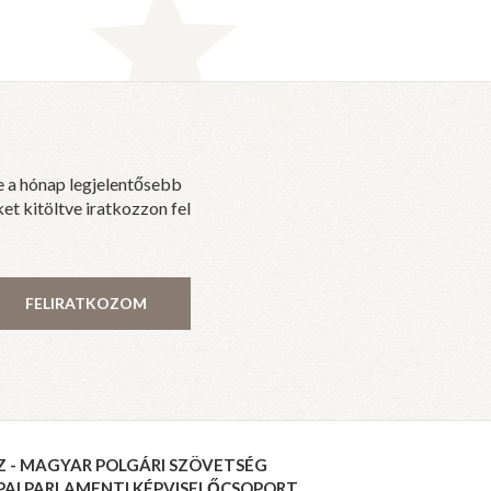
e a hónap legjelentősebb
et kitöltve iratkozzon fel
FELIRATKOZOM
Z - MAGYAR POLGÁRI SZÖVETSÉG
PAI PARLAMENTI KÉPVISELŐCSOPORT