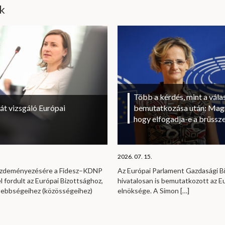
ik
Több a kérdés, mint a vála
át vizsgáló Európai
bemutatkozása után: Magy
hogy elfogadja-e a brüssze
2026. 07. 15.
kezdeményezésére a Fidesz–KDNP
Az Európai Parlament Gazdasági B
l fordult az Európai Bizottsághoz,
hivatalosan is bemutatkozott az E
sebbségeihez (közösségeihez)
elnöksége. A Simon
[…]