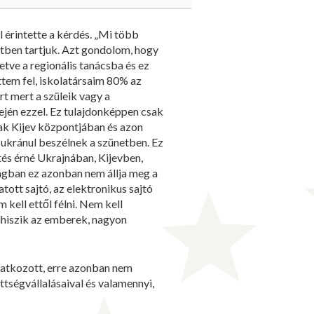
 érintette a kérdés. „Mi több
letben tartjuk. Azt gondolom, hogy
etve a regionális tanácsba és ez
őttem fel, iskolatársaim 80% az
rt mert a szüleik vagy a
ején ezzel. Ez tulajdonképpen csak
nak Kijev központjában és azon
 ukránul beszélnek a szünetben. Ez
tés érné Ukrajnában, Kijevben,
ágban ez azonban nem állja meg a
tott sajtó, az elektronikus sajtó
kell ettől félni. Nem kell
lhiszik az emberek, nagyon
natkozott, erre azonban nem
tségvállalásaival és valamennyi,