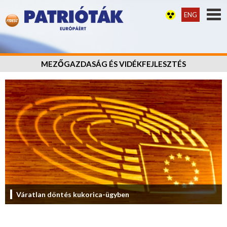
ENG
MEZŐGAZDASÁG ÉS VIDÉKFEJLESZTÉS
Váratlan döntés kukorica-ügyben