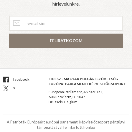
hírlevelünkre.
FELIRATKOZOM
FIDESZ - MAGYAR POLGÁRI SZÖVETSÉG
facebook
EURÓPAI PARLAMENTI KÉPVISELŐCSOPORT
x
European Parliament, ASP09 E151,
60 Rue Wiertz, B–1047
Brussels, Belgium
A Patrióták Európáért európai parlamenti képviselőcsoport pénzügyi
támogatásával fenntartott honlap