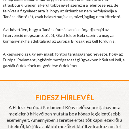
strasbourgi ülésén sikerül többséget szerezni a jelentéséhez, de
felhívta a figyelmet arra is, hogy az érdemben nem befolyásolja a
Tanács döntését, csak halaszthatja azt, mivel jogilag nem kötelező.
Azt követően, hogy a Tanács formálisan is elfogadja majd az
intervenció megszüntetését, Glattfelder Béla szerint a magyar
kormánynak haladéktalanul az Európai Bírósághoz kell fordulnia.
A képviselő az ügy egy másik fontos tanulságának nevezte, hogy az
Európai Parlament jogkörét mezőgazdasági ügyekben bővíteni kell, a
gazdák érdekeinek megvédése érdekében.
FIDESZ HÍRLEVÉL
A Fidesz Európai Parlamenti Képviselőcsoportja havonta
megjelenő hírlevélben mutatja be a hónap legjelentősebb
eseményeit. Amennyiben szeretne értesítőt kapni ezekről a
hírekről, kérjük az alábbi mezőket kitöltve iratkozzon fel