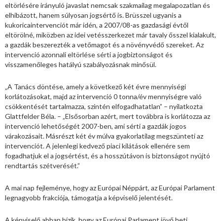
eltörlésére irányuló javaslat nemcsak szakmailag megalapozatlan és
elhibázott, hanem súlyosan jogsértő is. Brüsszel ugyanis a
kukoricaintervenciót már idén, a 2007/08-as gazdasági évtől
eltörölné, miközben az idei vetésszerkezet már tavaly ősszel kialakult,
a gazdák beszerezték a vetőmagot és a növényvédő szereket. Az
intervenció azonnali eltörlése sérti a jogbiztonságot és
visszamenőleges hatályú szabályozásnak minősül.
„A Tanács döntése, amely a következő két évre mennyiségi
korlátozásokat, majd az intervenció 0 tonna/év mennyiségre való
csökkentését tartalmazza, szintén elfogadhatatlan” – nyilatkozta
Glattfelder Béla. – „Elsősorban azért, mert továbbra is korlátozza az
intervenció lehetőségét 2007-ben, ami sérti a gazdák jogos
várakozásait. Másrészt két év múlva gyakorlatilag megszünteti az
intervenciót. A jelenlegi kedvező piaci kilátások ellenére sem
fogadhatjuk el a jogsértést, és a hosszútávon is biztonságot nyújtó
rendtartás szétverését.”
A mai nap fejleménye, hogy az Európai Néppárt, az Európai Parlament
legnagyobb frakciója, támogatja a képviselő jelentését.
A képviselő abban bízik, hogy az Európai Parlament jövő heti