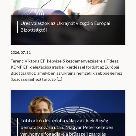
Üres válaszok az Ukrajnát vizsgáló Európai
Bizottságtól
2026. 07. 31.
Ferenc Viktória EP-képviselő kezdeményezésére a Fidesz–
KDNP EP-delegációja írásbeli kérdéssel fordult az Európai
Bizottsághoz, amelyben az Ukrajna nemzeti kisebbségeihez
(közösségeihez) tartozó
[…]
Több a kérdés, mint a válasz az ír elnökség
bemutatkozása után: Magyar Péter kezében
van, hogy elfogadja-e a brüsszeli zsarolás