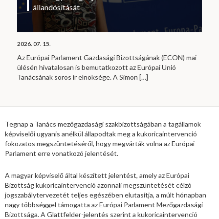
állandósítását
2026. 07. 15.
Az Európai Parlament Gazdasági Bizottságának (ECON) mai
ülésén hivatalosan is bemutatkozott az Európai Unió
Tanácsának soros ír elnöksége. A Simon
[…]
Tegnap a Tanács mezőgazdasági szakbizottságában a tagállamok
képviselői ugyanis anélkül állapodtak meg a kukoricaintervenció
fokozatos megszüntetéséről, hogy megvárták volna az Európai
Parlament erre vonatkozó jelentését.
A magyar képviselő által készített jelentést, amely az Európai
Bizottság kukoricaintervenció azonnali megszüntetését célzó
jogszabálytervezetét teljes egészében elutasítja, a múlt hónapban
nagy többséggel támogatta az Európai Parlament Mezőgazdasági
Bizottsága. A Glattfelder-jelentés szerint a kukoricaintervenció