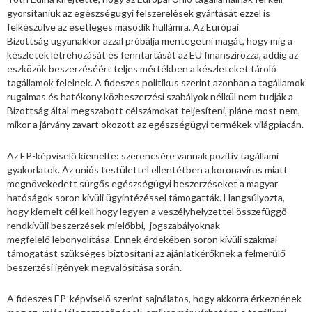
gyorsítaniuk az egészségügyi felszerelések gyártását ezzel is
felkészülve az esetleges második hullámra. Az Európai
Bizottság ugyanakkor azzal próbálja mentegetni magát, hogy míg a
készletek létrehozását és fenntartását az EU finanszírozza, addig az
eszközök beszerzéséért teljes mértékben a készleteket tároló
tagállamok felelnek. A fideszes politikus szerint azonban a tagállamok
rugalmas és hatékony közbeszerzési szabályok nélkül nem tudják a
Bizottság által megszabott célszámokat teljesíteni, pláne most nem,
mikor a járvány zavart okozott az egészségügyi termékek világpiacán.
Az EP-képviselő kiemelte: szerencsére vannak pozitív tagállami
gyakorlatok. Az uniós testülettel ellentétben a koronavírus miatt
megnövekedett sürgős egészségügyi beszerzéseket a magyar
hatóságok soron kívüli ügyintézéssel támogatták. Hangsúlyozta,
hogy kiemelt cél kell hogy legyen a veszélyhelyzettel összefüggő
rendkívüli beszerzések mielőbbi, jogszabályoknak
megfelelő lebonyolítása. Ennek érdekében soron kívüli szakmai
támogatást szükséges biztosítani az ajánlatkérőknek a felmerülő
beszerzési igények megvalósítása során.
A fideszes EP-képviselő szerint sajnálatos, hogy akkorra érkeznének