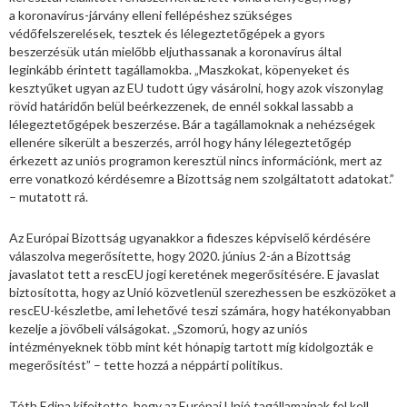
a koronavírus-járvány elleni fellépéshez szükséges
védőfelszerelések, tesztek és lélegeztetőgépek a gyors
beszerzésük után mielőbb eljuthassanak a koronavírus által
leginkább érintett tagállamokba. „Maszkokat, köpenyeket és
kesztyűket ugyan az EU tudott úgy vásárolni, hogy azok viszonylag
rövid határidőn belül beérkezzenek, de ennél sokkal lassabb a
lélegeztetőgépek beszerzése. Bár a tagállamoknak a nehézségek
ellenére sikerült a beszerzés, arról hogy hány lélegeztetőgép
érkezett az uniós programon keresztül nincs információnk, mert az
erre vonatkozó kérdésemre a Bizottság nem szolgáltatott adatokat.”
– mutatott rá.
Az Európai Bizottság ugyanakkor a fideszes képviselő kérdésére
válaszolva megerősítette, hogy 2020. június 2-án a Bizottság
javaslatot tett a rescEU jogi keretének megerősítésére. E javaslat
biztosította, hogy az Unió közvetlenül szerezhessen be eszközöket a
rescEU-készletbe, ami lehetővé teszi számára, hogy hatékonyabban
kezelje a jövőbeli válságokat. „Szomorú, hogy az uniós
intézményeknek több mint két hónapig tartott míg kidolgozták e
megerősítést” – tette hozzá a néppárti politikus.
Tóth Edina kifejtette, hogy az Európai Unió tagállamainak fel kell