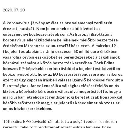
2020. 07. 20.
A koronavírus-járvány az élet szinte valamennyi területén
érezteti hatását. Nem jelentenek ez alól kivételt az
egészségügyi közbeszerzések sem. Az Európai Bizottság a
koronavírus elleni küzdelem kellékeinek mielőbbi beszerzése
érdekében létrehozta az ún. rescEU készletet. A március 19-
i bejelentés alapján az Unió összesen 50 millió euró értékben
vásárolna orvosi eszközöket és berendezéseket a tagállamok
kórházai számára a közös beszerzés keretében. Tóth Edina
fideszes EP-képviselő szerint röviddel a bejelentést követően
bebizonyosodott, hogy az EU beszerzési rendszere nem sikeres,
ezért az ügy kapcsán írásbeli választ igénylő kérdéssel fordult a
Bizottsághoz. Janez Lenarčič a válságkezelésért felelős uniós
biztos a képviselő kérdésére válaszolva megerősítette, hogy a
márciusban létrehozott rendszer jogi keretét csak hónapokkal
később erősítették meg, s ez jelentős késedelmet okozott az
uniós közbeszerzésekben.
Tóth Edina EP-képviselő rámutatott: a polgári védelmi eszközön
keresztül felállított rendszernek az lett volna a lényege, hogy