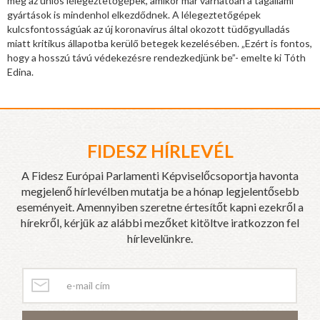
meg az uniós lélegeztetőgépek, amikor már várhatóan a tagállami
gyártások is mindenhol elkezdődnek. A lélegeztetőgépek
kulcsfontosságúak az új koronavírus által okozott tüdőgyulladás
miatt kritikus állapotba kerülő betegek kezelésében. „Ezért is fontos,
hogy a hosszú távú védekezésre rendezkedjünk be”- emelte ki Tóth
Edina.
FIDESZ HÍRLEVÉL
A Fidesz Európai Parlamenti Képviselőcsoportja havonta
megjelenő hírlevélben mutatja be a hónap legjelentősebb
eseményeit. Amennyiben szeretne értesítőt kapni ezekről a
hírekről, kérjük az alábbi mezőket kitöltve iratkozzon fel
hírlevelünkre.