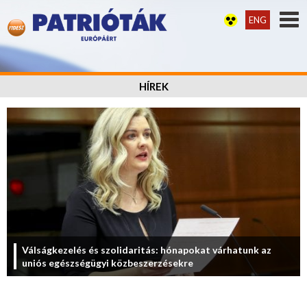
ENG
HÍREK
Válságkezelés és szolidaritás: hónapokat várhatunk az
uniós egészségügyi közbeszerzésekre