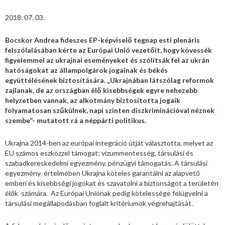
2018. 07. 03.
Bocskor Andrea fideszes EP-képviselő tegnap esti plenáris
felszólalásában kérte az Európai Unió vezetőit, hogy kövessék
figyelemmel az ukrajnai eseményeket és szólítsák fel az ukrán
hatóságokat az állampolgárok jogainak és békés
együttélésének biztosítására. „Ukrajnában látszólag reformok
zajlanak, de az országban élő kisebbségek egyre nehezebb
helyzetben vannak, az alkotmány biztosította jogaik
folyamatosan szűkülnek, napi szinten diszkriminációval néznek
szembe”- mutatott rá a néppárti politikus.
Ukrajna 2014-ben az európai integráció útját választotta, melyet az
EU számos eszközzel támogat: vízummentesség, társulási és
szabadkereskedelmi egyezmény, pénzügyi támogatás. A társulási
egyezmény értelmében Ukrajna köteles garantálni az alapvető
emberi és kisebbségi jogokat és szavatolni a biztonságot a területén
élők számára. Az Európai Uniónak pedig kötelessége felügyelni a
társulási megállapodásban foglalt kritériumok végrehajtását.