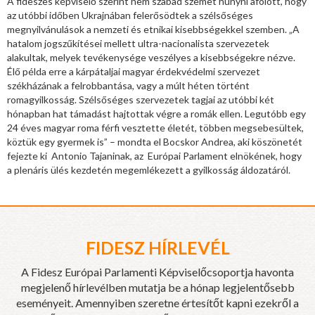
A fideszes képviselő szerint nem szabad szemet hunyni afölött, hogy
az utóbbi időben Ukrajnában felerősödtek a szélsőséges
megnyilvánulások a nemzeti és etnikai kisebbségekkel szemben. „A
hatalom jogszűkítései mellett ultra-nacionalista szervezetek
alakultak, melyek tevékenysége veszélyes a kisebbségekre nézve.
Élő példa erre a kárpátaljai magyar érdekvédelmi szervezet
székházának a felrobbantása, vagy a múlt héten történt
romagyilkosság. Szélsőséges szervezetek tagjai az utóbbi két
hónapban hat támadást hajtottak végre a romák ellen. Legutóbb egy
24 éves magyar roma férfi vesztette életét, többen megsebesültek,
köztük egy gyermek is” – mondta el Bocskor Andrea, aki köszönetét
fejezte ki Antonio Tajaninak, az Európai Parlament elnökének, hogy
a plenáris ülés kezdetén megemlékezett a gyilkosság áldozatáról.
FIDESZ HÍRLEVÉL
A Fidesz Európai Parlamenti Képviselőcsoportja havonta
megjelenő hírlevélben mutatja be a hónap legjelentősebb
eseményeit. Amennyiben szeretne értesítőt kapni ezekről a