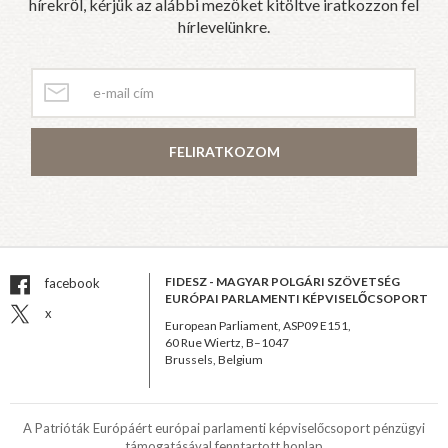
hírekről, kérjük az alábbi mezőket kitöltve iratkozzon fel
hírlevelünkre.
FELIRATKOZOM
FIDESZ - MAGYAR POLGÁRI SZÖVETSÉG
facebook
EURÓPAI PARLAMENTI KÉPVISELŐCSOPORT
x
European Parliament, ASP09 E151,
60 Rue Wiertz, B–1047
Brussels, Belgium
A Patrióták Európáért európai parlamenti képviselőcsoport pénzügyi
támogatásával fenntartott honlap