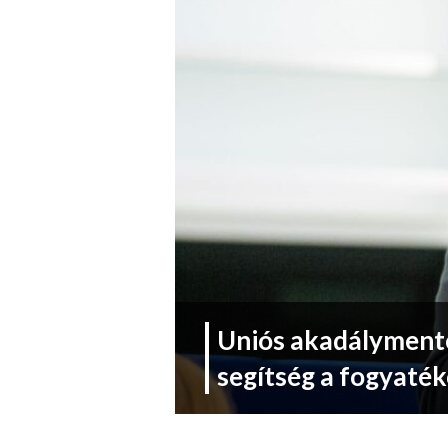
Uniós akadálymente
segítség a fogyaté