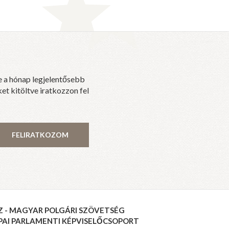
e a hónap legjelentősebb
et kitöltve iratkozzon fel
FELIRATKOZOM
Z - MAGYAR POLGÁRI SZÖVETSÉG
PAI PARLAMENTI KÉPVISELŐCSOPORT