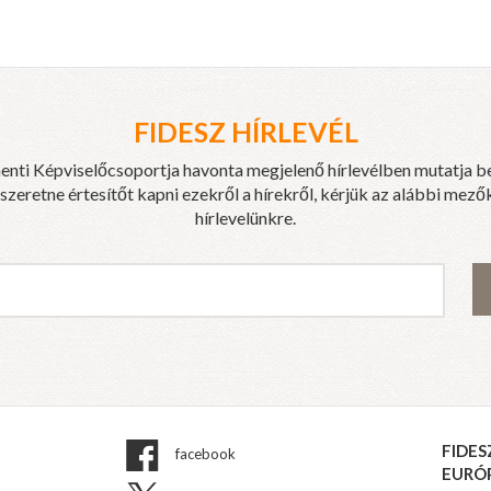
FIDESZ HÍRLEVÉL
enti Képviselőcsoportja havonta megjelenő hírlevélben mutatja b
eretne értesítőt kapni ezekről a hírekről, kérjük az alábbi mezők
hírlevelünkre.
FIDES
facebook
EURÓ