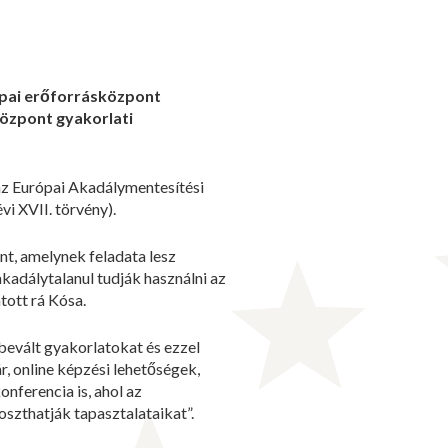
ópai erőforrásközpont
központ gyakorlati
z Európai Akadálymentesítési
vi XVII. törvény).
t, amelynek feladata lesz
kadálytalanul tudják használni az
tott rá Kósa.
bevált gyakorlatokat és ezzel
, online képzési lehetőségek,
nferencia is, ahol az
szthatják tapasztalataikat”.