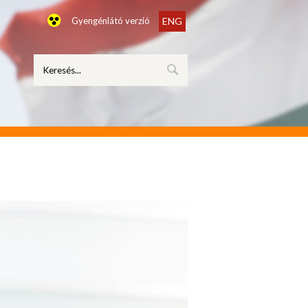
Gyengénlátó verzió
ENG