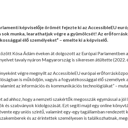
rlamenti képviselője örömét fejezte ki az AccessibleEU eur
 sok munka, learathatjuk végre a gyümölcsét! Az erőforrás
kossággal élő személyeket” – emelte ki a képviselő.
között Kósa Ádám éveken át dolgozott az Európai Parlamentben a
ányelvet tavaly nyáron Magyarország is sikeresen átültette (2022. é
nyeként végre megnyílt az AccessibleEU európai erőforrásközpon
valóságban is működjön, vagyis a fogyatékossággal élő személyek a
valamint az információs és kommunikációs technológiákat” – muta
et ad ahhoz, hogy a nemzeti szakértők megosszák egymással a jól 
és szabványok kidolgozását. Ezt segíti majd egy online könyvtár
ente egy uniós szintű, valamint egy-egy tagállamban rendezett ko
zakemberek és az érintettek személyesen is találkozhatnak, mego