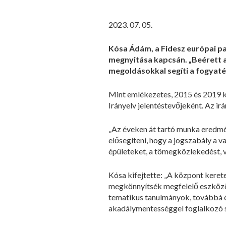
2023. 07. 05.
Kósa Ádám, a Fidesz európai pa
megnyitása kapcsán. „Beérett a
megoldásokkal segíti a fogyaté
Mint emlékezetes, 2015 és 2019 
Irányelv jelentéstevőjeként. Az ir
„Az éveken át tartó munka eredmé
elősegíteni, hogy a jogszabály a 
épületeket, a tömegközlekedést, 
Kósa kifejtette: „A központ keret
megkönnyítsék megfelelő eszközök 
tematikus tanulmányok, továbbá év
akadálymentességgel foglalkozó s