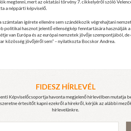
ók megtenni, mert az oktatási törvény 7. cikkelyéről szóló Velence
ta a néppárti képviselő.
a számtalan ígérete ellenére sem szándékozik végrehajtani nemz
b politikai hasznot jelentő ellenségkép fenntartására használják a
tétje van Európa és az európai nemzetek jövője szempontjából, de
ar közösség jövőjéről sem” – nyilatkozta Bocskor Andrea.
FIDESZ HÍRLEVÉL
enti Képviselőcsoportja havonta megjelenő hírlevélben mutatja b
eretne értesítőt kapni ezekről a hírekről, kérjük az alábbi mezők
hírlevelünkre.