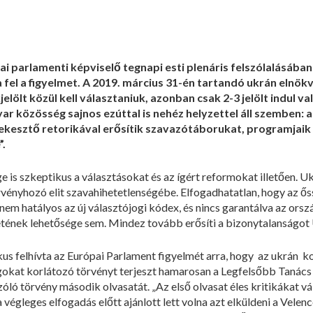
 parlamenti képviselő tegnapi esti plenáris felszólalásában 
 fel a figyelmet. A 2019. március 31-én tartandó ukrán elnö
elölt közül kell választaniuk, azonban csak 2-3 jelölt indul 
 közösség sajnos ezúttal is nehéz helyzettel áll szemben: a
rekesztő retorikával erősítik szavazótáborukat, programja
”.
is szkeptikus a választásokat és az ígért reformokat illetően. U
rvényhozó elit szavahihetetlenségébe. Elfogadhatatlan, hogy az ő
nem hatályos az új választójogi kódex, és nincs garantálva az ors
tének lehetősége sem. Mindez tovább erősíti a bizonytalanságot
kus felhívta az Európai Parlament figyelmét arra, hogy az ukrán 
kat korlátozó törvényt terjeszt hamarosan a Legfelsőbb Tanács e
óló törvény második olvasatát. „Az első olvasat éles kritikákat vá
végleges elfogadás előtt ajánlott lett volna azt elküldeni a Velen