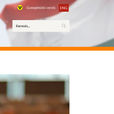
Gyengénlátó verzió
ENG