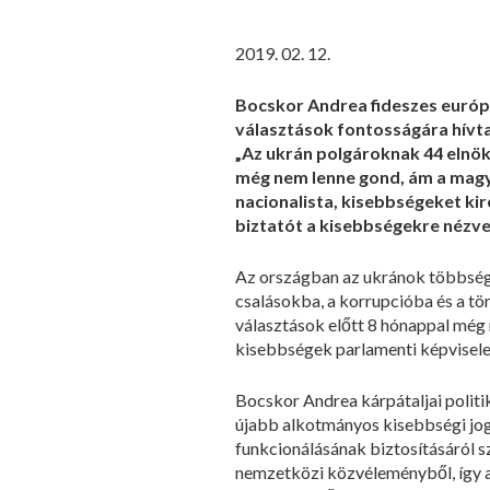
2019. 02. 12.
Bocskor Andrea fideszes európai
választások fontosságára hívta
„Az ukrán polgároknak 44 elnökj
még nem lenne gond, ám a magyar
nacionalista, kisebbségeket ki
biztatót a kisebbségekre nézve
Az országban az ukránok többsége 
csalásokba, a korrupcióba és a tö
választások előtt 8 hónappal még 
kisebbségek parlamenti képvisele
Bocskor Andrea kárpátaljai politi
újabb alkotmányos kisebbségi jogo
funkcionálásának biztosításáról sz
nemzetközi közvéleményből, így a 