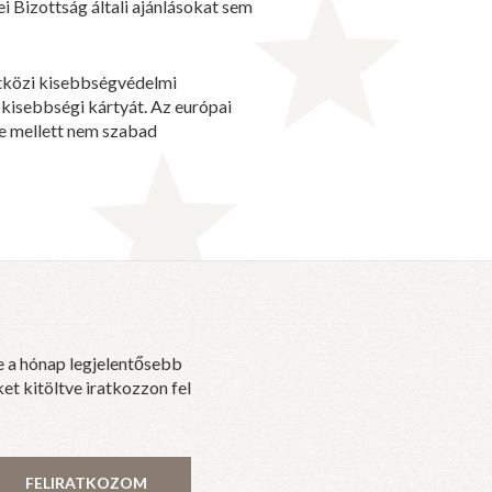
i Bizottság általi ajánlásokat sem
etközi kisebbségvédelmi
 kisebbségi kártyát. Az európai
 e mellett nem szabad
e a hónap legjelentősebb
et kitöltve iratkozzon fel
FELIRATKOZOM