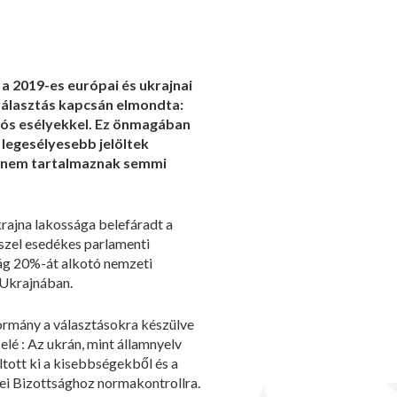
a 2019-es európai és ukrajnai
kválasztás kapcsán elmondta:
valós esélyekkel. Ez önmagában
 legesélyesebb jelöltek
ik nem tartalmaznak semmi
krajna lakossága belefáradt a
sszel esedékes parlamenti
zág 20%-át alkotó nemzeti
 Ukrajnában.
kormány a választásokra készülve
lé : Az ukrán, mint államnyelv
ltott ki a kisebbségekből és a
cei Bizottsághoz normakontrollra.