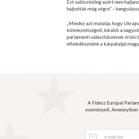
Ezt valószínűleg azért nem hajland
hajtották még végre” – hangsúlyoz
„Mindez azt mutatja, hogy Ukrajn
kötelezettségeit, inkább a nagyob
parlamenti választásoknak óriási 
elfeledkeznünk a kárpátaljai magy
A Fidesz Európai Parlam
eseményeit. Amennyiben sz