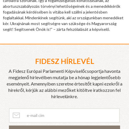
cáfolatra szorulnak. Így a fogamzásgátlás korlátozásának, az
abortuszszabályozás törvényi lehetőségeinek és a menedékkérők
fogadásának kérdésében is vitába kell szállni a jelentésben
foglaltakkal. Mindenkinek segítünk, aki az országunkban menedéket
kér. Ukrajnának most segítségre van szüksége és Magyarország
segít! Segítsenek Önök is!” – zárta felszólalását a képviselő.
FIDESZ HÍRLEVÉL
A Fidesz Európai Parlamenti Képviselőcsoportja havonta
megjelenő hírlevélben mutatja be a hónap legjelentősebb
eseményeit. Amennyiben szeretne értesítőt kapni ezekről a
hírekről, kérjük az alábbi mezőket kitöltve iratkozzon fel
hírlevelünkre.