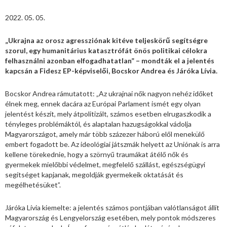
2022. 05. 05.
„Ukrajna az orosz agressziónak kitéve teljeskörű segítségre
szorul, egy humanitárius katasztrófát önös politikai célokra
felhasználni azonban elfogadhatatlan” – mondták el a jelentés
kapcsán a Fidesz EP-képviselői, Bocskor Andrea és Járóka Lívia.
Bocskor Andrea rámutatott: „Az ukrajnai nők nagyon nehéz időket
élnek meg, ennek dacára az Európai Parlament ismét egy olyan
jelentést készít, mely átpolitizált, számos esetben elrugaszkodik a
tényleges problémáktól, és alaptalan hazugságokkal vádolja
Magyarországot, amely már több százezer háború elől menekülő
embert fogadott be. Az ideológiai játszmák helyett az Uniónak is arra
kellene törekednie, hogy a szörnyű traumákat átélő nők és
gyermekek mielőbbi védelmet, megfelelő szállást, egészségügyi
segítséget kapjanak, megoldják gyermekeik oktatását és
megélhetésüket”.
Járóka Lívia kiemelte: a jelentés számos pontjában valótlanságot állít
Magyarország és Lengyelország esetében, mely pontok módszeres