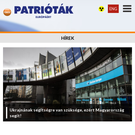
ENG
HÍREK
Ukrajnának segítségre van szüksége, ezért Magyarország
segít!