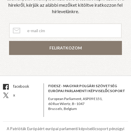
hírekről, kérjük az alábbi mezőket kitöltve iratkozzon fel
hírlevelünkre.
FELIRATKOZOM
FIDESZ - MAGYAR POLGÁRI SZÖVETSÉG
facebook
EURÓPAI PARLAMENTI KÉPVISELŐCSOPORT
x
European Parliament, ASP09 E151,
60 Rue Wiertz, B–1047
Brussels, Belgium
A Patrióták Európáért európai parlamenti képviselőcsoport pénzügyi