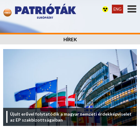
ENG
HÍREK
Újult erővel folytatódik a magyar nemzeti érdekképviselet
az EP szakbizottságaiban