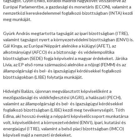
tagságot. Győri Enikő, korábbi madridi nagykövet visszatérve az
Európai Parlamentbe, a gazdasági és monetáris (ECON), valamint a
nemzetközi kereskedelemmel foglalkozó bizottságban (INTA) kezdi
meg munkáját.
Gyürk András megtartotta tagságát az ipari bizottságban (ITRE),
valamint tagságot nyert a környezetvédelmi bizottságban (ENVI) is.
Gál Kinga, az Európai Néppárt alelnöke a külügyi (AFET), az
alkotmányügyi (AFCO) és a biztonság- és védelempolitika
bizottságban (SEDE) fogja képviselni a magyar érdekeket. Járóka
Lívia, az EP első roma származású alelnöke a nőjogi (FEMM) és az
állampolgársági és bel- és igazságügyi kérdésekkel foglalkozó
bizottságokban (LIBE) folytatja munkáját.
Hidvéghi Balázs, újonnan megválasztott képviselőként a
mezőgazdasági és vidékfejlesztési (AGRI), a halászati (PECH),
valamint az állampolgársági és bel- és igazságügyi kérdésekkel
foglalkozó bizottságban (LIBE) kezdi meg tevékenységét. Tóth
Edina, aki hosszú évekig a néppárti képviselőcsoport munkatársa
volt, képviselőként a környezetvédelmi (ENVI), ipari, kutatási és
energiaügyi (ITRE), valamint a belső piaci bizottságban (IMCO)
képviseli majd a nemzeti érdekeket.