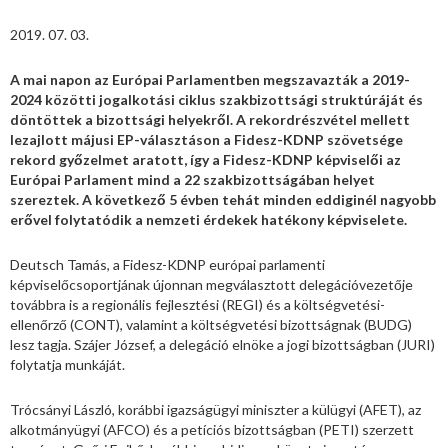
2019. 07. 03.
A mai napon az Európai Parlamentben megszavazták a 2019-
2024 közötti jogalkotási ciklus szakbizottsági struktúráját és
döntöttek a bizottsági helyekről. A rekordrészvétel mellett
lezajlott májusi EP-választáson a Fidesz-KDNP szövetsége
rekord győzelmet aratott, így a Fidesz-KDNP képviselői az
Európai Parlament mind a 22 szakbizottságában helyet
szereztek. A következő 5 évben tehát minden eddiginél nagyobb
erővel folytatódik a nemzeti érdekek hatékony képviselete.
Deutsch Tamás, a Fidesz-KDNP európai parlamenti
képviselőcsoportjának újonnan megválasztott delegációvezetője
továbbra is a regionális fejlesztési (REGI) és a költségvetési-
ellenőrző (CONT), valamint a költségvetési bizottságnak (BUDG)
lesz tagja. Szájer József, a delegáció elnöke a jogi bizottságban (JURI)
folytatja munkáját.
Trócsányi László, korábbi igazságügyi miniszter a külügyi (AFET), az
alkotmányügyi (AFCO) és a petíciós bizottságban (PETI) szerzett