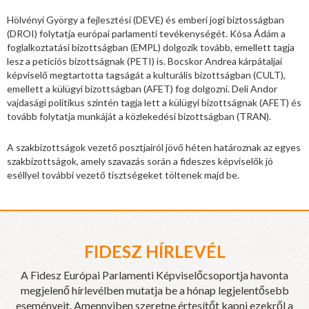
Hölvényi György a fejlesztési (DEVE) és emberi jogi biztosságban
(DROI) folytatja európai parlamenti tevékenységét. Kósa Ádám a
foglalkoztatási bizottságban (EMPL) dolgozik tovább, emellett tagja
lesz a petíciós bizottságnak (PETI) is. Bocskor Andrea kárpátaljai
képviselő megtartotta tagságát a kulturális bizottságban (CULT),
emellett a külügyi bizottságban (AFET) fog dolgozni. Deli Andor
vajdasági politikus szintén tagja lett a külügyi bizottságnak (AFET) és
tovább folytatja munkáját a közlekedési bizottságban (TRAN).
A szakbizottságok vezető posztjairól jövő héten határoznak az egyes
szakbizottságok, amely szavazás során a fideszes képviselők jó
eséllyel további vezető tisztségeket töltenek majd be.
FIDESZ HÍRLEVÉL
A Fidesz Európai Parlamenti Képviselőcsoportja havonta
megjelenő hírlevélben mutatja be a hónap legjelentősebb
eseményeit. Amennyiben szeretne értesítőt kapni ezekről a