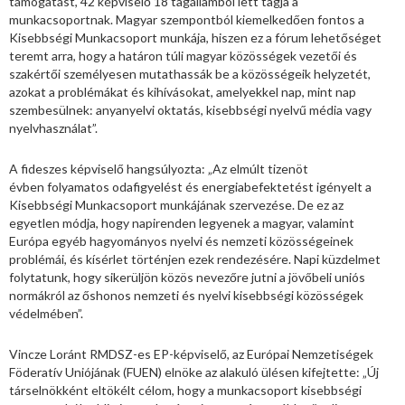
támogatást, 42 képviselő 18 tagállamból lett tagja a
munkacsoportnak. Magyar szempontból kiemelkedően fontos a
Kisebbségi Munkacsoport munkája, hiszen ez a fórum lehetőséget
teremt arra, hogy a határon túli magyar közösségek vezetői és
szakértői személyesen mutathassák be a közösségeik helyzetét,
azokat a problémákat és kihívásokat, amelyekkel nap, mint nap
szembesülnek: anyanyelvi oktatás, kisebbségi nyelvű média vagy
nyelvhasználat”.
A fideszes képviselő hangsúlyozta: „Az elmúlt tizenöt
évben folyamatos odafigyelést és energiabefektetést igényelt a
Kisebbségi Munkacsoport munkájának szervezése. De ez az
egyetlen módja, hogy napirenden legyenek a magyar, valamint
Európa egyéb hagyományos nyelvi és nemzeti közösségeinek
problémái, és kísérlet történjen ezek rendezésére. Napi küzdelmet
folytatunk, hogy sikerüljön közös nevezőre jutni a jövőbeli uniós
normákról az őshonos nemzeti és nyelvi kisebbségi közösségek
védelmében”.
Vincze Loránt RMDSZ-es EP-képviselő, az Európai Nemzetiségek
Föderatív Uniójának (FUEN) elnöke az alakuló ülésen kifejtette: „Új
társelnökként eltökélt célom, hogy a munkacsoport kisebbségi