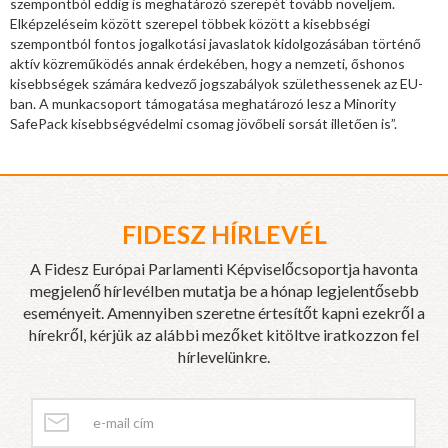
szempontból eddig is meghatározó szerepét tovább növeljem.
Elképzeléseim között szerepel többek között a kisebbségi
szempontból fontos jogalkotási javaslatok kidolgozásában történő
aktív közreműködés annak érdekében, hogy a nemzeti, őshonos
kisebbségek számára kedvező jogszabályok születhessenek az EU-
ban. A munkacsoport támogatása meghatározó lesz a Minority
SafePack kisebbségvédelmi csomag jövőbeli sorsát illetően is”.
FIDESZ HÍRLEVÉL
A Fidesz Európai Parlamenti Képviselőcsoportja havonta
megjelenő hírlevélben mutatja be a hónap legjelentősebb
eseményeit. Amennyiben szeretne értesítőt kapni ezekről a
hírekről, kérjük az alábbi mezőket kitöltve iratkozzon fel
hírlevelünkre.