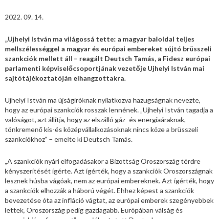
2022. 09. 14.
„Ujhelyi István ma világossá tette: a magyar baloldal teljes
mellszélességgel a magyar és európai embereket sújtó brüsszeli
szankciók mellett áll – reagált Deutsch Tamás, a Fidesz európai
parlament
i
képviselőcsoportjának vezetője Ujhelyi István mai
sajtótájékoztatóján elhangzottakra.
Ujhelyi István ma újságíróknak nyilatkozva hazugságnak nevezte,
hogy az európai szankciók rosszak lennének. „Ujhelyi István tagadja a
valóságot, azt állítja, hogy az elszálló gáz- és energiaáraknak,
tönkremenő kis-és középvállalkozásoknak nincs köze a brüsszeli
szankciókhoz” – emelte ki Deutsch Tamás.
„A szankciók nyári elfogadásakor a Bizottság Oroszország térdre
kényszerítését ígérte. Azt ígérték, hogy a szankciók Oroszországnak
lesznek húsba vágóak, nem az európai embereknek. Azt ígérték, hogy
a szankciók elhozzák a háború végét. Ehhez képest a szankciók
bevezetése óta az infláció vágtat, az európai emberek szegényebbek
lettek, Oroszország pedig gazdagabb. Európában válság és