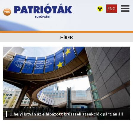
ENG
HÍREK
Ujhelyi István az elhibázott brüsszeli szankciók pártján áll