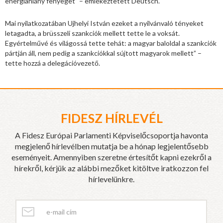
energiahiány fenyeget” – emlékeztetett Deutsch.
Mai nyilatkozatában Ujhelyi István ezeket a nyilvánvaló tényeket
letagadta, a brüsszeli szankciók mellett tette le a voksát.
Egyértelművé és világossá tette tehát: a magyar baloldal a szankciók
pártján áll, nem pedig a szankciókkal sújtott magyarok mellett” –
tette hozzá a delegációvezető.
FIDESZ HÍRLEVÉL
A Fidesz Európai Parlamenti Képviselőcsoportja havonta
megjelenő hírlevélben mutatja be a hónap legjelentősebb
eseményeit. Amennyiben szeretne értesítőt kapni ezekről a
hírekről, kérjük az alábbi mezőket kitöltve iratkozzon fel
hírlevelünkre.