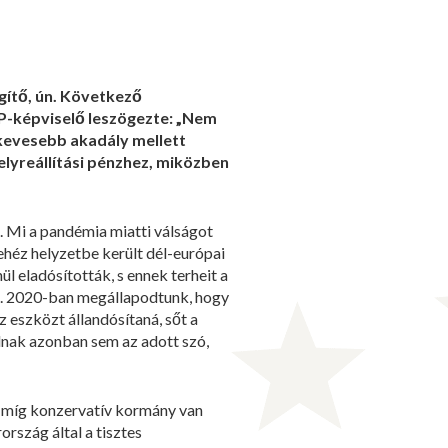
gítő, ún. Következő
EP-képviselő leszögezte: „Nem
 kevesebb akadály mellett
elyreállítási pénzhez, miközben
t. Mi a pandémia miatti válságot
héz helyzetbe került dél-európai
 eladósították, s ennek terheit a
on. 2020-ban megállapodtunk, hogy
z eszközt állandósítaná, sőt a
lnak azonban sem az adott szó,
, míg konzervatív kormány van
rszág által a tisztes