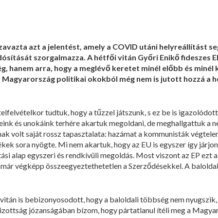
vazta azt a jelentést, amely a COVID utáni helyreállítást se
ósítását szorgalmazza. A hétfői vitán Győri Enikő fideszes 
ség, hanem arra, hogy a meglévő keretet minél előbb és minél
. Magyarország politikai okokból még nem is jutott hozzá a h
elfelvételkor tudtuk, hogy a tűzzel játszunk, s ez be is igazolódot
nk és unokáink terhére akartuk megoldani, de meghallgattuk a ne
 volt saját rossz tapasztalata: hazámat a kommunisták végtelenül
kek sora nyögte. Mi nem akartuk, hogy az EU is egyszer így járj
ítási alap egyszeri és rendkívüli megoldás. Most viszont az EP ezt a
z már végképp összeegyeztethetetlen a Szerződésekkel. A balolda
 vitán is bebizonyosodott, hogy a baloldali többség nem nyugszik
ottság józanságában bízom, hogy pártatlanul ítéli meg a Magyaro