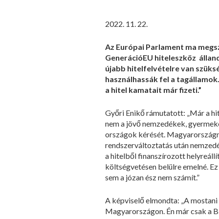
2022. 11. 22.
Az Európai Parlament ma megsza
GenerációEU hiteleszköz álland
újabb hitelfelvételre van szük
használhassák fel a tagállamok
a hitel kamatait már fizeti.”
Győri Enikő rámutatott: „Már a hit
nem a jövő nemzedékek, gyermekei
országok kérését. Magyarországnak
rendszerváltoztatás után nemzedé
a hitelből finanszírozott helyreáll
költségvetésen belülre emelné. E
sem a józan ész nem számít.”
A képviselő elmondta: „A mostani
Magyarországon. Én már csak a Biz