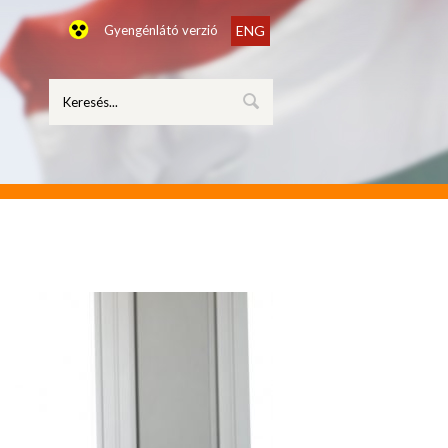
Gyengénlátó verzió
ENG