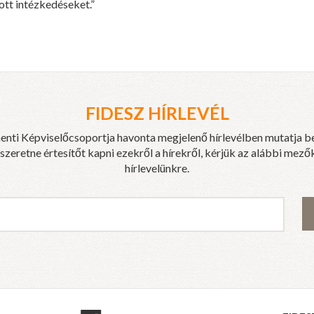
ott intézkedéseket.”
FIDESZ HÍRLEVÉL
enti Képviselőcsoportja havonta megjelenő hírlevélben mutatja b
eretne értesítőt kapni ezekről a hírekről, kérjük az alábbi mezők
hírlevelünkre.