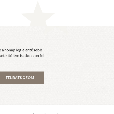
e a hónap legjelentősebb
et kitöltve iratkozzon fel
FELIRATKOZOM