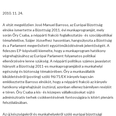
2010. 11. 24.
A vitát megelőzően José Manuel Barroso, az Európai Bizottság
elnöke ismertette a Bizottság 2011. évi munkaprogramját, mely
során Őry Csaba, a néppárti frakció foglalkoztatás- és szociálpolitikai
témafelelőse, Szájer Józsefhez hasonlóan, hangsúlyozta a Bizottság
és a Parlament megerősített együttműködésének jelentőségét. A
fideszes EP-képviselő kiemelte, hogy a munkaprogram hatékony
végrehajtásához az Európai Parlament folyamatos politikai
ellenőrzésére lenne szükség. A néppárti politikus számos javaslatot
hiányolt a Bizottság 2011-es munkaprogramjából a munkahelyi
egészség és biztonság témakörében. Őry a munkavállalók
kiküldetéséről (posting) szóló 96/71/EK irányelv kapcsán
emlékeztette Barroso elnököt, hogy a néppárti frakció az irányelv
hatékony végrehajtását ösztönzi, azonban ellenez bármilyen revíziót
e téren. Őry Csaba a kis- és közepes vállalkozásokat sújtó
adminisztratív terhek csökkentésének fontosságára is kitért plenáris
felszólalásában.
Az új készségekről és munkahelyekről szóló európai bizottsági