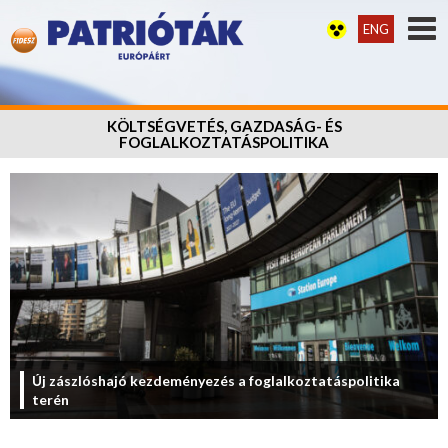
ENG
KÖLTSÉGVETÉS, GAZDASÁG- ÉS
FOGLALKOZTATÁSPOLITIKA
Új zászlóshajó kezdeményezés a foglalkoztatáspolitika
terén