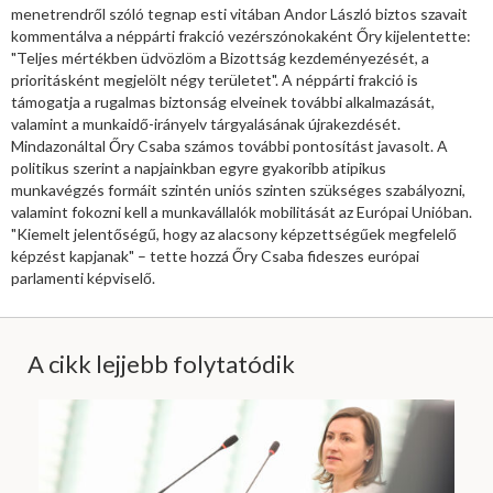
menetrendről szóló tegnap esti vitában Andor László biztos szavait
kommentálva a néppárti frakció vezérszónokaként Őry kijelentette:
"Teljes mértékben üdvözlöm a Bizottság kezdeményezését, a
prioritásként megjelölt négy területet". A néppárti frakció is
támogatja a rugalmas biztonság elveinek további alkalmazását,
valamint a munkaidő-irányelv tárgyalásának újrakezdését.
Mindazonáltal Őry Csaba számos további pontosítást javasolt. A
politikus szerint a napjainkban egyre gyakoribb atipikus
munkavégzés formáit szintén uniós szinten szükséges szabályozni,
valamint fokozni kell a munkavállalók mobilitását az Európai Unióban.
"Kiemelt jelentőségű, hogy az alacsony képzettségűek megfelelő
képzést kapjanak" – tette hozzá Őry Csaba fideszes európai
parlamenti képviselő.
A cikk lejjebb folytatódik