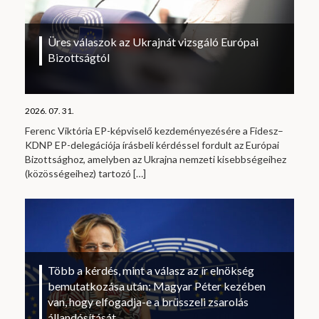
Üres válaszok az Ukrajnát vizsgáló Európai
Bizottságtól
2026. 07. 31.
Ferenc Viktória EP-képviselő kezdeményezésére a Fidesz–
KDNP EP-delegációja írásbeli kérdéssel fordult az Európai
Bizottsághoz, amelyben az Ukrajna nemzeti kisebbségeihez
(közösségeihez) tartozó
[…]
Több a kérdés, mint a válasz az ír elnökség
bemutatkozása után: Magyar Péter kezében
van, hogy elfogadja-e a brüsszeli zsarolás
állandósítását