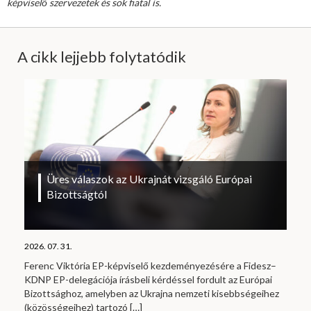
képviselő szervezetek és sok fiatal is.
A cikk lejjebb folytatódik
Üres válaszok az Ukrajnát vizsgáló Európai
Bizottságtól
2026. 07. 31.
Ferenc Viktória EP-képviselő kezdeményezésére a Fidesz–
KDNP EP-delegációja írásbeli kérdéssel fordult az Európai
Bizottsághoz, amelyben az Ukrajna nemzeti kisebbségeihez
(közösségeihez) tartozó
[…]