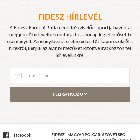
FIDESZ HÍRLEVÉL
A Fidesz Európai Parlamenti Képviselőcsoportja havonta
megjelenő hírlevélben mutatja be a hónap legjelentősebb
eseményeit. Amennyiben szeretne értesítőt kapni ezekről a
hírekről, kérjük az alábbi mezőket kitöltve iratkozzon fel
hírlevelünkre.
FELIRATKOZOM
FIDESZ - MAGYAR POLGÁRI SZÖVETSÉG
facebook
EURÓPAI PARLAMENTI KÉPVISELŐCSOPORT