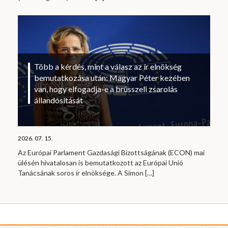
Több a kérdés, mint a válasz az ír elnökség
bemutatkozása után: Magyar Péter kezében
van, hogy elfogadja-e a brüsszeli zsarolás
állandósítását
2026. 07. 15.
Az Európai Parlament Gazdasági Bizottságának (ECON) mai
ülésén hivatalosan is bemutatkozott az Európai Unió
Tanácsának soros ír elnöksége. A Simon
[…]