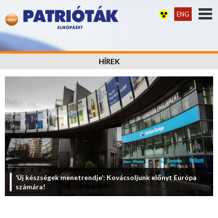
ENG
HÍREK
’Új készségek menetrendje’: Kovácsoljunk előnyt Európa
számára!