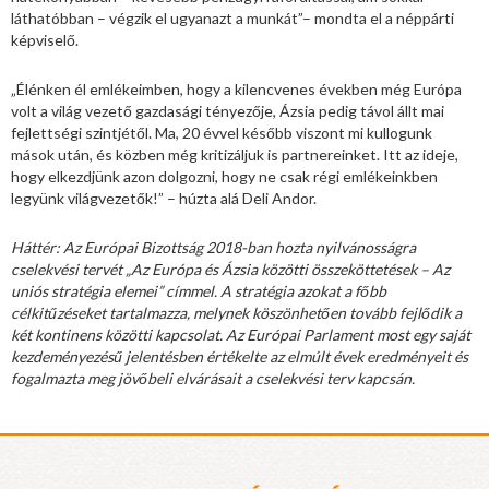
láthatóbban – végzik el ugyanazt a munkát”– mondta el a néppárti
képviselő.
„Élénken él emlékeimben, hogy a kilencvenes években még Európa
volt a világ vezető gazdasági tényezője, Ázsia pedig távol állt mai
fejlettségi szintjétől. Ma, 20 évvel később viszont mi kullogunk
mások után, és közben még kritizáljuk is partnereinket. Itt az ideje,
hogy elkezdjünk azon dolgozni, hogy ne csak régi emlékeinkben
legyünk világvezetők!” – húzta alá Deli Andor.
Háttér: Az Európai Bizottság 2018-ban hozta nyilvánosságra
cselekvési tervét „Az Európa és Ázsia közötti összeköttetések – Az
uniós stratégia elemei” címmel. A stratégia azokat a főbb
célkitűzéseket tartalmazza, melynek köszönhetően tovább fejlődik a
két kontinens közötti kapcsolat. Az Európai Parlament most egy saját
kezdeményezésű jelentésben értékelte az elmúlt évek eredményeit és
fogalmazta meg jövőbeli elvárásait a cselekvési terv kapcsán.