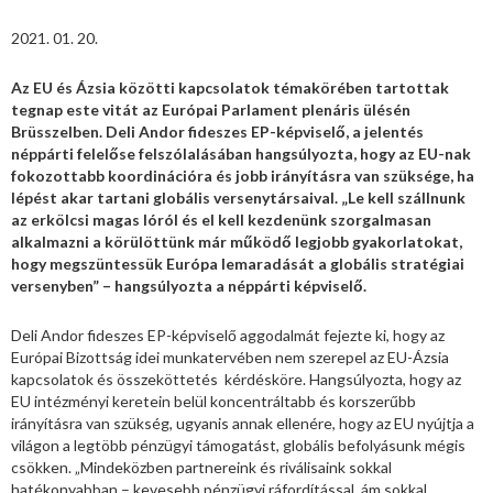
2021. 01. 20.
Az EU és Ázsia közötti kapcsolatok témakörében tartottak
tegnap este vitát az Európai Parlament plenáris ülésén
Brüsszelben. Deli Andor fideszes EP-képviselő, a jelentés
néppárti felelőse felszólalásában hangsúlyozta, hogy az EU-nak
fokozottabb koordinációra és jobb irányításra van szüksége, ha
lépést akar tartani globális versenytársaival. „Le kell szállnunk
az erkölcsi magas lóról és el kell kezdenünk szorgalmasan
alkalmazni a körülöttünk már működő legjobb gyakorlatokat,
hogy megszüntessük Európa lemaradását a globális stratégiai
versenyben” – hangsúlyozta a néppárti képviselő.
Deli Andor fideszes EP-képviselő aggodalmát fejezte ki, hogy az
Európai Bizottság idei munkatervében nem szerepel az EU-Ázsia
kapcsolatok és összeköttetés kérdésköre. Hangsúlyozta, hogy az
EU intézményi keretein belül koncentráltabb és korszerűbb
irányításra van szükség, ugyanis annak ellenére, hogy az EU nyújtja a
világon a legtöbb pénzügyi támogatást, globális befolyásunk mégis
csökken. „Mindeközben partnereink és riválisaink sokkal
hatékonyabban – kevesebb pénzügyi ráfordítással, ám sokkal