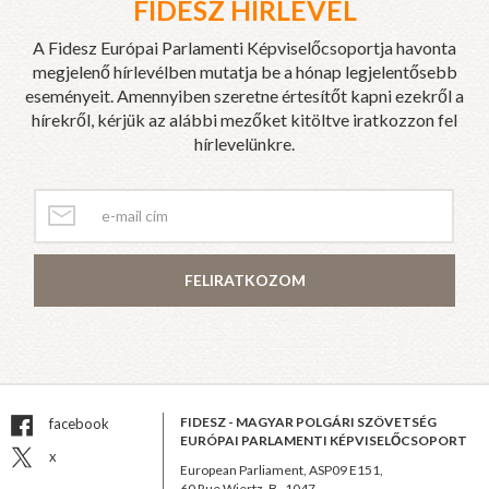
FIDESZ HÍRLEVÉL
A Fidesz Európai Parlamenti Képviselőcsoportja havonta
megjelenő hírlevélben mutatja be a hónap legjelentősebb
eseményeit. Amennyiben szeretne értesítőt kapni ezekről a
hírekről, kérjük az alábbi mezőket kitöltve iratkozzon fel
hírlevelünkre.
FELIRATKOZOM
FIDESZ - MAGYAR POLGÁRI SZÖVETSÉG
facebook
EURÓPAI PARLAMENTI KÉPVISELŐCSOPORT
x
European Parliament, ASP09 E151,
60 Rue Wiertz, B–1047