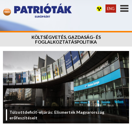
ENG
KÖLTSÉGVETÉS, GAZDASÁG- ÉS
FOGLALKOZTATÁSPOLITIKA
Túlzottdeficit-eljárás: Elismerték Magyarország
erőfeszítéseit