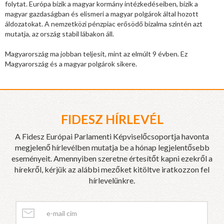
folytat. Európa bízik a magyar kormány intézkedéseiben, bízik a
magyar gazdaságban és elismeri a magyar polgárok által hozott
áldozatokat. A nemzetközi pénzpiac erősödő bizalma szintén azt
mutatja, az ország stabil lábakon áll.
Magyarország ma jobban teljesít, mint az elmúlt 9 évben. Ez
Magyarország és a magyar polgárok sikere.
FIDESZ HÍRLEVÉL
A Fidesz Európai Parlamenti Képviselőcsoportja havonta
megjelenő hírlevélben mutatja be a hónap legjelentősebb
eseményeit. Amennyiben szeretne értesítőt kapni ezekről a
hírekről, kérjük az alábbi mezőket kitöltve iratkozzon fel
hírlevelünkre.