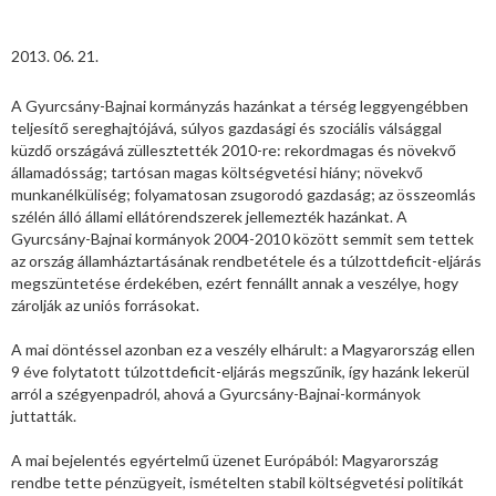
2013. 06. 21.
A Gyurcsány-Bajnai kormányzás hazánkat a térség leggyengébben
teljesítő sereghajtójává, súlyos gazdasági és szociális válsággal
küzdő országává züllesztették 2010-re: rekordmagas és növekvő
államadósság; tartósan magas költségvetési hiány; növekvő
munkanélküliség; folyamatosan zsugorodó gazdaság; az összeomlás
szélén álló állami ellátórendszerek jellemezték hazánkat. A
Gyurcsány-Bajnai kormányok 2004-2010 között semmit sem tettek
az ország államháztartásának rendbetétele és a túlzottdeficit-eljárás
megszüntetése érdekében, ezért fennállt annak a veszélye, hogy
zárolják az uniós forrásokat.
A mai döntéssel azonban ez a veszély elhárult: a Magyarország ellen
9 éve folytatott túlzottdeficit-eljárás megszűnik, így hazánk lekerül
arról a szégyenpadról, ahová a Gyurcsány-Bajnai-kormányok
juttatták.
A mai bejelentés egyértelmű üzenet Európából: Magyarország
rendbe tette pénzügyeit, ismételten stabil költségvetési politikát