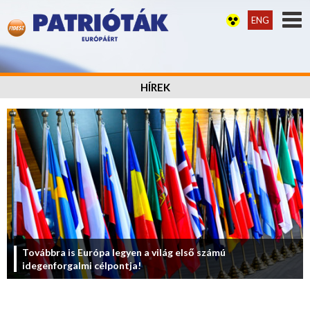
ENG
HÍREK
Továbbra is Európa legyen a világ első számú
idegenforgalmi célpontja!