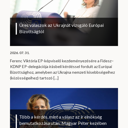
Üres válaszok az Ukrajnát vizsgáló Európai
Bizottságtól
2026. 07. 31.
Ferenc Viktória EP-képviselő kezdeményezésére a Fidesz–
KDNP EP-delegációja írásbeli kérdéssel fordult az Európai
Bizottsághoz, amelyben az Ukrajna nemzeti kisebbségeihez
(közösségeihez) tartozó
[…]
Több a kérdés, mint a válasz az ír elnökség
bemutatkozása után: Magyar Péter kezében