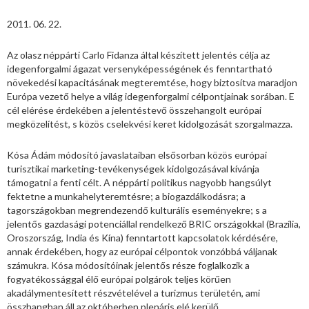
2011. 06. 22.
Az olasz néppárti Carlo Fidanza által készített jelentés célja az
idegenforgalmi ágazat versenyképességének és fenntartható
növekedési kapacitásának megteremtése, hogy biztosítva maradjon
Európa vezető helye a világ idegenforgalmi célpontjainak sorában. E
cél elérése érdekében a jelentéstevő összehangolt európai
megközelítést, s közös cselekvési keret kidolgozását szorgalmazza.
Kósa Ádám módosító javaslataiban elsősorban közös európai
turisztikai marketing-tevékenységek kidolgozásával kívánja
támogatni a fenti célt. A néppárti politikus nagyobb hangsúlyt
fektetne a munkahelyteremtésre; a biogazdálkodásra; a
tagországokban megrendezendő kulturális eseményekre; s a
jelentős gazdasági potenciállal rendelkező BRIC országokkal (Brazília,
Oroszország, India és Kína) fenntartott kapcsolatok kérdésére,
annak érdekében, hogy az európai célpontok vonzóbbá váljanak
számukra. Kósa módosítóinak jelentős része foglalkozik a
fogyatékossággal élő európai polgárok teljes körűen
akadálymentesített részvételével a turizmus területén, ami
összhangban áll az októberben plenáris elé kerülő