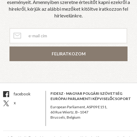
eseményeit. Amennyiben szeretne értesítőt kapni ezekről a
hírekről, kérjük az alábbi mezőket kitöltve iratkozzon fel
hírlevelünkre.
FELIRATKOZOM
FIDESZ - MAGYAR POLGÁRI SZÖVETSÉG
facebook
EURÓPAI PARLAMENTI KÉPVISELŐCSOPORT
x
European Parliament, ASP09 E151,
60 Rue Wiertz, B–1047
Brussels, Belgium