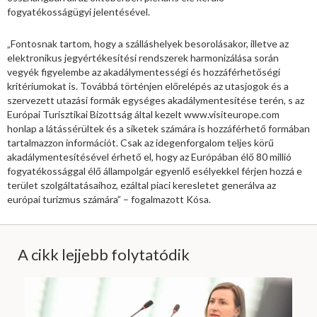
fogyatékosságügyi jelentésével.
„Fontosnak tartom, hogy a szálláshelyek besorolásakor, illetve az
elektronikus jegyértékesítési rendszerek harmonizálása során
vegyék figyelembe az akadálymentességi és hozzáférhetőségi
kritériumokat is. Továbbá történjen előrelépés az utasjogok és a
szervezett utazási formák egységes akadálymentesítése terén, s az
Európai Turisztikai Bizottság által kezelt www.visiteurope.com
honlap a látássérültek és a siketek számára is hozzáférhető formában
tartalmazzon információt. Csak az idegenforgalom teljes körű
akadálymentesítésével érhető el, hogy az Európában élő 80 millió
fogyatékossággal élő állampolgár egyenlő esélyekkel férjen hozzá e
terület szolgáltatásaihoz, ezáltal piaci keresletet generálva az
európai turizmus számára” – fogalmazott Kósa.
A cikk lejjebb folytatódik