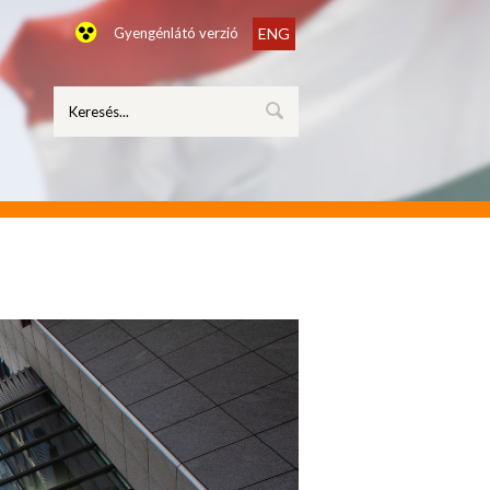
Gyengénlátó verzió
ENG