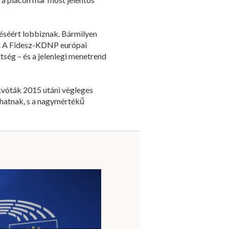
léséért lobbiznak. Bármilyen
e. A Fidesz-KDNP európai
tség – és a jelenlegi menetrend
jkvóták 2015 utáni végleges
lhatnak, s a nagymértékű