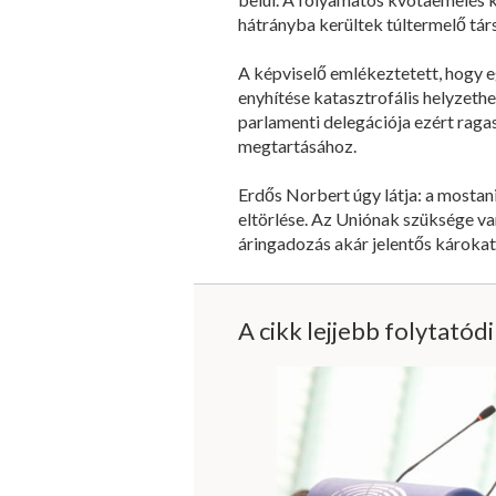
hátrányba kerültek túltermelő tá
A képviselő emlékeztetett, hogy e
enyhítése katasztrofális helyzet
parlamenti delegációja ezért ragas
megtartásához.
Erdős Norbert úgy látja: a mostan
eltörlése. Az Uniónak szüksége va
áringadozás akár jelentős károka
A cikk lejjebb folytatód