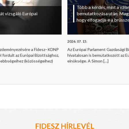
Több a kérdés, mint a vála
át vizsgáló Európai
bemutatkozása után: Magy
hogy elfogadja-e a brüssze
2026. 07. 15.
kezdeményezésére a Fidesz–KDNP
Az Európai Parlament Gazdasági B
l fordult az Európai Bizottsághoz,
hivatalosan is bemutatkozott az E
sebbségeihez (közösségeihez)
elnöksége. A Simon
[…]
FIDESZ HÍRLEVÉL