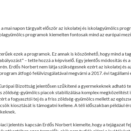
 mai napon tárgyalt először az iskolatej és iskolagyümölcs pro
iskolagyümölcs programok kiemelten fontosak mind az európai m
rűek ezek a programok. Ez annak is köszönhető, hogy mind a tagá
szabályozást" – tette hozzá a képviselő. Egy jelentős módosítás 
erén. Erdős Norbert nem látja szükségesnek ezért az iskolatej és
program átfogó felülvizsgálatával megvárni a 2017. évi tagállami
z Európai Bizottság jelentősen szűkítené a gyermekeknek adható 
 és zöldség-gyümölcs piacok stabilizálása komplex megközelítést i
Ezért a fogyasztói tej és a friss zöldség-gyümölcs mellett az egész
sök kiosztását is támogatni kellene. A téli időszakban például é
ekeknek.
jpiaci jelentés kapcsán Erdős Norbert kiemelte, hogy a tejágazat f
övetkeztében azon termelők, akik nem tudják elérni a kvótájukat,