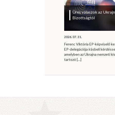
Üres válaszok az Ukrajn
Bizottságtól
2026. 07. 31.
Ferenc Viktória EP-képviselő 
EP-delegációja írásbeli kérdésse
amelyben az Ukrajna nemzeti ki
tartozó
[…]