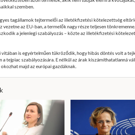
rsaikkal szemben.
gyes tagállamok tejtermelői az illetékfizetési kötelezettség eltör
hez vezetne az EU-ban, a termelők nagy része teljesen tönkremenn
zkodik a jelenlegi szabályozás – közte az illetékfizetési kötelezet
i vitában is egyértelműen tükröződik, hogy hibás döntés volt a te
n a tejpiac szabályozására. E nélkül az árak kiszámíthatatlanná vá
t okozhat majd az európai gazdáknak.
ik