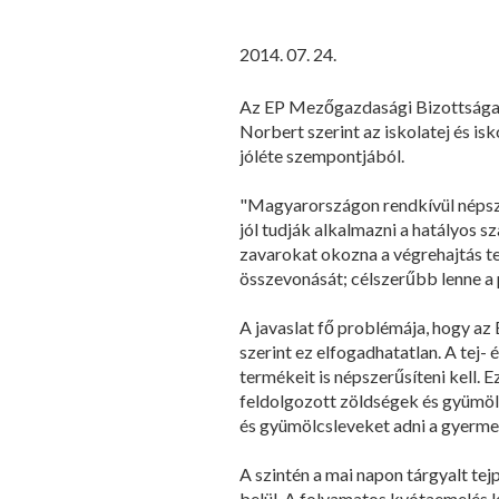
2014. 07. 24.
Az EP Mezőgazdasági Bizottsága a
Norbert szerint az iskolatej és 
jóléte szempontjából.
"Magyarországon rendkívül népsze
jól tudják alkalmazni a hatályos 
zavarokat okozna a végrehajtás t
összevonását; célszerűbb lenne a 
A javaslat fő problémája, hogy a
szerint ez elfogadhatatlan. A tej-
termékeit is népszerűsíteni kell. 
feldolgozott zöldségek és gyümölc
és gyümölcsleveket adni a gyerm
A szintén a mai napon tárgyalt te
belül. A folyamatos kvótaemelés k