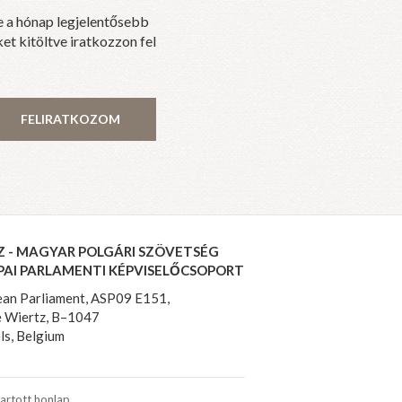
e a hónap legjelentősebb
et kitöltve iratkozzon fel
FELIRATKOZOM
Z - MAGYAR POLGÁRI SZÖVETSÉG
PAI PARLAMENTI KÉPVISELŐCSOPORT
an Parliament, ASP09 E151,
 Wiertz, B–1047
ls, Belgium
artott honlap