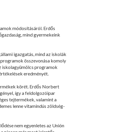
gramok módosításáról. Erdős
ezőgazdaság, mind gyermekeink
llami igazgatás, mind az iskolák
és a programok összevonása komoly
 az iskolagyümölcs programok
 értékelések eredményét.
termékek körét. Erdős Norbert
gényel, így a feldolgozóipar
séges tejtermékek, valamint a
rdemes lenne vitamindús zöldség-
ejlődése nem egyenletes az Unión
 a piacon már most jelentős