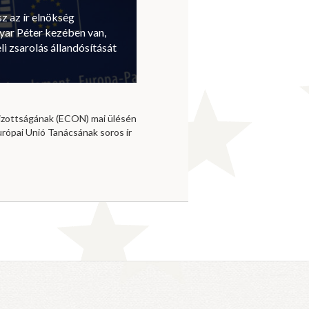
sz az ír elnökség
ar Péter kezében van,
li zsarolás állandósítását
izottságának (ECON) mai ülésén
urópai Unió Tanácsának soros ír