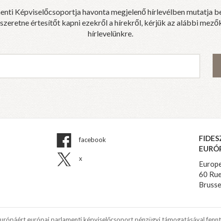
enti Képviselőcsoportja havonta megjelenő hírlevélben mutatja b
eretne értesítőt kapni ezekről a hírekről, kérjük az alábbi mezők
hírlevelünkre.
FIDES
facebook
EURÓ
x
Europe
60 Rue
Brusse
Európáért európai parlamenti képviselőcsoport pénzügyi támogatásával fennt