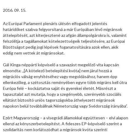
2016. 09. 15.
Az Európai Parlament plenáris ülésén elfogadott jelentés
határidőket szabva felgyorsítaná a már Európában lévő migránsok
áttelepítését, azt kiterjesztené az afgán állampolgárokra is, valamint
felszólítja a tagállamokat kötelezettségeik teljesítésére, az Európai
Bizottságot pedig jogi lépések foganatosítására azok ellen, akik
eddig nem vettek át migránsokat.
Gál Kinga néppárti képviselő a szavazást megelőző vita kapcsán
elmondta: „[A kötelező betelepítési kvóta] nem járul hozzá a
migrációs válság enyhítéséhez vagy megoldásához, hanem épp
ellenkezőleg, a szétosztás reményében egyre több migráns kell útra
Európa felé – kockáztatva saját és gyerekei életét. Másrészt a
tapasztalat azt mutatja, hogy a szegényebb, szerényebb szociális
ellátást biztosító uniós tagországokba áthelyezett migránsok
napokon belül továbbállnak Németország vagy Svédország irányába”.
Ezért Magyarország – a visegrádi államokkal együttesen – elvi alapon
ellenzi az kényszerbetelepítést. A fideszes EP-képviselő szerint a
szolidaritás nem korlátozódhat a migránsok kvóta szerinti