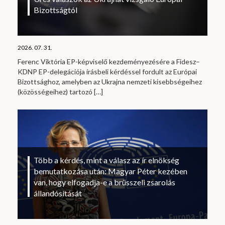
Bizottságtól
2026. 07. 31.
Ferenc Viktória EP-képviselő kezdeményezésére a Fidesz–
KDNP EP-delegációja írásbeli kérdéssel fordult az Európai
Bizottsághoz, amelyben az Ukrajna nemzeti kisebbségeihez
(közösségeihez) tartozó
[…]
Több a kérdés, mint a válasz az ír elnökség
bemutatkozása után: Magyar Péter kezében
van, hogy elfogadja-e a brüsszeli zsarolás
állandósítását