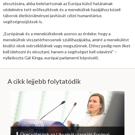
elosztására, abba beletartoznak az Európa külső határainak
védelmére tett erőfeszítések és a menekültek hazájához közeli
táborok életkörülményei javítását célzó humanitárius
segítségnyújtások is.
„Európának és a menekülteknek azonos az érdeke: hogy a
menekültek visszatérhessenek szülőhazájukba, amint a menekülést
kiváltó okok mérséklődnek vagy megszűnnek. Ehhez pedig nem őket
kell idehozni és elosztani, hanem a segítséget kell odavinni” –
nyilatkozta Gál Kinga, európai parlamenti képviselő.
A cikk lejjebb folytatódik
Üres válaszok az Ukrajnát vizsgáló Európai