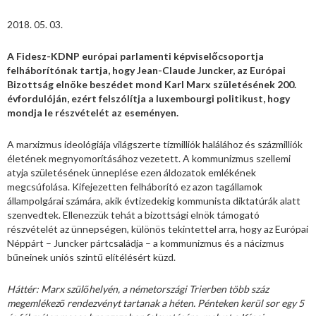
2018. 05. 03.
A Fidesz-KDNP európai parlamenti képviselőcsoportja
felháborítónak tartja, hogy Jean-Claude Juncker, az Európai
Bizottság elnöke beszédet mond Karl Marx születésének 200.
évfordulóján, ezért felszólítja a luxembourgi politikust, hogy
mondja le részvételét az eseményen.
A marxizmus ideológiája világszerte tízmilliók halálához és százmilliók
életének megnyomorításához vezetett. A kommunizmus szellemi
atyja születésének ünneplése ezen áldozatok emlékének
megcsúfolása. Kifejezetten felháborító ez azon tagállamok
állampolgárai számára, akik évtizedekig kommunista diktatúrák alatt
szenvedtek. Ellenezzük tehát a bizottsági elnök támogató
részvételét az ünnepségen, különös tekintettel arra, hogy az Európai
Néppárt – Juncker pártcsaládja – a kommunizmus és a nácizmus
bűneinek uniós szintű elítélésért küzd.
Háttér: Marx szülőhelyén, a németországi Trierben több száz
megemlékező rendezvényt tartanak a héten. Pénteken kerül sor egy 5