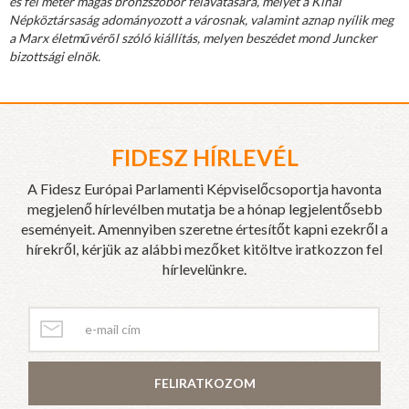
és fél méter magas bronzszobor felavatására, melyet a Kínai
Népköztársaság adományozott a városnak, valamint aznap nyílik meg
a Marx életművéről szóló kiállítás, melyen beszédet mond Juncker
bizottsági elnök.
FIDESZ HÍRLEVÉL
A Fidesz Európai Parlamenti Képviselőcsoportja havonta
megjelenő hírlevélben mutatja be a hónap legjelentősebb
eseményeit. Amennyiben szeretne értesítőt kapni ezekről a
hírekről, kérjük az alábbi mezőket kitöltve iratkozzon fel
hírlevelünkre.
FELIRATKOZOM