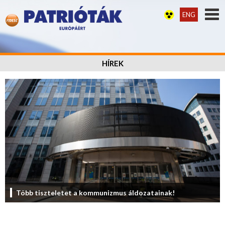
ENG
HÍREK
Több tiszteletet a kommunizmus áldozatainak!