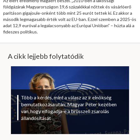
Az elért eredmény magáért beszél. „2010-ben a lakossági
földgázárak Magyarországon 19,6 százalékkal nőttek és vásárlóerő
paritáson gigajoule-onként több mint 25 eurót tettek ki. Ez akkor a
második legmagasabb érték volt az EU-ban. Ezzel szemben a 2025-ös
adat 12,9 euróval a legalacsonyabb az Európai Unióban” – húzta alá a
fideszes politikus.
A cikk lejjebb folytatódik
Több a kérdés, mint a válasz az ír elnökség
bemutatkozása után: Magyar Péter kezében
van, hogy elfogadja-e a brüsszeli zsarolás
állandósítását