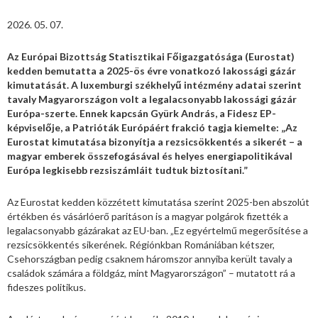
2026. 05. 07.
Az Európai Bizottság Statisztikai Főigazgatósága (Eurostat)
kedden bemutatta a 2025-ös évre vonatkozó lakossági gázár
kimutatását. A luxemburgi székhelyű intézmény adatai szerint
tavaly Magyarországon volt a legalacsonyabb lakossági gázár
Európa-szerte. Ennek kapcsán Gyürk András, a Fidesz EP-
képviselője, a Patrióták Európáért frakció tagja kiemelte: „Az
Eurostat kimutatása bizonyítja a rezsicsökkentés a sikerét – a
magyar emberek összefogásával és helyes energiapolitikával
Európa legkisebb rezsiszámláit tudtuk biztosítani.”
Az Eurostat kedden közzétett kimutatása szerint 2025-ben abszolút
értékben és vásárlóerő paritáson is a magyar polgárok fizették a
legalacsonyabb gázárakat az EU-ban. „Ez egyértelmű megerősítése a
rezsicsökkentés sikerének. Régiónkban Romániában kétszer,
Csehországban pedig csaknem háromszor annyiba került tavaly a
családok számára a földgáz, mint Magyarországon” – mutatott rá a
fideszes politikus.