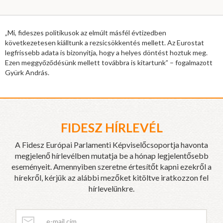
„Mi, fideszes politikusok az elmúlt másfél évtizedben
következetesen kiálltunk a rezsicsökkentés mellett. Az Eurostat
legfrissebb adata is bizonyítja, hogy a helyes döntést hoztuk meg.
Ezen meggyőződésünk mellett továbbra is kitartunk” – fogalmazott
Gyürk András.
FIDESZ HÍRLEVÉL
A Fidesz Európai Parlamenti Képviselőcsoportja havonta
megjelenő hírlevélben mutatja be a hónap legjelentősebb
eseményeit. Amennyiben szeretne értesítőt kapni ezekről a
hírekről, kérjük az alábbi mezőket kitöltve iratkozzon fel
hírlevelünkre.