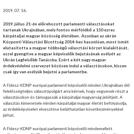
2019. 07. 16.
2019. július 21-én előrehozott parlamenti választásokat
tartanak Ukrajnában, mely fontos mérföldkő a 150 ezres
kárpátaljai magyar közösség életében. Azonban az ukrán
Központi Választási Bizottság 2014-hez hasonlóan, most ismét
elutasította a magyar többségű választási körzet kialakítását,
ezzel gyengítve a magyar képviselők bejutásának esélyét az
Ukrán Legfelsőbb Tanácsba. Ezért a két nagy magyar
érdekvédelmi szervezet közösen indul a választásokon, hiszen
csak így van esélyük bejutni a parlamentbe.
A Fidesz-KDNP európai parlamenti képviselői minden Ukrajnában élő
felelősségteljes választópolgárt arra kérnek, hogy vegyenek részt a
választásokon és támogassák a kárpátaljai magyarság jelöltjeit. A
választás kimenetele minden kárpátaljai magyar életét befolyásolja,
az érdekképviselet elvesztése beláthatatlan következményekkel
járhat.
A Fidesz-KDNP európai parlamenti képviselői mindemellett