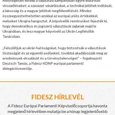
mélységesen elítélik a választási kampányban egyre eldurvuló
visszaéléseket: a szavazat-vásárlásokat, a technikai jelöltek indítását,
a lakosság és a magyar jelöltek megfélemlítését. Mindez
összeegyeztethetetlen azokkal az európai uniós értékekkel,
melyeket Ukrajna hangoztat. A képviselők reményüket fejezték ki,
hogy demokratikus és jogszerű választások zajlanak majd le
Ukrajnában, és lesz magyar képviselő az Ukrán Legfelsőbb
Tanácsban.
„Felszólítjuk az ukrán hatóságokat, hogy biztosítsák a választások
tisztaságát és az egyenlő esélyeket, továbbá akadályozzák meg az
eredmények elcsalását és a törvénytelenséget” – fogalmazott
Deutsch Tamás, a Fidesz-KDNP európai parlamenti
delegációvezetője.
FIDESZ HÍRLEVÉL
A Fidesz Európai Parlamenti Képviselőcsoportja havonta
megjelenő hírlevélben mutatja be a hónap legjelentősebb