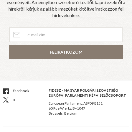
eseményeit. Amennyiben szeretne értesítőt kapni ezekről a
hírekről, kérjük az alábbi mezőket kitöltve iratkozzon fel
hírlevelünkre.
FELIRATKOZOM
FIDESZ - MAGYAR POLGÁRI SZÖVETSÉG
facebook
EURÓPAI PARLAMENTI KÉPVISELŐCSOPORT
x
European Parliament, ASP09 E151,
60 Rue Wiertz, B–1047
Brussels, Belgium