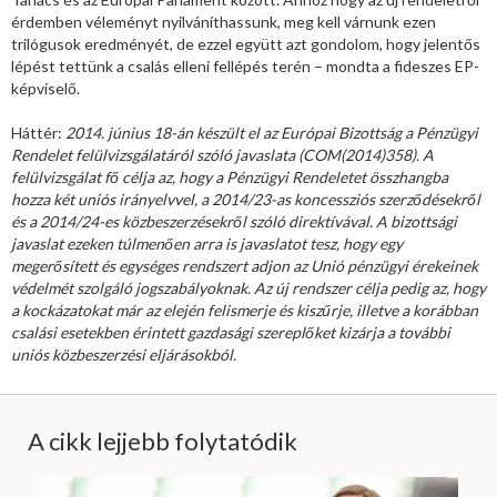
érdemben véleményt nyilváníthassunk, meg kell várnunk ezen
trilógusok eredményét, de ezzel együtt azt gondolom, hogy jelentős
lépést tettünk a csalás elleni fellépés terén – mondta a fideszes EP-
képviselő.
Háttér:
2014. június 18-án készült el az Európai Bizottság a Pénzügyi
Rendelet felülvizsgálatáról szóló javaslata (COM(2014)358). A
felülvizsgálat fő célja az, hogy a Pénzügyi Rendeletet összhangba
hozza két uniós irányelvvel, a 2014/23-as koncessziós szerződésekről
és a 2014/24-es közbeszerzésekről szóló direktívával. A bizottsági
javaslat ezeken túlmenően arra is javaslatot tesz, hogy egy
megerősített és egységes rendszert adjon az Unió pénzügyi érekeinek
védelmét szolgáló jogszabályoknak. Az új rendszer célja pedig az, hogy
a kockázatokat már az elején felismerje és kiszűrje, illetve a korábban
csalási esetekben érintett gazdasági szereplőket kizárja a további
uniós közbeszerzési eljárásokból.
A cikk lejjebb folytatódik