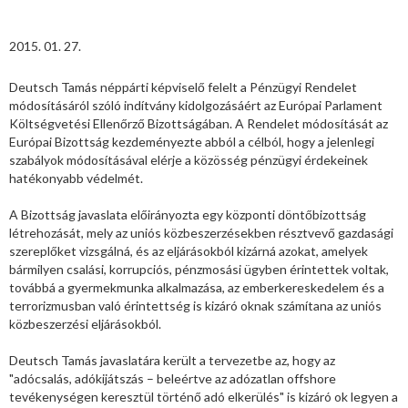
2015. 01. 27.
Deutsch Tamás néppárti képviselő felelt a Pénzügyi Rendelet
módosításáról szóló indítvány kidolgozásáért az Európai Parlament
Költségvetési Ellenőrző Bizottságában. A Rendelet módosítását az
Európai Bizottság kezdeményezte abból a célból, hogy a jelenlegi
szabályok módosításával elérje a közösség pénzügyi érdekeinek
hatékonyabb védelmét.
A Bizottság javaslata előirányozta egy központi döntőbizottság
létrehozását, mely az uniós közbeszerzésekben résztvevő gazdasági
szereplőket vizsgálná, és az eljárásokból kizárná azokat, amelyek
bármilyen csalási, korrupciós, pénzmosási ügyben érintettek voltak,
továbbá a gyermekmunka alkalmazása, az emberkereskedelem és a
terrorizmusban való érintettség is kizáró oknak számítana az uniós
közbeszerzési eljárásokból.
Deutsch Tamás javaslatára került a tervezetbe az, hogy az
"adócsalás, adókijátszás – beleértve az adózatlan offshore
tevékenységen keresztül történő adó elkerülés" is kizáró ok legyen a