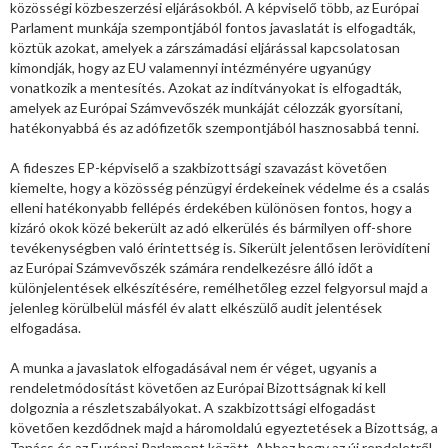
közösségi közbeszerzési eljárásokból. A képviselő több, az Európai
Parlament munkája szempontjából fontos javaslatát is elfogadták,
köztük azokat, amelyek a zárszámadási eljárással kapcsolatosan
kimondják, hogy az EU valamennyi intézményére ugyanúgy
vonatkozik a mentesítés. Azokat az indítványokat is elfogadták,
amelyek az Európai Számvevőszék munkáját célozzák gyorsítani,
hatékonyabbá és az adófizetők szempontjából hasznosabbá tenni.
A fideszes EP-képviselő a szakbizottsági szavazást követően
kiemelte, hogy a közösség pénzügyi érdekeinek védelme és a csalás
elleni hatékonyabb fellépés érdekében különösen fontos, hogy a
kizáró okok közé bekerült az adó elkerülés és bármilyen off-shore
tevékenységben való érintettség is. Sikerült jelentősen lerövidíteni
az Európai Számvevőszék számára rendelkezésre álló időt a
különjelentések elkészítésére, remélhetőleg ezzel felgyorsul majd a
jelenleg körülbelül másfél év alatt elkészülő audit jelentések
elfogadása.
A munka a javaslatok elfogadásával nem ér véget, ugyanis a
rendeletmódosítást követően az Európai Bizottságnak ki kell
dolgoznia a részletszabályokat. A szakbizottsági elfogadást
követően kezdődnek majd a háromoldalú egyeztetések a Bizottság, a
Tanács és az Európai Parlament között. Ahhoz hogy az új rendeletről