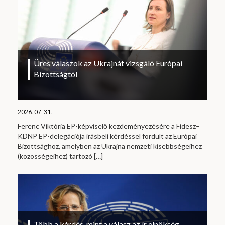
Üres válaszok az Ukrajnát vizsgáló Európai
Bizottságtól
2026. 07. 31.
Ferenc Viktória EP-képviselő kezdeményezésére a Fidesz–
KDNP EP-delegációja írásbeli kérdéssel fordult az Európai
Bizottsághoz, amelyben az Ukrajna nemzeti kisebbségeihez
(közösségeihez) tartozó
[…]
Több a kérdés, mint a válasz az ír elnökség