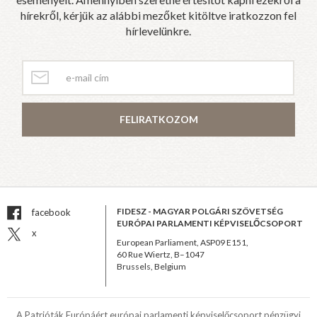
hírekről, kérjük az alábbi mezőket kitöltve iratkozzon fel
hírlevelünkre.
FELIRATKOZOM
FIDESZ - MAGYAR POLGÁRI SZÖVETSÉG
facebook
EURÓPAI PARLAMENTI KÉPVISELŐCSOPORT
x
European Parliament, ASP09 E151,
60 Rue Wiertz, B–1047
Brussels, Belgium
A Patrióták Európáért európai parlamenti képviselőcsoport pénzügyi