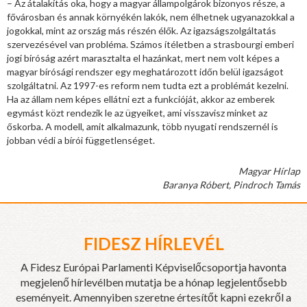
– Az átalakítás oka, hogy a magyar állampolgárok bizonyos része, a
fővárosban és annak környékén lakók, nem élhetnek ugyanazokkal a
jogokkal, mint az ország más részén élők. Az igazságszolgáltatás
szervezésével van probléma. Számos ítéletben a strasbourgi emberi
jogi bíróság azért marasztalta el hazánkat, mert nem volt képes a
magyar bírósági rendszer egy meghatározott időn belül igazságot
szolgáltatni. Az 1997-es reform nem tudta ezt a problémát kezelni.
Ha az állam nem képes ellátni ezt a funkcióját, akkor az emberek
egymást közt rendezik le az ügyeiket, ami visszavisz minket az
őskorba. A modell, amit alkalmazunk, több nyugati rendszernél is
jobban védi a bírói függetlenséget.
Magyar Hírlap
Baranya Róbert, Pindroch Tamás
FIDESZ HÍRLEVÉL
A Fidesz Európai Parlamenti Képviselőcsoportja havonta
megjelenő hírlevélben mutatja be a hónap legjelentősebb
eseményeit. Amennyiben szeretne értesítőt kapni ezekről a