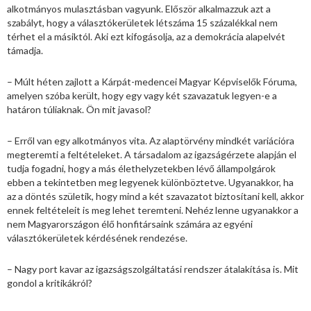
alkotmányos mulasztásban vagyunk. Először alkalmazzuk azt a
szabályt, hogy a választókerületek létszáma 15 százalékkal nem
térhet el a másiktól. Aki ezt kifogásolja, az a demokrácia alapelvét
támadja.
– Múlt héten zajlott a Kárpát-medencei Magyar Képviselők Fóruma,
amelyen szóba került, hogy egy vagy két szavazatuk legyen-e a
határon túliaknak. Ön mit javasol?
– Erről van egy alkotmányos vita. Az alaptörvény mindkét variációra
megteremti a feltételeket. A társadalom az igazságérzete alapján el
tudja fogadni, hogy a más élethelyzetekben lévő állampolgárok
ebben a tekintetben meg legyenek különböztetve. Ugyanakkor, ha
az a döntés születik, hogy mind a két szavazatot biztosítani kell, akkor
ennek feltételeit is meg lehet teremteni. Nehéz lenne ugyanakkor a
nem Magyarországon élő honfitársaink számára az egyéni
választókerületek kérdésének rendezése.
– Nagy port kavar az igazságszolgáltatási rendszer átalakítása is. Mit
gondol a kritikákról?