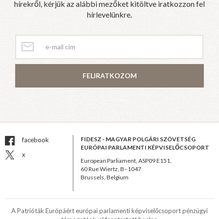
hírekről, kérjük az alábbi mezőket kitöltve iratkozzon fel
hírlevelünkre.
FELIRATKOZOM
FIDESZ - MAGYAR POLGÁRI SZÖVETSÉG
facebook
EURÓPAI PARLAMENTI KÉPVISELŐCSOPORT
x
European Parliament, ASP09 E151,
60 Rue Wiertz, B–1047
Brussels, Belgium
A Patrióták Európáért európai parlamenti képviselőcsoport pénzügyi