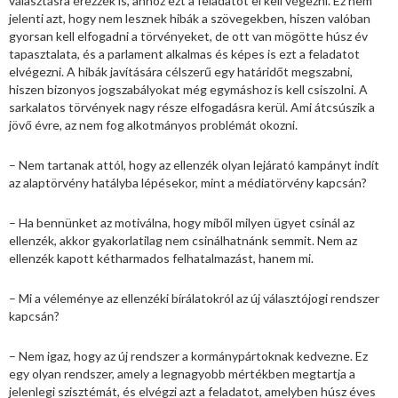
választásra érezzék is, ahhoz ezt a feladatot el kell végezni. Ez nem
jelenti azt, hogy nem lesznek hibák a szövegekben, hiszen valóban
gyorsan kell elfogadni a törvényeket, de ott van mögötte húsz év
tapasztalata, és a parlament alkalmas és képes is ezt a feladatot
elvégezni. A hibák javítására célszerű egy határidőt megszabni,
hiszen bizonyos jogszabályokat még egymáshoz is kell csiszolni. A
sarkalatos törvények nagy része elfogadásra kerül. Ami átcsúszik a
jövő évre, az nem fog alkotmányos problémát okozni.
– Nem tartanak attól, hogy az ellenzék olyan lejárató kampányt indít
az alaptörvény hatályba lépésekor, mint a médiatörvény kapcsán?
– Ha bennünket az motiválna, hogy miből milyen ügyet csinál az
ellenzék, akkor gyakorlatilag nem csinálhatnánk semmit. Nem az
ellenzék kapott kétharmados felhatalmazást, hanem mi.
– Mi a véleménye az ellenzéki bírálatokról az új választójogi rendszer
kapcsán?
– Nem igaz, hogy az új rendszer a kormánypártoknak kedvezne. Ez
egy olyan rendszer, amely a legnagyobb mértékben megtartja a
jelenlegi szisztémát, és elvégzi azt a feladatot, amelyben húsz éves