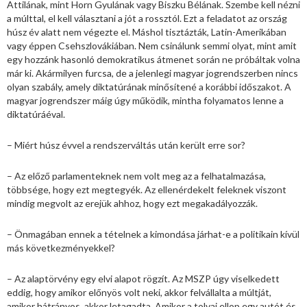
Attilának, mint Horn Gyulának vagy Biszku Bélának. Szembe kell nézni
a múlttal, el kell választani a jót a rossztól. Ezt a feladatot az ország
húsz év alatt nem végezte el. Máshol tisztázták, Latin-Amerikában
vagy éppen Csehszlovákiában. Nem csinálunk semmi olyat, mint amit
egy hozzánk hasonló demokratikus átmenet során ne próbáltak volna
már ki. Akármilyen furcsa, de a jelenlegi magyar jogrendszerben nincs
olyan szabály, amely diktatúrának minősítené a korábbi időszakot. A
magyar jogrendszer máig úgy működik, mintha folyamatos lenne a
diktatúráéval.
– Miért húsz évvel a rendszerváltás után került erre sor?
– Az előző parlamenteknek nem volt meg az a felhatalmazása,
többsége, hogy ezt megtegyék. Az ellenérdekelt feleknek viszont
mindig megvolt az erejük ahhoz, hogy ezt megakadályozzák.
– Önmagában ennek a tételnek a kimondása járhat-e a politikain kívül
más következményekkel?
– Az alaptörvény egy elvi alapot rögzít. Az MSZP úgy viselkedett
eddig, hogy amikor előnyös volt neki, akkor felvállalta a múltját,
amikor hátrányos, akkor letagadta. Amikor a tolvaj ellop egy autót és