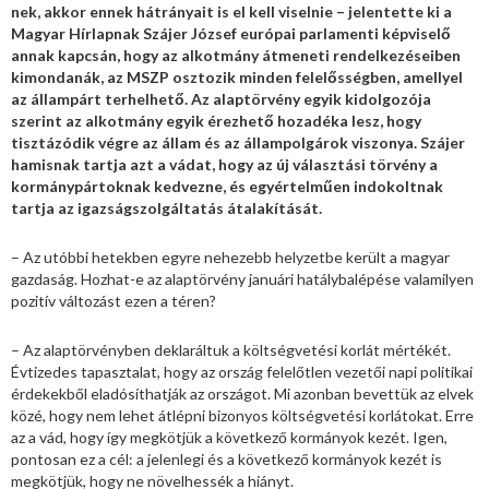
nek, akkor ennek hátrányait is el kell viselnie – jelentette ki a
Magyar Hírlapnak Szájer József európai parlamenti képviselő
annak kapcsán, hogy az alkotmány átmeneti rendelkezéseiben
kimondanák, az MSZP osztozik minden felelősségben, amellyel
az állampárt terhelhető. Az alaptörvény egyik kidolgozója
szerint az alkotmány egyik érezhető hozadéka lesz, hogy
tisztázódik végre az állam és az állampolgárok viszonya. Szájer
hamisnak tartja azt a vádat, hogy az új választási törvény a
kormánypártoknak kedvezne, és egyértelműen indokoltnak
tartja az igazságszolgáltatás átalakítását.
– Az utóbbi hetekben egyre nehezebb helyzetbe került a magyar
gazdaság. Hozhat-e az alaptörvény januári hatálybalépése valamilyen
pozitív változást ezen a téren?
– Az alaptörvényben deklaráltuk a költségvetési korlát mértékét.
Évtizedes tapasztalat, hogy az ország felelőtlen vezetői napi politikai
érdekekből eladósíthatják az országot. Mi azonban bevettük az elvek
közé, hogy nem lehet átlépni bizonyos költségvetési korlátokat. Erre
az a vád, hogy így megkötjük a következő kormányok kezét. Igen,
pontosan ez a cél: a jelenlegi és a következő kormányok kezét is
megkötjük, hogy ne növelhessék a hiányt.