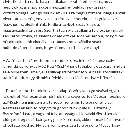
elvitatkozhatnak, de ha a politikában azzal kísérletezünk, hogy
leépítjük az államot, akkor megszűnhet például egy ország
közbiztonsága. Ahogy nálunk ez 2010-re meg is történt. Megjelentek
olyan társadalmi igények, miszerint az embereknek maguknak kell
igazságot szolgáltatniuk. Pedig a közbiztonságért és az
igazságszolgáltatásért Szent István óta az állam a felelős. Egy másik
területről szólva, az államnak nem ott kell erősnek lennie, hogy minél
bürokratikusabb akadályokat támasszon a vállalkozások
működésében, hanem, hogy kikényszerítse a versenyt.
– Az új alaptörvény átmeneti rendelkezéseiről szóló jogszabály
kimondaná, hogy az MSZP az MSZMP jogutódjaként osztozik minden
felelősségben, amellyel az állampárt terhelhető. A fiatal szocialisták
azt kérdezik, hogy ők miért felelősek az előző rendszer bűneiért.
– Ez az átmeneti rendelkezés az alaptörvény kidolgozásával együtt
készült el. Alaposan átgondoltuk, és a szövege is világosan fogalmaz:
az MSZP nem mindenre kiterjedő, generális felelősséget visel.
Részletesen leírjuk, hogy mire gondoltunk, például a személyi
összefonódásra, a vagyoni folytonosságra. Ha valaki élvezi annak
előnyét, hogy utódpártja egy másik pártnak, akkor annak hátrányát is
el kell szenvednie. Nyilván nem ugyanaz a felelőssége Mesterházy