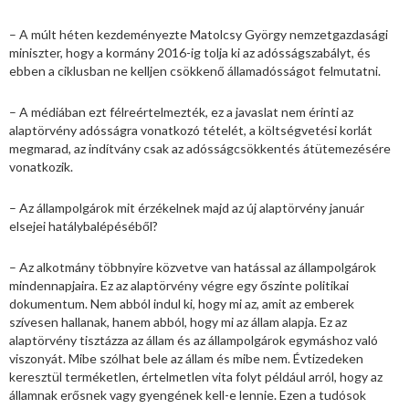
– A múlt héten kezdeményezte Matolcsy György nemzetgazdasági
miniszter, hogy a kormány 2016-ig tolja ki az adósságszabályt, és
ebben a ciklusban ne kelljen csökkenő államadósságot felmutatni.
– A médiában ezt félreértelmezték, ez a javaslat nem érinti az
alaptörvény adósságra vonatkozó tételét, a költségvetési korlát
megmarad, az indítvány csak az adósságcsökkentés átütemezésére
vonatkozik.
– Az állampolgárok mit érzékelnek majd az új alaptörvény január
elsejei hatálybalépéséből?
– Az alkotmány többnyire közvetve van hatással az állampolgárok
mindennapjaira. Ez az alaptörvény végre egy őszinte politikai
dokumentum. Nem abból indul ki, hogy mi az, amit az emberek
szívesen hallanak, hanem abból, hogy mi az állam alapja. Ez az
alaptörvény tisztázza az állam és az állampolgárok egymáshoz való
viszonyát. Mibe szólhat bele az állam és mibe nem. Évtizedeken
keresztül terméketlen, értelmetlen vita folyt például arról, hogy az
államnak erősnek vagy gyengének kell-e lennie. Ezen a tudósok