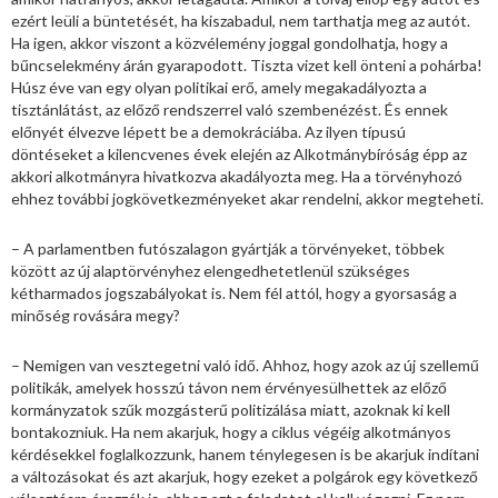
ezért leüli a büntetését, ha kiszabadul, nem tarthatja meg az autót.
Ha igen, akkor viszont a közvélemény joggal gondolhatja, hogy a
bűncselekmény árán gyarapodott. Tiszta vizet kell önteni a pohárba!
Húsz éve van egy olyan politikai erő, amely megakadályozta a
tisztánlátást, az előző rendszerrel való szembenézést. És ennek
előnyét élvezve lépett be a demokráciába. Az ilyen típusú
döntéseket a kilencvenes évek elején az Alkotmánybíróság épp az
akkori alkotmányra hivatkozva akadályozta meg. Ha a törvényhozó
ehhez további jogkövetkezményeket akar rendelni, akkor megteheti.
– A parlamentben futószalagon gyártják a törvényeket, többek
között az új alaptörvényhez elengedhetetlenül szükséges
kétharmados jogszabályokat is. Nem fél attól, hogy a gyorsaság a
minőség rovására megy?
– Nemigen van vesztegetni való idő. Ahhoz, hogy azok az új szellemű
politikák, amelyek hosszú távon nem érvényesülhettek az előző
kormányzatok szűk mozgásterű politizálása miatt, azoknak ki kell
bontakozniuk. Ha nem akarjuk, hogy a ciklus végéig alkotmányos
kérdésekkel foglalkozzunk, hanem ténylegesen is be akarjuk indítani
a változásokat és azt akarjuk, hogy ezeket a polgárok egy következő