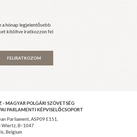
e a hónap legjelentősebb
et kitöltve iratkozzon fel
FELIRATKOZOM
Z - MAGYAR POLGÁRI SZÖVETSÉG
PAI PARLAMENTI KÉPVISELŐCSOPORT
an Parliament, ASP09 E151,
 Wiertz, B–1047
ls, Belgium