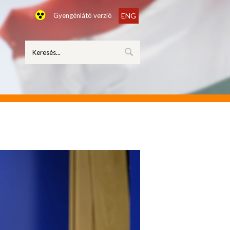
Gyengénlátó verzió
ENG