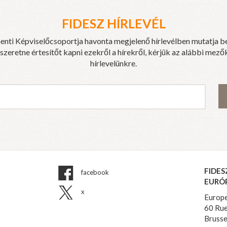
FIDESZ HÍRLEVÉL
enti Képviselőcsoportja havonta megjelenő hírlevélben mutatja b
eretne értesítőt kapni ezekről a hírekről, kérjük az alábbi mezők
hírlevelünkre.
FIDES
facebook
EURÓ
x
Europe
60 Rue
Brusse