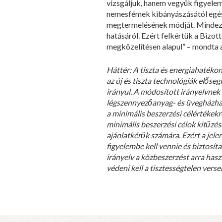
vizsgáljuk, hanem vegyük figyele
nemesfémek kibányászásától egész
megtermelésének módját. Mindezt 
hatásáról. Ezért felkértük a Bizot
megközelítésen alapul” – mondta a
Háttér: A tiszta és energiahatéko
az új és tiszta technológiák elős
irányul. A módosított irányelvnek 
légszennyezőanyag- és üvegházhat
a minimális beszerzési célértéke
minimális beszerzési célok kitűzés
ajánlatkérők számára. Ezért a jele
figyelembe kell vennie és biztosít
irányelv a közbeszerzést arra hasz
védeni kell a tisztességtelen vers