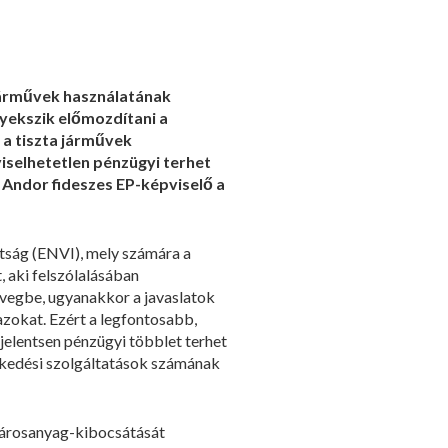
 járművek használatának
gyekszik előmozdítani a
 a tiszta járművek
iselhetetlen pénzügyi terhet
 Andor fideszes EP-képviselő a
ttság (ENVI), mely számára a
, aki felszólalásában
vegbe, ugyanakkor a javaslatok
azokat. Ezért a legfontosabb,
jelentsen pénzügyi többlet terhet
ekedési szolgáltatások számának
 károsanyag-kibocsátását