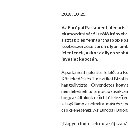
2018. 10. 25.
Az Európai Parlament plenáris 
előmozdításáról szóló irányelv
tisztább és fenntarthatóbb köz
közbeszerzése terén olyan ambi
jelentenek, akkor az ilyen sza
javaslat kapcsán.
A parlamenti jelentés felelőse a 
Közlekedési és Turisztikai Bizott
hangsúlyozta: „Örvendetes, hogy 
nem lehetnek túl ambiciózusak, an
hogy az általunk előírt kötelező 
a tagállamok számára, másrészt n
csökkenéséhez. Az Európai Unióna
„Nagyon fontos eleme az új szabá