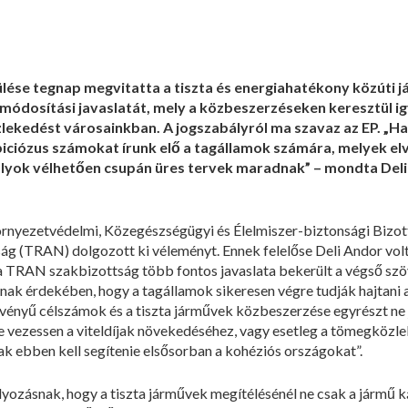
ülése tegnap megvitatta a tiszta és energiahatékony közúti
 módosítási javaslatát, mely a közbeszerzéseken keresztül i
lekedést városainkban. A jogszabályról ma szavaz az EP. „Ha
ciózus számokat írunk elő a tagállamok számára, melyek elv
bályok vélhetően csupán üres tervek maradnak” – mondta Deli
Környezetvédelmi, Közegészségügyi és Élelmiszer-biztonsági Bizo
ság (TRAN) dolgozott ki véleményt. Ennek felelőse Deli Andor volt
a TRAN szakbizottság több fontos javaslata bekerült a végső szö
nak érdekében, hogy a tagállamok sikeresen végre tudják hajtani 
érvényű célszámok és a tiszta járművek közbeszerzése egyrészt ne 
e vezessen a viteldíjak növekedéséhez, vagy esetleg a tömegközl
k ebben kell segítenie elsősorban a kohéziós országokat”.
lyozásnak, hogy a tiszta járművek megítélésénél ne csak a jármű