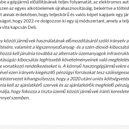
mbe a gépjármű előállításának teljes folyamatát, az elektromos a
en az egyes alkotóelemek újrahasznosításáig, beleértve a töltésh
annak érdekében, hogy teljeskörű és valós képet kapjunk egy já
tságot, hogy 2022-re dolgozzon ki egy új módszertant, amely a telj
 vita kapcsán Deli.
ny közúti járművek használatának előmozdításáról szóló irányelv a
egítésére, valamint a légszennyezőanyag- és a szén-dioxid-kibocsá
hozzá kell járulnia továbbá az alternatív üzemanyagok infrastrukt
ásúgáz-kibocsátás legfrissebb követelményeinek való megfelelésh
kre vonatkozó rendelkezéseket is. A könnyű haszongépjárművekre
ével ezen irányelv kiegészítő pénzügyi forrásokat tesz szükségessé
ntéstervezet kihangsúlyozza, hogy a 2020 utáni uniós költségvetés
ania kell az ajánlatkérő szervek és az ajánlatkérők megfelelő pénzü
nálja, hogy fokozza a tiszta üzemű közúti járművek iránti kereslet
ennyel szemben.