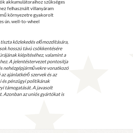
utók akkumulátoraihoz szükséges
ez felhasznált villanyáram
rmű környezetre gyakorolt
es ún. well-to-wheel
 tiszta közlekedés előmozdítására,
tások hosszú távú csökkentésére
úrájának kiépítéséhez, valamint a
ez. A jelentéstervezet pontosítja
 és nehézgépjárművekre vonatkozó
 az ajánlatkérő szervek és az
i és pénzügyi politikának
gyi támogatását. A javasolt
et. Azonban az uniós gyártókat is