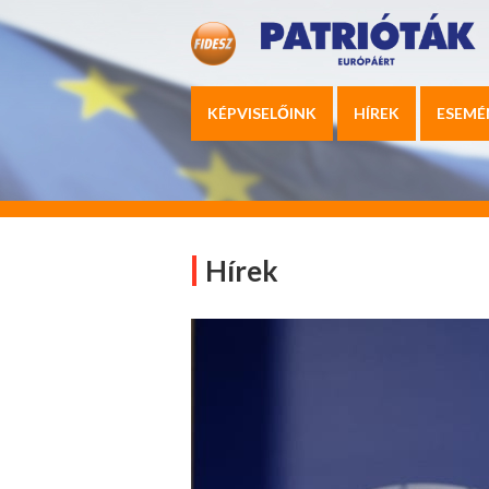
KÉPVISELŐINK
HÍREK
ESEMÉ
Hírek