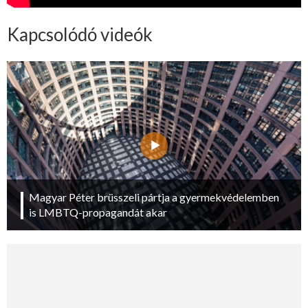
Kapcsolódó videók
Magyar Péter brüsszeli pártja a gyermekvédelemben
is LMBTQ-propagandát akar