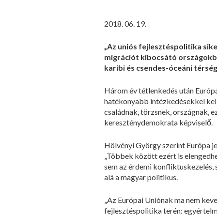
2018. 06. 19.
„Az uniós fejlesztéspolitika si
migrációt kibocsátó országokból
karibi és csendes-óceáni térsé
Három év tétlenkedés után Európá
hatékonyabb intézkedésekkel kell 
családnak, törzsnek, országnak, ez
kereszténydemokrata képviselő.
Hölvényi György szerint Európa jel
„Többek között ezért is elengedh
sem az érdemi konfliktuskezelés,
alá a magyar politikus.
„Az Európai Uniónak ma nem keves
fejlesztéspolitika terén: egyértel