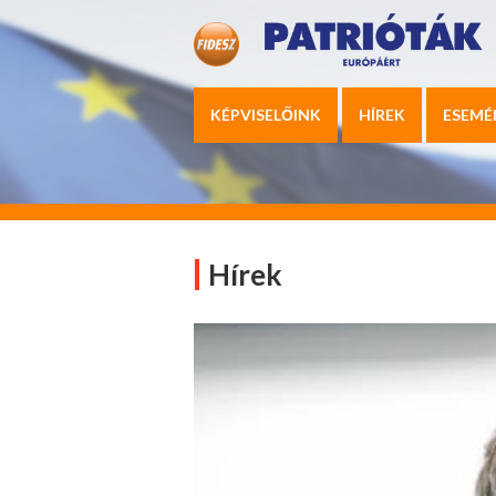
KÉPVISELŐINK
HÍREK
ESEMÉ
Hírek