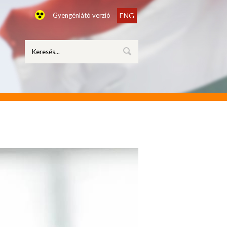
Gyengénlátó verzió
ENG