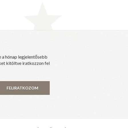
e a hónap legjelentősebb
et kitöltve iratkozzon fel
FELIRATKOZOM