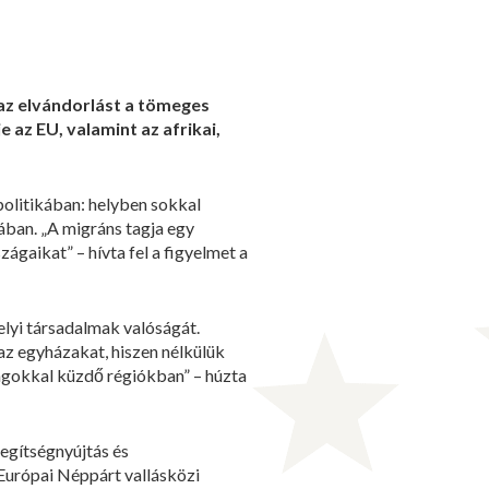
 az elvándorlást a tömeges
 az EU, valamint az afrikai,
olitikában: helyben sokkal
ában. „A migráns tagja egy
ágaikat” – hívta fel a figyelmet a
helyi társadalmak valóságát.
az egyházakat, hiszen nélkülük
ágokkal küzdő régiókban” – húzta
egítségnyújtás és
 Európai Néppárt vallásközi