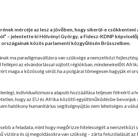
kerének mércéje az lesz a jövőben, hogy sikerül-e csökkenteni
” – jelentette ki Hölvényi György, a Fidesz-KDNP képviselője
g országainak közös parlamenti közgyűlésén Brüsszelben.
nak ma paradigmaváltásra van szüksége a nemzetközi fejlesztésp
fellépni az elvándorlással sújtott régiókban, mindenekelőtt Afrik
ért maga a közösség sérül, ha a polgárai tömegesen hagyják el orsz
enlegi, individualizmusra alapuló hozzáállása teljesen félreérti a 
etetlen, hogy az EU és Afrika közötti együttműködésbe bevonjuk 
 sem hatékony humanitárius segítségnyújtás nem lehetséges a váls
ebb a feladata, mint hogy megőrizze hitelességét a nemzetközi s
mű vízióra és új megoldásokra van szükség – zárta felszólalását az