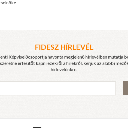
selnöke.
FIDESZ HÍRLEVÉL
enti Képviselőcsoportja havonta megjelenő hírlevélben mutatja b
eretne értesítőt kapni ezekről a hírekről, kérjük az alábbi mezők
hírlevelünkre.