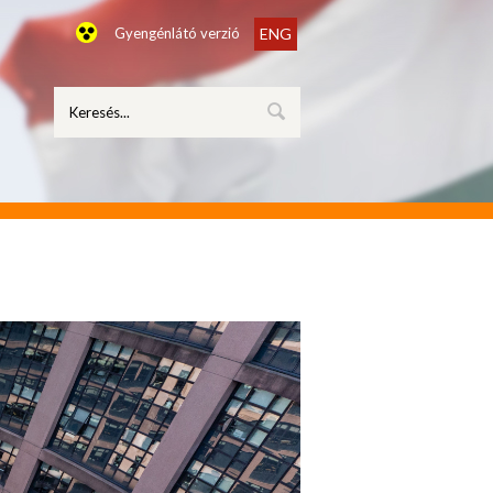
Gyengénlátó verzió
ENG