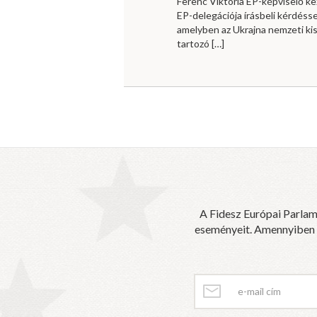
Ferenc Viktória EP-képviselő 
EP-delegációja írásbeli kérdésse
amelyben az Ukrajna nemzeti ki
tartozó
[…]
A Fidesz Európai Parlam
eseményeit. Amennyiben sz