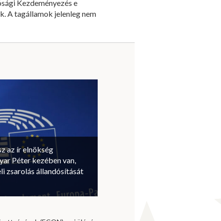
atósági Kezdeményezés e
k. A tagállamok jelenleg nem
sz az ír elnökség
ar Péter kezében van,
li zsarolás állandósítását