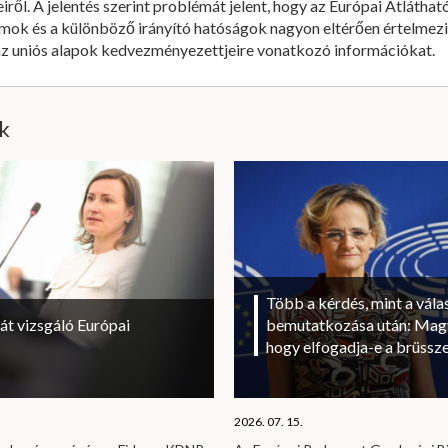
ről. A jelentés szerint problémát jelent, hogy az Európai Átláth
ok és a különböző irányító hatóságok nagyon eltérően értelmezi
z uniós alapok kedvezményezettjeire vonatkozó információkat.
ik
Több a kérdés, mint a vála
át vizsgáló Európai
bemutatkozása után: Magy
hogy elfogadja-e a brüssze
2026. 07. 15.