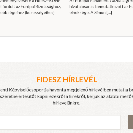
kezdeményezésére a Fidesz–KDNP
Az Európai Parlament Gazdasági B
l fordult az Európai Bizottsághoz,
hivatalosan is bemutatkozott az E
sebbségeihez (közösségeihez)
elnöksége. A Simon
[…]
FIDESZ HÍRLEVÉL
enti Képviselőcsoportja havonta megjelenő hírlevélben mutatja b
eretne értesítőt kapni ezekről a hírekről, kérjük az alábbi mezők
hírlevelünkre.