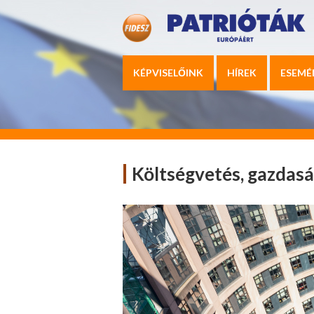
KÉPVISELŐINK
HÍREK
ESEMÉ
Költségvetés, gazdasá