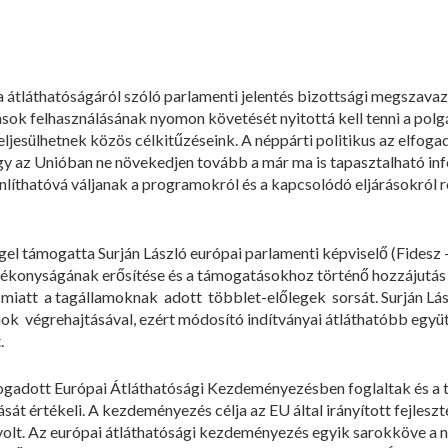
 átláthatóságáról szóló parlamenti jelentés bizottsági megszava
rrások felhasználásának nyomon követését nyitottá kell tenni a pol
ljesülhetnek közös célkitűzéseink. A néppárti politikus az elfoga
hogy az Unióban ne növekedjen tovább a már ma is tapasztalható 
líthatóvá váljanak a programokról és a kapcsolódó eljárásokról r
el támogatta Surján László európai parlamenti képviselő (Fidesz 
atékonyságának erősítése és a támogatásokhoz történő hozzájutás 
 miatt a tagállamoknak adott többlet-előlegek sorsát. Surján Lá
mok végrehajtásával, ezért módosító indítványai átláthatóbb eg
.
fogadott Európai Átláthatósági Kezdeményezésben foglaltak és a
sát értékeli. A kezdeményezés célja az EU által irányított fejles
volt. Az európai átláthatósági kezdeményezés egyik sarokköve a n