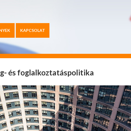
NYEK
KAPCSOLAT
g- és foglalkoztatáspolitika