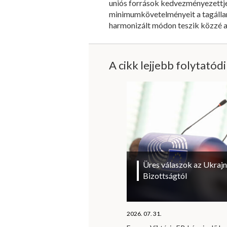
uniós források kedvezményezettjei
minimumkövetelményeit a tagállam
harmonizált módon teszik közzé a
A cikk lejjebb folytatód
Üres válaszok az Ukrajn
Bizottságtól
2026. 07. 31.