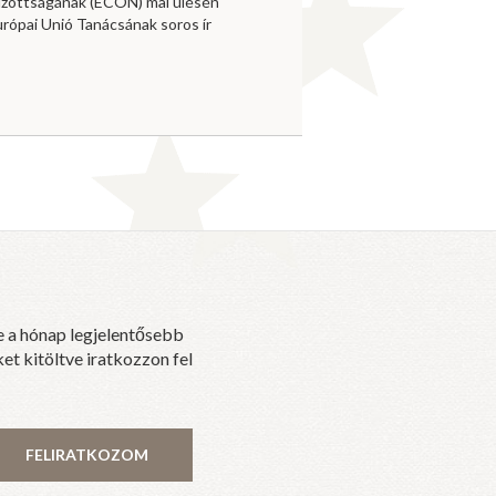
izottságának (ECON) mai ülésén
urópai Unió Tanácsának soros ír
e a hónap legjelentősebb
et kitöltve iratkozzon fel
FELIRATKOZOM