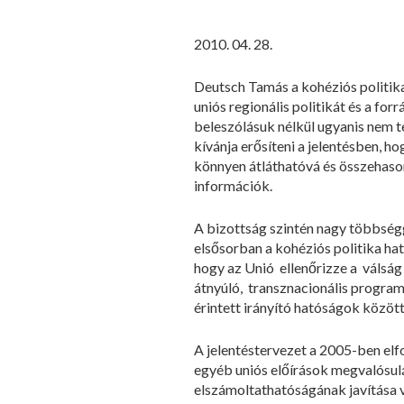
2010. 04. 28.
Deutsch Tamás a kohéziós politika
uniós regionális politikát és a fo
beleszólásuk nélkül ugyanis nem te
kívánja erősíteni a jelentésben, 
könnyen átláthatóvá és összehason
információk.
A bizottság szintén nagy többségg
elsősorban a kohéziós politika h
hogy az Unió ellenőrizze a válság
átnyúló, transznacionális progra
érintett irányító hatóságok között
A jelentéstervezet a 2005-ben el
egyéb uniós előírások megvalósulá
elszámoltathatóságának javítása 