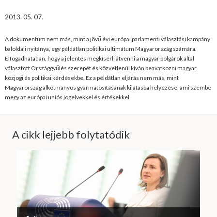
2013. 05. 07.
A dokumentum nem más, mint a jövő évi európai parlamenti választási kampány
baloldali nyitánya, egy példátlan politikai ultimátum Magyarország számára.
Elfogadhatatlan, hogy a jelentés megkísérli átvenni a magyar polgárok által
választott Országgyűlés szerepét és közvetlenül kíván beavatkozni magyar
közjogi és politikai kérdésekbe. Ez a példátlan eljárás nem más, mint
Magyarország alkotmányos gyarmatosításának kilátásba helyezése, ami szembe
megy az európai uniós jogelvekkel és értékekkel.
A cikk lejjebb folytatódik