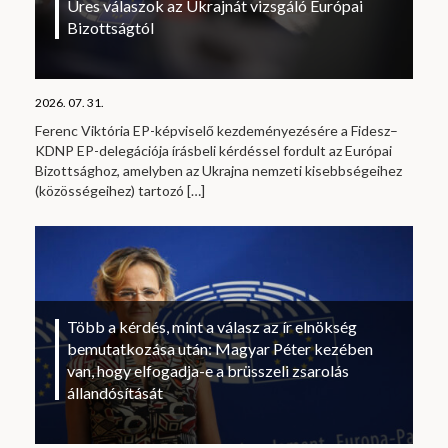
Üres válaszok az Ukrajnát vizsgáló Európai
Bizottságtól
2026. 07. 31.
Ferenc Viktória EP-képviselő kezdeményezésére a Fidesz–
KDNP EP-delegációja írásbeli kérdéssel fordult az Európai
Bizottsághoz, amelyben az Ukrajna nemzeti kisebbségeihez
(közösségeihez) tartozó
[…]
Több a kérdés, mint a válasz az ír elnökség
bemutatkozása után: Magyar Péter kezében
van, hogy elfogadja-e a brüsszeli zsarolás
állandósítását