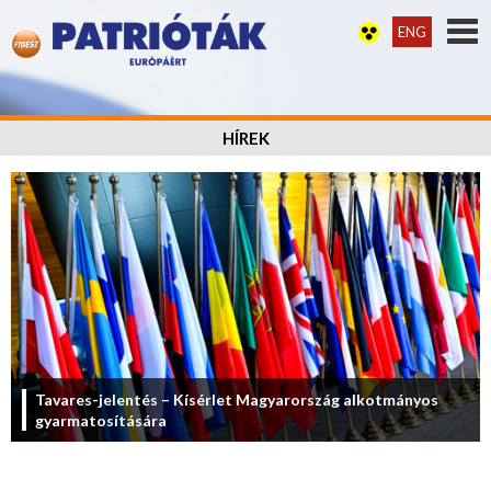
ENG
HÍREK
Tavares-jelentés – Kísérlet Magyarország alkotmányos
gyarmatosítására