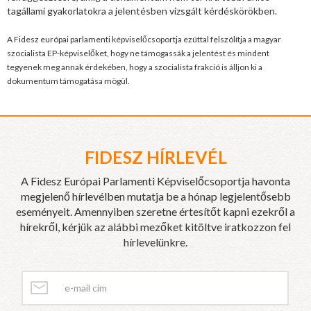
tagállami gyakorlatokra a jelentésben vizsgált kérdéskörökben.
A Fidesz európai parlamenti képviselőcsoportja ezúttal felszólítja a magyar
szocialista EP-képviselőket, hogy ne támogassák a jelentést és mindent
tegyenek meg annak érdekében, hogy a szocialista frakció is álljon ki a
dokumentum támogatása mögül.
FIDESZ HÍRLEVÉL
A Fidesz Európai Parlamenti Képviselőcsoportja havonta
megjelenő hírlevélben mutatja be a hónap legjelentősebb
eseményeit. Amennyiben szeretne értesítőt kapni ezekről a
hírekről, kérjük az alábbi mezőket kitöltve iratkozzon fel
hírlevelünkre.