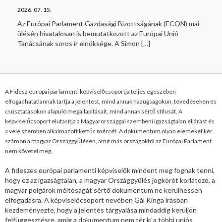
2026. 07. 15.
Az Európai Parlament Gazdasági Bizottságának (ECON) mai
ülésén hivatalosan is bemutatkozott az Európai Unió
Tanácsának soros ír elnöksége. A Simon
[…]
A Fidesz európai parlamenti képviselőcsoportja teljes egészében
elfogadhatatlannak tartja a jelentést, mind annak hazugságokon, tévedéseken és
csúsztatásokon alapuló megállapításait, mind annak sértő stílusát. A
képviselőcsoport elutasítja a Magyarországgal szembeni igazságtalan eljárást és
a vele szemben alkalmazott kettős mércét. A dokumentum olyan elemeket kér
számon a magyar Országgyűlésen, amit más országoktól az Európai Parlament
nem követel meg.
A fideszes európai parlamenti képviselők mindent meg fognak tenni,
hogy ez az igazságtalan, a magyar Országgyűlés jogkörét korlátozó, a
magyar polgárok méltóságát sértő dokumentum ne kerülhessen
elfogadásra. A képviselőcsoport nevében Gál Kinga írásban
kezdeményezte, hogy a jelentés tárgyalása mindaddig kerüljön
felfüggesztésre, amíg a dokumentum nem tér ki a többi uniós