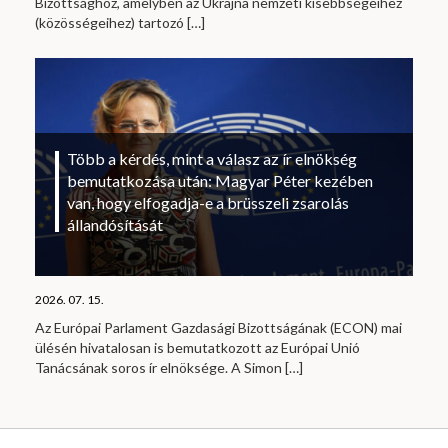
Bizottsághoz, amelyben az Ukrajna nemzeti kisebbségeihez
(közösségeihez) tartozó
[…]
Több a kérdés, mint a válasz az ír elnökség
bemutatkozása után: Magyar Péter kezében
van, hogy elfogadja-e a brüsszeli zsarolás
állandósítását
2026. 07. 15.
Az Európai Parlament Gazdasági Bizottságának (ECON) mai
ülésén hivatalosan is bemutatkozott az Európai Unió
Tanácsának soros ír elnöksége. A Simon
[…]