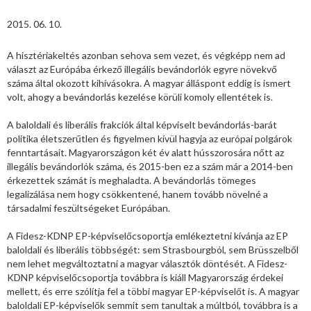
2015. 06. 10.
A hisztériakeltés azonban sehova sem vezet, és végképp nem ad
választ az Európába érkező illegális bevándorlók egyre növekvő
száma által okozott kihívásokra. A magyar álláspont eddig is ismert
volt, ahogy a bevándorlás kezelése körüli komoly ellentétek is.
A baloldali és liberális frakciók által képviselt bevándorlás-barát
politika életszerűtlen és figyelmen kívül hagyja az európai polgárok
fenntartásait. Magyarországon két év alatt hússzorosára nőtt az
illegális bevándorlók száma, és 2015-ben ez a szám már a 2014-ben
érkezettek számát is meghaladta. A bevándorlás tömeges
legalizálása nem hogy csökkentené, hanem tovább növelné a
társadalmi feszültségeket Európában.
A Fidesz-KDNP EP-képviselőcsoportja emlékeztetni kívánja az EP
baloldali és liberális többségét: sem Strasbourgból, sem Brüsszelből
nem lehet megváltoztatni a magyar választók döntését. A Fidesz-
KDNP képviselőcsoportja továbbra is kiáll Magyarország érdekei
mellett, és erre szólítja fel a többi magyar EP-képviselőt is. A magyar
baloldali EP-képviselők semmit sem tanultak a múltból, továbbra is a