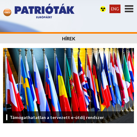
ENG
HÍREK
Támogathatatlan a tervezett e-útdíj rendszer