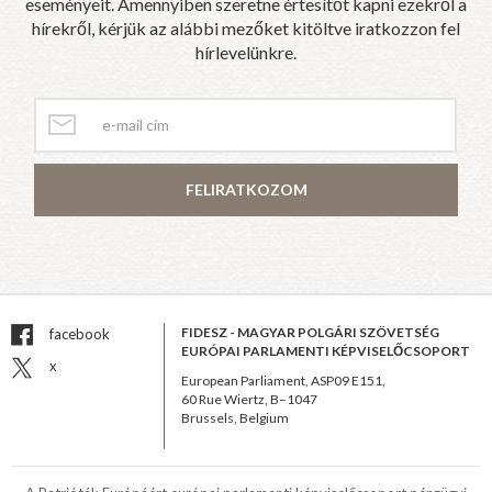
eseményeit. Amennyiben szeretne értesítőt kapni ezekről a
hírekről, kérjük az alábbi mezőket kitöltve iratkozzon fel
hírlevelünkre.
FELIRATKOZOM
FIDESZ - MAGYAR POLGÁRI SZÖVETSÉG
facebook
EURÓPAI PARLAMENTI KÉPVISELŐCSOPORT
x
European Parliament, ASP09 E151,
60 Rue Wiertz, B–1047
Brussels, Belgium