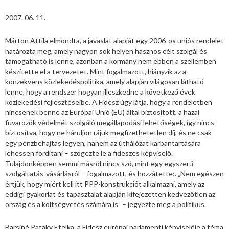
2007. 06. 11.
Márton Attila elmondta, a javaslat alapját egy 2006-os uniós rendelet
határozta meg, amely nagyon sok helyen hasznos célt szolgál és
támogatható is lenne, azonban a kormány nem ebben a szellemben
készítette el a tervezetet. Mint fogalmazott, hiányzik az a
konzekvens közlekedéspolitika, amely alapján világosan látható
lenne, hogy a rendszer hogyan illeszkedne a következő évek
közlekedési fejlesztéseibe. A Fidesz úgy látja, hogy a rendeletben
nincsenek benne az Európai Unió (EU) által biztosított, a hazai
fuvarozók védelmét szolgáló megállapodási lehetőségek, így nincs
biztosítva, hogy ne háruljon rájuk megfizethetetlen díj, és ne csak
egy pénzbehajtás legyen, hanem az úthálózat karbantartására
lehessen fordítani – szögezte le a fideszes képviselő.
Tulajdonképpen semmi másról nincs szó, mint egy egyszerű
szolgáltatás-vásárlásról – fogalmazott, és hozzátette:. „Nem egészen
értjük, hogy miért kell itt PPP-konstrukciót alkalmazni, amely az
eddigi gyakorlat és tapasztalat alapján kifejezetten kedvezőtlen az
ország és a költségvetés számára is” – jegyezte meg a politikus.
Barsiné Pataky Etelka, a Fidesz európai parlamenti képviselője a téma