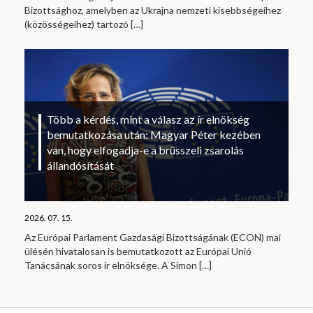
Bizottsághoz, amelyben az Ukrajna nemzeti kisebbségeihez
(közösségeihez) tartozó
[…]
Több a kérdés, mint a válasz az ír elnökség
bemutatkozása után: Magyar Péter kezében
van, hogy elfogadja-e a brüsszeli zsarolás
állandósítását
2026. 07. 15.
Az Európai Parlament Gazdasági Bizottságának (ECON) mai
ülésén hivatalosan is bemutatkozott az Európai Unió
Tanácsának soros ír elnöksége. A Simon
[…]