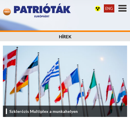
ENG
HÍREK
Szklerózis Multiplex a munkahelyen