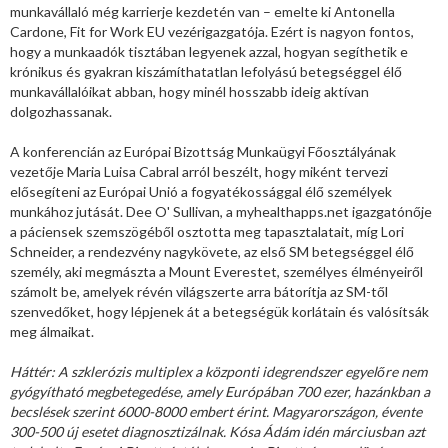
munkavállaló még karrierje kezdetén van – emelte ki Antonella
Cardone, Fit for Work EU vezérigazgatója. Ezért is nagyon fontos,
hogy a munkaadók tisztában legyenek azzal, hogyan segíthetik e
krónikus és gyakran kiszámíthatatlan lefolyású betegséggel élő
munkavállalóikat abban, hogy minél hosszabb ideig aktívan
dolgozhassanak.
A konferencián az Európai Bizottság Munkaügyi Főosztályának
vezetője Maria Luisa Cabral arról beszélt, hogy miként tervezi
elősegíteni az Európai Unió a fogyatékossággal élő személyek
munkához jutását. Dee O' Sullivan, a myhealthapps.net igazgatónője
a páciensek szemszögéből osztotta meg tapasztalatait, míg Lori
Schneider, a rendezvény nagykövete, az első SM betegséggel élő
személy, aki megmászta a Mount Everestet, személyes élményeiről
számolt be, amelyek révén világszerte arra bátorítja az SM-től
szenvedőket, hogy lépjenek át a betegségük korlátain és valósítsák
meg álmaikat.
Háttér: A szklerózis multiplex a központi idegrendszer egyelőre nem
gyógyítható megbetegedése, amely Európában 700 ezer, hazánkban a
becslések szerint 6000-8000 embert érint. Magyarországon, évente
300-500 új esetet diagnosztizálnak. Kósa Ádám idén márciusban azt