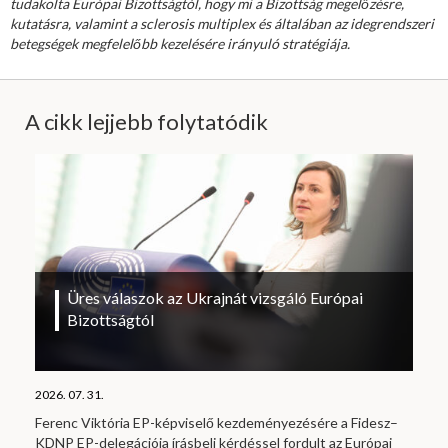
tudakolta Európai Bizottságtól, hogy mi a Bizottság megelőzésre,
kutatásra, valamint a sclerosis multiplex és általában az idegrendszeri
betegségek megfelelőbb kezelésére irányuló stratégiája.
A cikk lejjebb folytatódik
Üres válaszok az Ukrajnát vizsgáló Európai
Bizottságtól
2026. 07. 31.
Ferenc Viktória EP-képviselő kezdeményezésére a Fidesz–
KDNP EP-delegációja írásbeli kérdéssel fordult az Európai