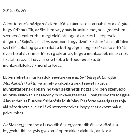
2015. 05. 26.
A konferencia házigazdájaként Kósa rámutatott annak fontosságára,
hogy felismerjük, az SM-ben vagy más krónikus megbetegedésben
szenvedő emberek – megfelelő támogatás mellett – képesek
dolgozni. "Sajnálatos tény azonban, hogy tízből 8 szklerózis multiplex-
szel élő abbahagyja a munkát a betegsége megjelenését követő 15
éven belül és ennek fő oka gyakran az, hogy a munkaadók nincsenek
tisztában azzal, hogyan segítsék a betegséggel küzdő
munkavállalóikat"- mondta Kósa.
Ebben lehet a munkaadók segítségére az
SM betegek
Európai
Munkahelyi Paktuma
, amely gyakorlati segítséget nyújt a
munkáltatóknak abban, hogyan segíthetik hozzá SM-ben szenvedő
munkavállalókat a hatékony munkavégzéshez – hangsúlyozta Maggie
Alexander, az Európai Szklerózis Multiplex Platform vezérigazgatója,
aki bátorította a jelen lévő szervezeteket, hogy csatlakozzanak a
paktumhoz.
Az SM megjelenése a huszadik és negyvenedik életév között a
leggyakoribb, vagyis gyakran éppen akkor alakul ki, amikor a