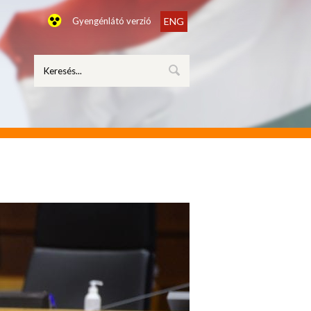
Gyengénlátó verzió
ENG