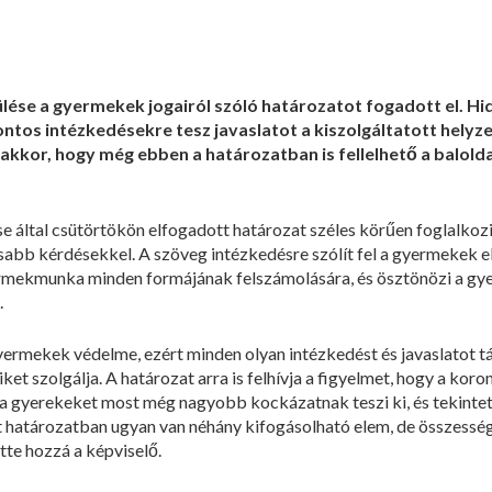
lése a gyermekek jogairól szóló határozatot fogadott el. Hid
fontos intézkedésekre tesz javaslatot a kiszolgáltatott hely
kor, hogy még ebben a határozatban is fellelhető a baloldal
se által csütörtökön elfogadott határozat széles körűen foglalkozi
abb kérdésekkel. A szöveg intézkedésre szólít fel a gyermekek el
rmekmunka minden formájának felszámolására, és ösztönözi a gye
.
yermekek védelme, ezért minden olyan intézkedést és javaslatot
et szolgálja. A határozat arra is felhívja a figyelmet, hogy a koro
 a gyerekeket most még nagyobb kockázatnak teszi ki, és tekintetb
t határozatban ugyan van néhány kifogásolható elem, de összessé
tte hozzá a képviselő.