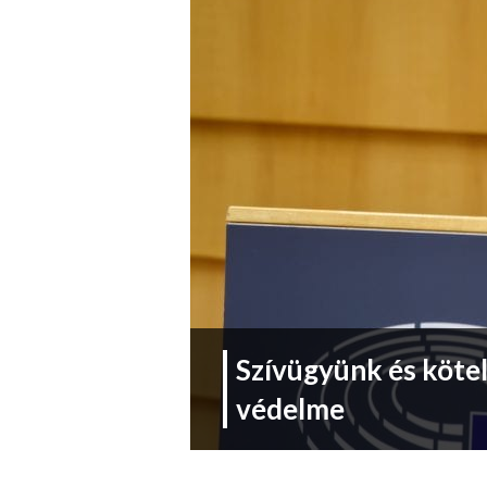
Szívügyünk és köte
védelme