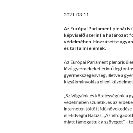
2021. 03. 11.
Az Európai Parlament plenáris ü
képviselő szerint a határozat 
védelmében. Hozzátette ugyanak
és tartalmi elemek.
Az Európai Parlament plenáris ülé
lévő gyermekeket érintő legfontos
gyermekszegénység, illetve a gye
kizsákmányolása elleni küzdelmet
„Szívügyünk és kötelességünk a g
védelmében születik, és az érdekeik
interneten töltött idő növekedése
el Hidvéghi Balázs. „Az elfogadot
miatt támogattuk a szöveget” – te