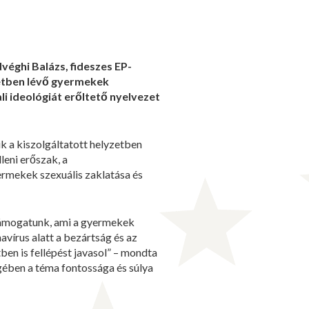
véghi Balázs, fideszes EP-
zetben lévő gyermekek
i ideológiát erőltető nyelvezet
k a kiszolgáltatott helyzetben
leni erőszak, a
rmekek szexuális zaklatása és
 támogatunk, ami a gyermekek
navírus alatt a bezártság és az
en is fellépést javasol” – mondta
gében a téma fontossága és súlya