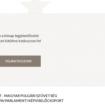
e a hónap legjelentősebb
et kitöltve iratkozzon fel
FELIRATKOZOM
Z - MAGYAR POLGÁRI SZÖVETSÉG
PAI PARLAMENTI KÉPVISELŐCSOPORT