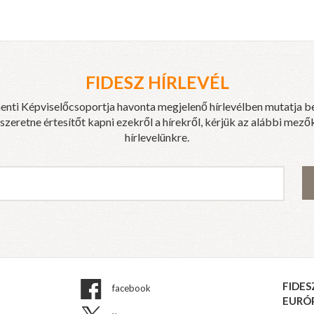
FIDESZ HÍRLEVÉL
enti Képviselőcsoportja havonta megjelenő hírlevélben mutatja b
eretne értesítőt kapni ezekről a hírekről, kérjük az alábbi mezők
hírlevelünkre.
FIDES
facebook
EURÓ