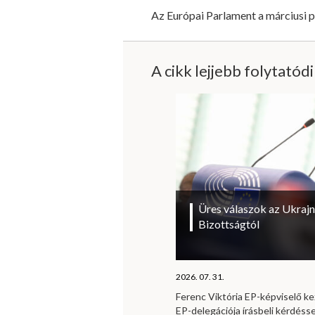
Az Európai Parlament a márciusi pl
A cikk lejjebb folytatód
Üres válaszok az Ukrajn
Bizottságtól
2026. 07. 31.
Ferenc Viktória EP-képviselő 
EP-delegációja írásbeli kérdésse