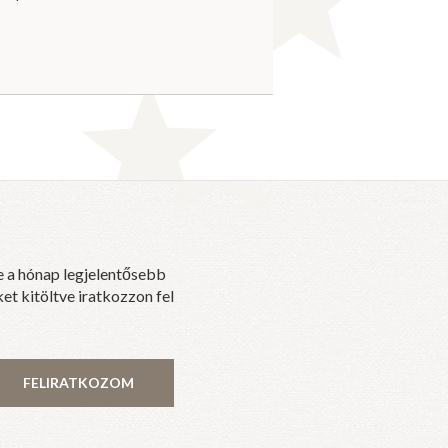
e a hónap legjelentősebb
et kitöltve iratkozzon fel
FELIRATKOZOM