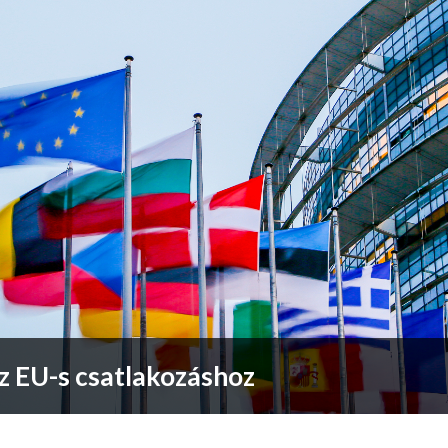
 az EU-s csatlakozáshoz