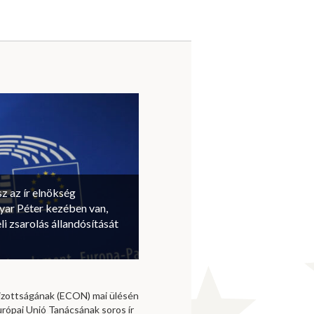
sz az ír elnökség
ar Péter kezében van,
li zsarolás állandósítását
izottságának (ECON) mai ülésén
urópai Unió Tanácsának soros ír