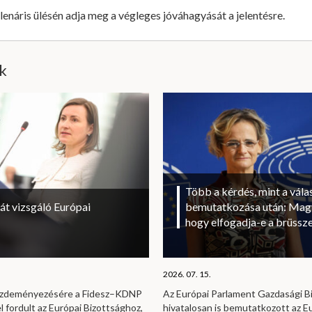
enáris ülésén adja meg a végleges jóváhagyását a jelentésre.
ik
Több a kérdés, mint a vála
át vizsgáló Európai
bemutatkozása után: Magy
hogy elfogadja-e a brüssze
2026. 07. 15.
kezdeményezésére a Fidesz–KDNP
Az Európai Parlament Gazdasági B
l fordult az Európai Bizottsághoz,
hivatalosan is bemutatkozott az E