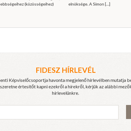
sebbségeihez (közösségeihez)
elnöksége. A Simon
[…]
FIDESZ HÍRLEVÉL
enti Képviselőcsoportja havonta megjelenő hírlevélben mutatja b
eretne értesítőt kapni ezekről a hírekről, kérjük az alábbi mezők
hírlevelünkre.