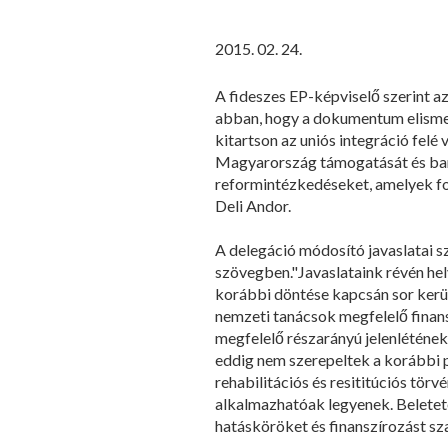
2015. 02. 24.
A fideszes EP-képviselő szerint az
abban, hogy a dokumentum elismer
kitartson az uniós integráció felé
Magyarország támogatását és bará
reformintézkedéseket, amelyek fo
Deli Andor.
A delegáció módosító javaslatai s
szövegben."Javaslataink révén he
korábbi döntése kapcsán sor ker
nemzeti tanácsok megfelelő finan
megfelelő részarányú jelenlétének
eddig nem szerepeltek a korábbi p
rehabilitációs és resititúciós t
alkalmazhatóak legyenek. Beletetet
hatásköröket és finanszírozást sz