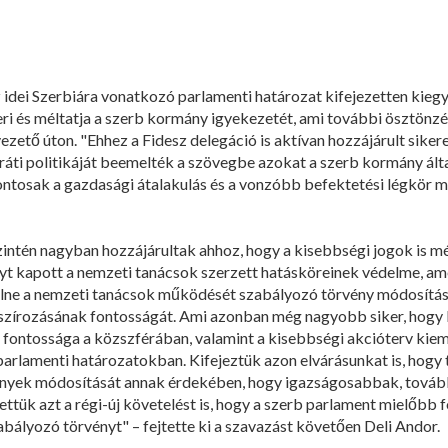
 idei Szerbiára vonatkozó parlamenti határozat kifejezetten kiegy
i és méltatja a szerb kormány igyekezetét, ami további ösztönzé
 vezető úton. "Ehhez a Fidesz delegáció is aktívan hozzájárult sike
ti politikáját beemelték a szövegbe azokat a szerb kormány ált
ntosak a gazdasági átalakulás és a vonzóbb befektetési légkör 
zintén nagyban hozzájárultak ahhoz, hogy a kisebbségi jogok is mé
lyt kapott a nemzeti tanácsok szerzett hatásköreinek védelme, 
ülne a nemzeti tanácsok működését szabályozó törvény módosítás
szírozásának fontosságát. Ami azonban még nagyobb siker, hogy 
 fontossága a közszférában, valamint a kisebbségi akcióterv kiem
arlamenti határozatokban. Kifejeztük azon elvárásunkat is, hogy t
örvények módosítását annak érdekében, hogy igazságosabbak, tov
tük azt a régi-új követelést is, hogy a szerb parlament mielőbb f
abályozó törvényt" – fejtette ki a szavazást követően Deli Andor.