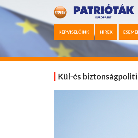
KÉPVISELŐINK
HÍREK
ESEMÉ
Kül-és biztonságpolit