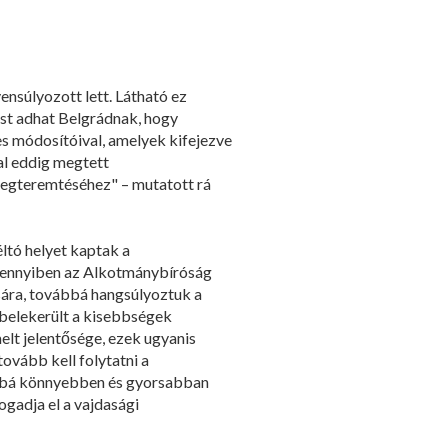
ensúlyozott lett. Látható ez
st adhat Belgrádnak, hogy
res módosítóival, amelyek kifejezve
al eddig megtett
megteremtéséhez" – mutatott rá
ltó helyet kaptak a
amennyiben az Alkotmánybíróság
ára, továbbá hangsúlyoztuk a
belekerült a kisebbségek
elt jelentősége, ezek ugyanis
ovább kell folytatni a
ábbá könnyebben és gyorsabban
ogadja el a vajdasági