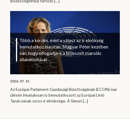
(közösségeihez) tartozó
[…]
Több a kérdés, mint a válasz az ír elnökség
bemutatkozása után: Magyar Péter kezében
van, hogy elfogadja-e a brüsszeli zsarolás
állandósítását
2026. 07. 15.
Az Európai Parlament Gazdasági Bizottságának (ECON) mai
ülésén hivatalosan is bemutatkozott az Európai Unió
Tanácsának soros ír elnöksége. A Simon
[…]