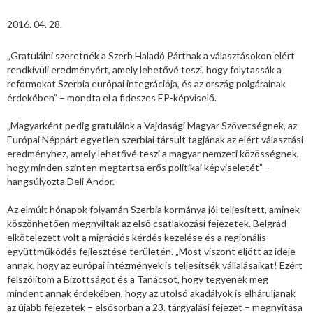
2016. 04. 28.
„Gratulálni szeretnék a Szerb Haladó Pártnak a választásokon elért
rendkívüli eredményért, amely lehetővé teszi, hogy folytassák a
reformokat Szerbia európai integrációja, és az ország polgárainak
érdekében” – mondta el a fideszes EP-képviselő.
„Magyarként pedig gratulálok a Vajdasági Magyar Szövetségnek, az
Európai Néppárt egyetlen szerbiai társult tagjának az elért választási
eredményhez, amely lehetővé teszi a magyar nemzeti közösségnek,
hogy minden szinten megtartsa erős politikai képviseletét” –
hangsúlyozta Deli Andor.
Az elmúlt hónapok folyamán Szerbia kormánya jól teljesített, aminek
köszönhetően megnyíltak az első csatlakozási fejezetek. Belgrád
elkötelezett volt a migrációs kérdés kezelése és a regionális
együttműködés fejlesztése területén. „Most viszont eljött az ideje
annak, hogy az európai intézmények is teljesítsék vállalásaikat! Ezért
felszólítom a Bizottságot és a Tanácsot, hogy tegyenek meg
mindent annak érdekében, hogy az utolsó akadályok is elháruljanak
az újabb fejezetek – elsősorban a 23. tárgyalási fejezet – megnyitása