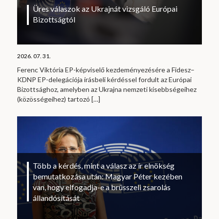
Üres válaszok az Ukrajnát vizsgáló Európai
Bizottságtól
2026. 07. 31.
Ferenc Viktória EP-képviselő kezdeményezésére a Fidesz–
KDNP EP-delegációja írásbeli kérdéssel fordult az Európai
Bizottsághoz, amelyben az Ukrajna nemzeti kisebbségeihez
(közösségeihez) tartozó
[…]
Több a kérdés, mint a válasz az ír elnökség
bemutatkozása után: Magyar Péter kezében
van, hogy elfogadja-e a brüsszeli zsarolás
állandósítását