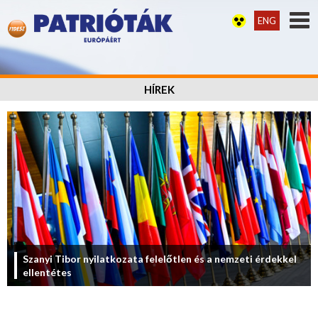
ENG
HÍREK
Szanyi Tibor nyilatkozata felelőtlen és a nemzeti érdekkel
ellentétes