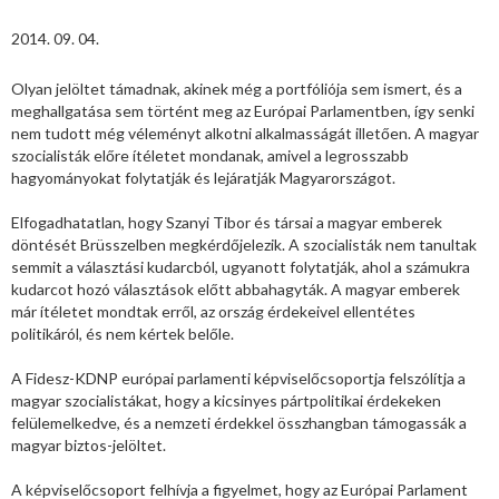
2014. 09. 04.
Olyan jelöltet támadnak, akinek még a portfóliója sem ismert, és a
meghallgatása sem történt meg az Európai Parlamentben, így senki
nem tudott még véleményt alkotni alkalmasságát illetően. A magyar
szocialisták előre ítéletet mondanak, amivel a legrosszabb
hagyományokat folytatják és lejáratják Magyarországot.
Elfogadhatatlan, hogy Szanyi Tibor és társai a magyar emberek
döntését Brüsszelben megkérdőjelezik. A szocialisták nem tanultak
semmit a választási kudarcból, ugyanott folytatják, ahol a számukra
kudarcot hozó választások előtt abbahagyták. A magyar emberek
már ítéletet mondtak erről, az ország érdekeivel ellentétes
politikáról, és nem kértek belőle.
A Fidesz-KDNP európai parlamenti képviselőcsoportja felszólítja a
magyar szocialistákat, hogy a kicsinyes pártpolitikai érdekeken
felülemelkedve, és a nemzeti érdekkel összhangban támogassák a
magyar biztos-jelöltet.
A képviselőcsoport felhívja a figyelmet, hogy az Európai Parlament