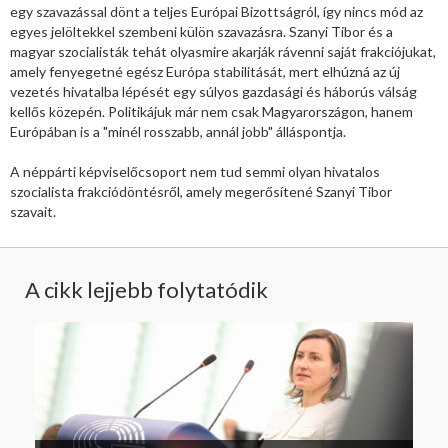
egy szavazással dönt a teljes Európai Bizottságról, így nincs mód az
egyes jelöltekkel szembeni külön szavazásra. Szanyi Tibor és a
magyar szocialisták tehát olyasmire akarják rávenni saját frakciójukat,
amely fenyegetné egész Európa stabilitását, mert elhúzná az új
vezetés hivatalba lépését egy súlyos gazdasági és háborús válság
kellős közepén. Politikájuk már nem csak Magyarországon, hanem
Európában is a "minél rosszabb, annál jobb" álláspontja.
A néppárti képviselőcsoport nem tud semmi olyan hivatalos
szocialista frakciódöntésről, amely megerősítené Szanyi Tibor
szavait.
A cikk lejjebb folytatódik