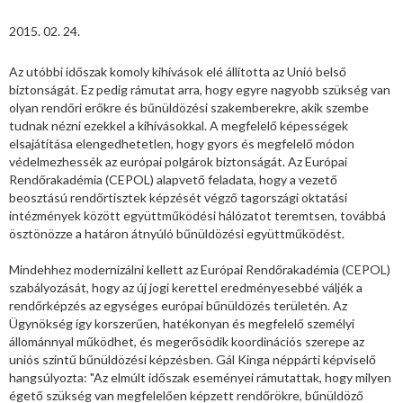
2015. 02. 24.
Az utóbbi időszak komoly kihívások elé állította az Unió belső
biztonságát. Ez pedig rámutat arra, hogy egyre nagyobb szükség van
olyan rendőri erőkre és bűnüldözési szakemberekre, akik szembe
tudnak nézni ezekkel a kihívásokkal. A megfelelő képességek
elsajátítása elengedhetetlen, hogy gyors és megfelelő módon
védelmezhessék az európai polgárok biztonságát. Az Európai
Rendőrakadémia (CEPOL) alapvető feladata, hogy a vezető
beosztású rendőrtisztek képzését végző tagországi oktatási
intézmények között együttműködési hálózatot teremtsen, továbbá
ösztönözze a határon átnyúló bűnüldözési együttműködést.
Mindehhez modernizálni kellett az Európai Rendőrakadémia (CEPOL)
szabályozását, hogy az új jogi kerettel eredményesebbé váljék a
rendőrképzés az egységes európai bűnüldözés területén. Az
Ügynökség így korszerűen, hatékonyan és megfelelő személyi
állománnyal működhet, és megerősödik koordinációs szerepe az
uniós szintű bűnüldözési képzésben. Gál Kinga néppárti képviselő
hangsúlyozta: "Az elmúlt időszak eseményei rámutattak, hogy milyen
égető szükség van megfelelően képzett rendőrökre, bűnüldöző