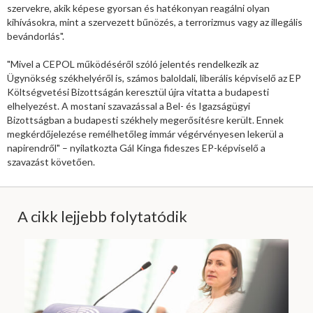
szervekre, akik képese gyorsan és hatékonyan reagálni olyan
kihívásokra, mint a szervezett bűnözés, a terrorizmus vagy az illegális
bevándorlás".
"Mivel a CEPOL működéséről szóló jelentés rendelkezik az
Ügynökség székhelyéről is, számos baloldali, liberális képviselő az EP
Költségvetési Bizottságán keresztül újra vitatta a budapesti
elhelyezést. A mostani szavazással a Bel- és Igazságügyi
Bizottságban a budapesti székhely megerősítésre került. Ennek
megkérdőjelezése remélhetőleg immár végérvényesen lekerül a
napirendről" – nyilatkozta Gál Kinga fideszes EP-képviselő a
szavazást követően.
A cikk lejjebb folytatódik