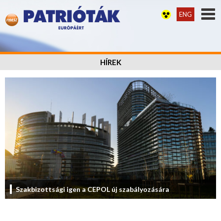
ENG
HÍREK
Szakbizottsági igen a CEPOL új szabályozására