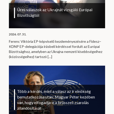
Üres válaszok az Ukrajnát vizsgáló Európai
Bizottságtól
2026. 07. 31.
Ferenc Viktória EP-képviselő kezdeményezésére a Fidesz–
KDNP EP-delegációja írásbeli kérdéssel fordult az Európai
Bizottsághoz, amelyben az Ukrajna nemzeti kisebbségeihez
(közösségeihez) tartozó
[…]
Több a kérdés, mint a válasz az ír elnökség
bemutatkozása után: Magyar Péter kezében
van, hogy elfogadja-e a brüsszeli zsarolás
állandósítását