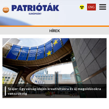
ENG
HÍREK
Szájer: Egy válság idején kreativitásra és új megoldásokra
van szükség