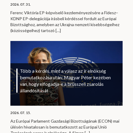
2026. 07. 31.
Ferenc Viktória EP-képviselő kezdeményezésére a Fidesz–
KDNP EP-delegációja írásbeli kérdéssel fordult az Európai
Bizottsághoz, amelyben az Ukrajna nemzeti kisebbségeihez
(közösségeihez) tartozó
[…]
Több a kérdés, mint a válasz az ír elnökség
bemutatkozása után: Magyar Péter kezében
van, hogy elfogadja-e a brüsszeli zsarolás
állandósítását
2026. 07. 15.
Az Európai Parlament Gazdasági Bizottságának (ECON) mai
ülésén hivatalosan is bemutatkozott az Európai Unió
Tanácsának soros ír elnöksége. A Simon
[…]