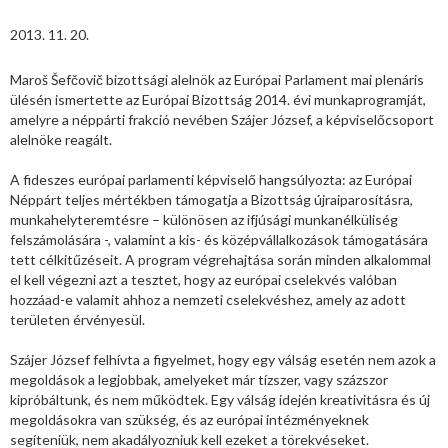
2013. 11. 20.
Maroš Šefčovič bizottsági alelnök az Európai Parlament mai plenáris
ülésén ismertette az Európai Bizottság 2014. évi munkaprogramját,
amelyre a néppárti frakció nevében Szájer József, a képviselőcsoport
alelnöke reagált.
A fideszes európai parlamenti képviselő hangsúlyozta: az Európai
Néppárt teljes mértékben támogatja a Bizottság újraiparosításra,
munkahelyteremtésre – különösen az ifjúsági munkanélküliség
felszámolására -, valamint a kis- és középvállalkozások támogatására
tett célkitűzéseit. A program végrehajtása során minden alkalommal
el kell végezni azt a tesztet, hogy az európai cselekvés valóban
hozzáad-e valamit ahhoz a nemzeti cselekvéshez, amely az adott
területen érvényesül.
Szájer József felhívta a figyelmet, hogy egy válság esetén nem azok a
megoldások a legjobbak, amelyeket már tízszer, vagy százszor
kipróbáltunk, és nem működtek. Egy válság idején kreativitásra és új
megoldásokra van szükség, és az európai intézményeknek
segíteniük, nem akadályozniuk kell ezeket a törekvéseket.