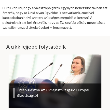
El kell kerülni, hogy a választópolgárok egy ilyen nehéz időszakban azt
érezzék, hogy az Unió olyan ügyekbe is beavatkozik, amellyel
kapcsolatban helyi szinten szükséges megoldást keresni. A
polgároknak azt kell érezniük, hogy az EU segíti a válság megoldását
szolgáló nemzeti törekvéseket – fogalmazott.
A cikk lejjebb folytatódik
Üres válaszok az Ukrajnát vizsgáló Európai
Bizottságtól