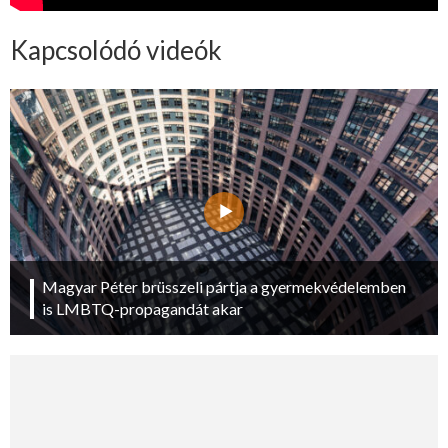
Kapcsolódó videók
Magyar Péter brüsszeli pártja a gyermekvédelemben
is LMBTQ-propagandát akar