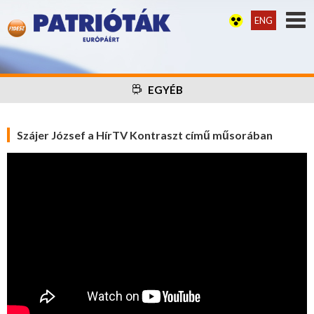
ENG
EGYÉB
Szájer József a HírTV Kontraszt című műsorában