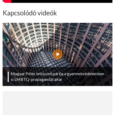
Kapcsolódó videók
Magyar Péter brüsszeli pártja a gyermekvédelemben
is LMBTQ-propagandát akar