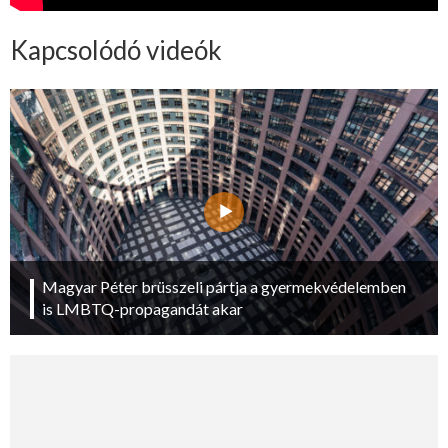
Kapcsolódó videók
Magyar Péter brüsszeli pártja a gyermekvédelemben
is LMBTQ-propagandát akar